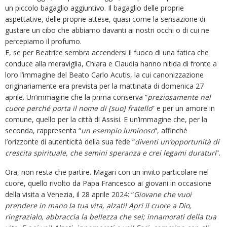
un piccolo bagaglio aggiuntivo. Il bagaglio delle proprie
aspettative, delle proprie attese, quasi come la sensazione di
gustare un cibo che abbiamo davanti ai nostri occhi o di cui ne
percepiamo il profumo.
E, se per Beatrice sembra accendersi il fuoco di una fatica che
conduce alla meraviglia, Chiara e Claudia hanno nitida di fronte a
loro l’immagine del Beato Carlo Acutis, la cui canonizzazione
originariamente era prevista per la mattinata di domenica 27
aprile. Un’immagine che la prima conserva “
preziosamente nel
cuore perché porta il nome di [suo] fratello
” e per un amore in
comune, quello per la città di Assisi. E un’immagine che, per la
seconda, rappresenta “
un esempio luminoso
“, affinché
l’orizzonte di autenticità della sua fede “
diventi un’opportunità di
crescita spirituale, che semini speranza e crei legami duraturi
“.
Ora, non resta che partire. Magari con un invito particolare nel
cuore, quello rivolto da Papa Francesco ai giovani in occasione
della visita a Venezia, il 28 aprile 2024: “
Giovane che vuoi
prendere in mano la tua vita, alzati! Apri il cuore a Dio,
ringrazialo, abbraccia la bellezza che sei; innamorati della tua