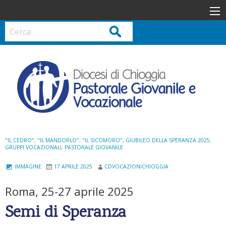
S
k
i
Cerca
p
t
o
c
o
n
t
e
n
"IL CEDRO"
,
"IL MANDORLO"
,
"IL SICOMORO"
,
GIUBILEO DELLA SPERANZA 2025
,
GRUPPI VOCAZIONALI
,
PASTORALE GIOVANILE
t
IMMAGINE
17 APRILE 2025
CDVOCAZIONICHIOGGIA
Roma, 25-27 aprile 2025
Semi di Speranza