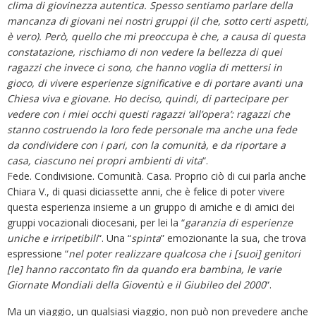
clima di giovinezza autentica. Spesso sentiamo parlare della
mancanza di giovani nei nostri gruppi (il che, sotto certi aspetti,
è vero). Però, quello che mi preoccupa è che, a causa di questa
constatazione, rischiamo di non vedere la bellezza di quei
ragazzi che invece ci sono, che hanno voglia di mettersi in
gioco, di vivere esperienze significative e di portare avanti una
Chiesa viva e giovane. Ho deciso, quindi, di partecipare per
vedere con i miei occhi questi ragazzi ‘all’opera’: ragazzi che
stanno costruendo la loro fede personale ma anche una fede
da condividere con i pari, con la comunità, e da riportare a
casa, ciascuno nei propri ambienti di vita
“.
Fede. Condivisione. Comunità. Casa. Proprio ciò di cui parla anche
Chiara V., di quasi diciassette anni, che è felice di poter vivere
questa esperienza insieme a un gruppo di amiche e di amici dei
gruppi vocazionali diocesani, per lei la “
garanzia di esperienze
uniche e irripetibili
“. Una “
spinta
” emozionante la sua, che trova
espressione “
nel poter realizzare qualcosa che i [suoi] genitori
[le] hanno raccontato fin da quando era bambina, le varie
Giornate Mondiali della Gioventù e il Giubileo del 2000
“.
Ma un viaggio, un qualsiasi viaggio, non può non prevedere anche