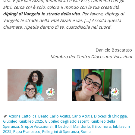
vita. E poi vai! Alzati, innamorati e vai! Esci, cammina con gli
altri, cerca chi è solo, colora il mondo con la tua creatività,
dipingi di Vangelo le strade della vita
. Per favore, dipingi di
Vangelo le strade della vita! Alzati e vai. […] Ascolta questa
chiamata, ripetila dentro di te, custodiscila nel cuore
”.
Daniele Boscarato
Membro del Centro Diocesano Vocazioni
Azione Cattolica
,
Beato Carlo Acutis
,
Carlo Acutis
,
Diocesi di Chioggia
,
Giubileo
,
Giubileo 2025
,
Giubileo degli adolescenti
,
Giubileo della
Speranza
,
Gruppi Vocazionali
,
Il Cedro
,
Il Mandorlo
,
Il Sicomoro
,
Iubilaeum
2025
,
Papa Francesco
,
Pellegrini di Speranza
,
Roma