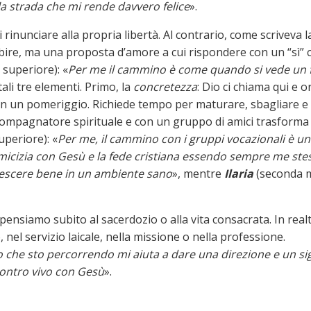
 la strada che mi rende davvero felice
».
 rinunciare alla propria libertà. Al contrario, come scriveva 
bire, ma una proposta d’amore a cui rispondere con un “sì” ch
 superiore): «
Per me il cammino è come quando si vede un f
ali tre elementi. Primo, la
concretezza
: Dio ci chiama qui e or
a in un pomeriggio. Richiede tempo per maturare, sbagliare e r
compagnatore spirituale e con un gruppo di amici trasforma 
uperiore): «
Per me, il cammino con i gruppi vocazionali è u
amicizia con Gesù e la fede cristiana essendo sempre me ste
escere bene in un ambiente sano
», mentre
Ilaria
(seconda m
siamo subito al sacerdozio o alla vita consacrata. In realtà
 nel servizio laicale, nella missione o nella professione.
 che sto percorrendo mi aiuta a dare una direzione e un sig
contro vivo con Gesù
».