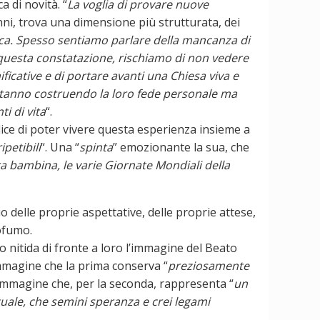
a di novità. “
La voglia di provare nuove
anni, trova una dimensione più strutturata, dei
ica. Spesso sentiamo parlare della mancanza di
di questa constatazione, rischiamo di non vedere
ificative e di portare avanti una Chiesa viva e
e stanno costruendo la loro fede personale ma
i di vita
“.
elice di poter vivere questa esperienza insieme a
petibili
“. Una “
spinta
” emozionante la sua, che
ra bambina, le varie Giornate Mondiali della
 delle proprie aspettative, delle proprie attese,
rofumo.
o nitida di fronte a loro l’immagine del Beato
immagine che la prima conserva “
preziosamente
n’immagine che, per la seconda, rappresenta “
un
tuale, che semini speranza e crei legami