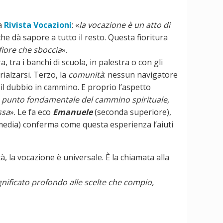
la
Rivista Vocazioni
: «
la vocazione è un atto di
e dà sapore a tutto il resto. Questa fioritura
iore che sboccia
».
a, tra i banchi di scuola, in palestra o con gli
ialzarsi. Terzo, la
comunità
: nessun navigatore
il dubbio in cammino. E proprio l’aspetto
n punto fondamentale del cammino spirituale,
ssa
». Le fa eco
Emanuele
(seconda superiore),
edia) conferma come questa esperienza l’aiuti
, la vocazione è universale. È la chiamata alla
nificato profondo alle scelte che compio,