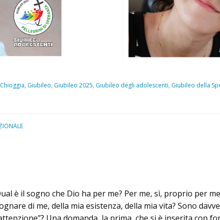
 Chioggia
,
Giubileo
,
Giubileo 2025
,
Giubileo degli adolescenti
,
Giubileo della S
ZIONALE
ual è il sogno che Dio ha per me? Per me, sì, proprio per 
ognare di me, della mia esistenza, della mia vita? Sono davv
attenzione”? Una domanda, la prima, che si è inserita con forz