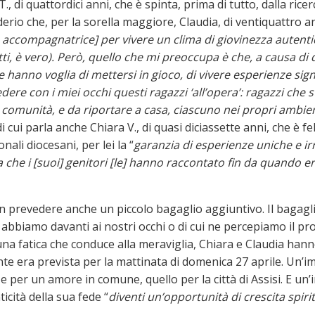
., di quattordici anni, che è spinta, prima di tutto, dalla ricerc
derio che, per la sorella maggiore, Claudia, di ventiquattro 
 accompagnatrice] per vivere un clima di giovinezza autent
petti, è vero). Però, quello che mi preoccupa è che, a causa 
e hanno voglia di mettersi in gioco, di vivere esperienze sign
edere con i miei occhi questi ragazzi ‘all’opera’: ragazzi ch
 comunità, e da riportare a casa, ciascuno nei propri ambient
 cui parla anche Chiara V., di quasi diciassette anni, che è f
ali diocesani, per lei la “
garanzia di esperienze uniche e irri
 che i [suoi] genitori [le] hanno raccontato fin da quando e
 prevedere anche un piccolo bagaglio aggiuntivo. Il bagaglio
abbiamo davanti ai nostri occhi o di cui ne percepiamo il p
una fatica che conduce alla meraviglia, Chiara e Claudia hann
nte era prevista per la mattinata di domenica 27 aprile. Un’
 e per un amore in comune, quello per la città di Assisi. E u
ticità della sua fede “
diventi un’opportunità di crescita spiri