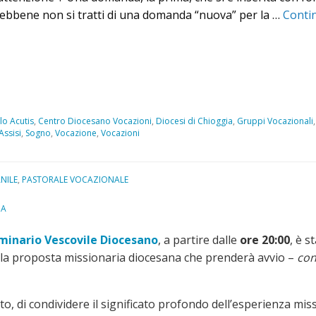
ebbene non si tratti di una domanda “nuova” per la …
Conti
lo Acutis
,
Centro Diocesano Vocazioni
,
Diocesi di Chioggia
,
Gruppi Vocazionali
Assisi
,
Sogno
,
Vocazione
,
Vocazioni
NILE
,
PASTORALE VOCAZIONALE
IA
minario Vescovile Diocesano
, a partire dalle
ore 20:00
, è 
la proposta missionaria diocesana che prenderà avvio –
con
to, di condividere il significato profondo dell’esperienza miss