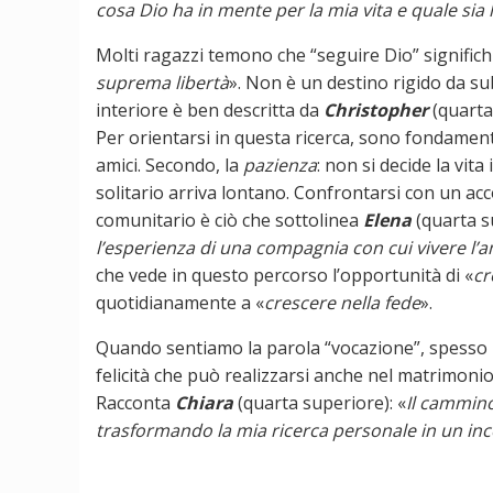
cosa Dio ha in mente per la mia vita e quale sia
Molti ragazzi temono che “seguire Dio” significhi
suprema libertà
». Non è un destino rigido da su
interiore è ben descritta da
Christopher
(quarta
Per orientarsi in questa ricerca, sono fondament
amici. Secondo, la
pazienza
: non si decide la vit
solitario arriva lontano. Confrontarsi con un ac
comunitario è ciò che sottolinea
Elena
(quarta s
l’esperienza di una compagnia con cui vivere l’
che vede in questo percorso l’opportunità di «
cr
quotidianamente a «
crescere nella fede
».
Quando sentiamo la parola “vocazione”, spesso pen
felicità che può realizzarsi anche nel matrimonio,
Racconta
Chiara
(quarta superiore): «
Il cammino
trasformando la mia ricerca personale in un in