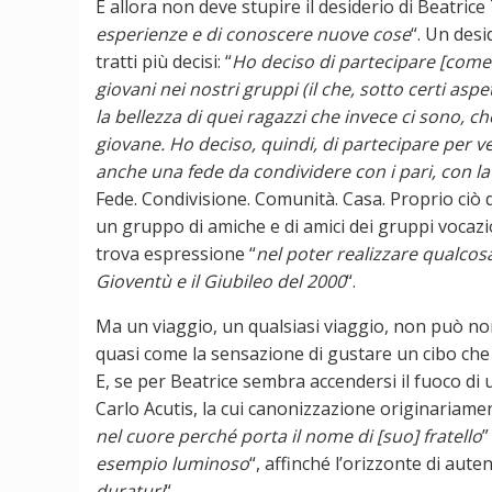
E allora non deve stupire il desiderio di Beatrice T
esperienze e di conoscere nuove cose
“. Un desi
tratti più decisi: “
Ho deciso di partecipare [come
giovani nei nostri gruppi (il che, sotto certi as
la bellezza di quei ragazzi che invece ci sono, ch
giovane. Ho deciso, quindi, di partecipare per v
anche una fede da condividere con i pari, con la
Fede. Condivisione. Comunità. Casa. Proprio ciò di
un gruppo di amiche e di amici dei gruppi vocazion
trova espressione “
nel poter realizzare qualcosa
Gioventù e il Giubileo del 2000
“.
Ma un viaggio, un qualsiasi viaggio, non può non
quasi come la sensazione di gustare un cibo che 
E, se per Beatrice sembra accendersi il fuoco di 
Carlo Acutis, la cui canonizzazione originariame
nel cuore perché porta il nome di [suo] fratello
”
esempio luminoso
“, affinché l’orizzonte di auten
duraturi
“.