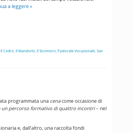
nua a leggere
T
»
u
s
e
i
b
e
,
Il Cedro
,
Il Mandorlo
,
Il Sicomoro
,
Pastorale Vocazionale
,
San
l
l
e
z
z
a
stata programmata una
cena
come occasione di
 un percorso formativo di quattro incontri
– nel
ionaria e, dall’altro, una raccolta fondi