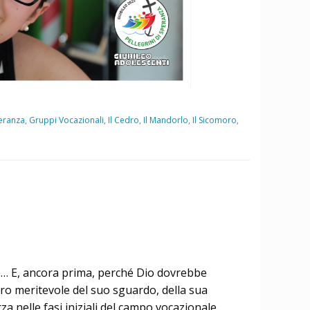
peranza
,
Gruppi Vocazionali
,
Il Cedro
,
Il Mandorlo
,
Il Sicomoro
,
me… E, ancora prima, perché Dio dovrebbe
ero meritevole del suo sguardo, della sua
a nelle fasi iniziali del campo vocazionale.