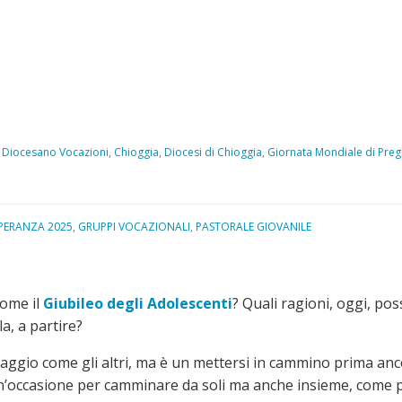
 Diocesano Vocazioni
,
Chioggia
,
Diocesi di Chioggia
,
Giornata Mondiale di Preg
SPERANZA 2025
,
GRUPPI VOCAZIONALI
,
PASTORALE GIOVANILE
come il
Giubileo degli Adolescenti
? Quali ragioni, oggi, p
la, a partire?
 viaggio come gli altri, ma è un mettersi in cammino prima an
un’occasione per camminare da soli ma anche insieme, come 