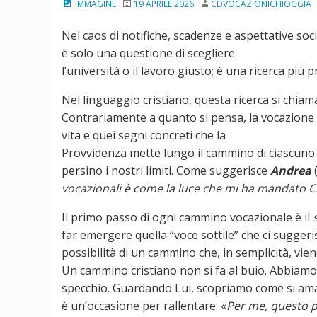
IMMAGINE
19 APRILE 2026
CDVOCAZIONICHIOGGIA
Nel caos di notifiche, scadenze e aspettative soc
è solo una questione di scegliere
l’università o il lavoro giusto; è una ricerca più 
Nel linguaggio cristiano, questa ricerca si chia
Contrariamente a quanto si pensa, la vocazione no
vita e quei segni concreti che la
Provvidenza mette lungo il cammino di ciascuno. Di
persino i nostri limiti. Come suggerisce
Andrea
(
vocazionali è come la luce che mi ha mandato Cri
Il primo passo di ogni cammino vocazionale è il
far emergere quella “voce sottile” che ci suggeri
possibilità di un cammino che, in semplicità, vie
Un cammino cristiano non si fa al buio. Abbiamo
specchio. Guardando Lui, scopriamo come si ama
è un’occasione per rallentare: «
Per me, questo p