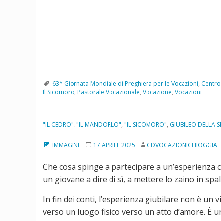
63^ Giornata Mondiale di Preghiera per le Vocazioni
,
Centro
Il Sicomoro
,
Pastorale Vocazionale
,
Vocazione
,
Vocazioni
"IL CEDRO"
,
"IL MANDORLO"
,
"IL SICOMORO"
,
GIUBILEO DELLA 
IMMAGINE
17 APRILE 2025
CDVOCAZIONICHIOGGIA
Che cosa spinge a partecipare a un’esperienza 
un giovane a dire di sì, a mettere lo zaino in spal
In fin dei conti, l’esperienza giubilare non è un
verso un luogo fisico verso un atto d’amore. È 