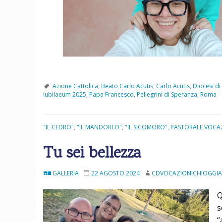
Azione Cattolica
,
Beato Carlo Acutis
,
Carlo Acutis
,
Diocesi di
Iubilaeum 2025
,
Papa Francesco
,
Pellegrini di Speranza
,
Roma
"IL CEDRO"
,
"IL MANDORLO"
,
"IL SICOMORO"
,
PASTORALE VOCA
Tu sei bellezza
GALLERIA
22 AGOSTO 2024
CDVOCAZIONICHIOGGIA
Q
s
“