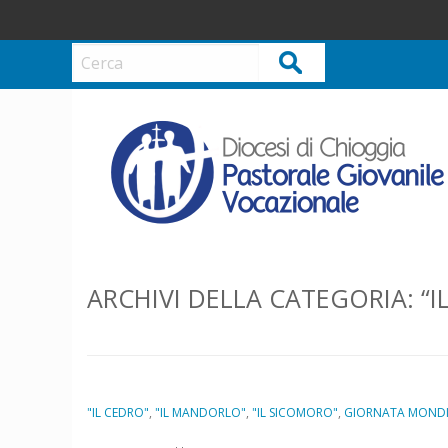
S
k
i
Cerca
p
t
o
c
o
n
t
e
n
ARCHIVI DELLA CATEGORIA:
“I
t
"IL CEDRO"
,
"IL MANDORLO"
,
"IL SICOMORO"
,
GIORNATA MONDIA