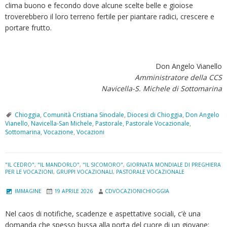
clima buono e fecondo dove alcune scelte belle e gioiose
troverebbero il loro terreno fertile per piantare radici, crescere e
portare frutto.
Don Angelo Vianello
Amministratore della CCS
Navicella-S. Michele di Sottomarina
Chioggia
,
Comunità Cristiana Sinodale
,
Diocesi di Chioggia
,
Don Angelo
Vianello
,
Navicella-San Michele
,
Pastorale
,
Pastorale Vocazionale
,
Sottomarina
,
Vocazione
,
Vocazioni
"IL CEDRO"
,
"IL MANDORLO"
,
"IL SICOMORO"
,
GIORNATA MONDIALE DI PREGHIERA
PER LE VOCAZIONI
,
GRUPPI VOCAZIONALI
,
PASTORALE VOCAZIONALE
IMMAGINE
19 APRILE 2026
CDVOCAZIONICHIOGGIA
Nel caos di notifiche, scadenze e aspettative sociali, c’è una
domanda che spesso bussa alla porta del cuore di un giovane: