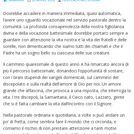
Dovrebbe accadere in maniera immediata, quasi automatica,
l’avere uno sguardo vocazionale nel servizio pastorale dentro la
comunità. La profonda consapevolezza della nostra figliolanza
divina e della vocazione battesimale dovrebbe portarci sempre a
guardare con attenzione la vita nostra e la vita dei fratelli e delle
sorelle, non dimenticando che siamo tutti dei chiamati e che il
Padre ha un sogno bello su ciascuna delle sue creature.
Il cammino quaresimale di questo anno A ha rimarcato ancora di
più il percorso battesimale, donandoci l’opportunità di sostare,
con i brani stupendi dei vangeli domenicali, sul cammino del
discepolato e sulla realtà dell’amore di Dio per noi. Un amore
grande che affascina, che provoca a una risposta, che interroga la
vita. I tre discepoli, la Samaritana, il Cieco nato, Lazzaro, gente
che si è fatta cambiare la vita dall’incontro con il Signore.
Nella pastorale ordinaria e quotidiana, a volte si può andare un
po’ di fretta, come sembra fare il mondo che ci circonda, e
corriamo il rischio di non prestare attenzione a tanti motivi