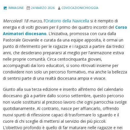
IMMAGINE
24 MARZO 2026
CDVOCAZIONICHIOGGIA
Mercoledì 18 marzo
, l’
Oratorio della Navicella
si è riempito di
energia e di volti giovani per il primo dei quattro incontri del
Corso
Animatori diocesano
. L’iniziativa, promossa con cura dalla
Pastorale Giovanile e curata da una equipe apposita, è ormai un
punto di riferimento per le ragazze e i ragazzi a partire dai tredici
anni, che desiderano prepararsi al meglio per l’animazione estiva
nelle proprie comunità. Circa centocinquanta giovani,
accompagnati dai loro educatori, si sono ritrovati insieme per
condividere non solo un percorso formativo, ma anche la bellezza
di sentirsi parte di una realtà diocesana ampia e vivace.
Giunto alla sua terza edizione e inserito all’interno del calendario
diocesano già a partire dallo scorso settembre, questo percorso
non vuole sostituirsi al prezioso lavoro che ogni parrocchia svolge
quotidianamente. Al contrario, nasce per affiancarlo, offrendo
nuovi spunti di riflessione capaci di trasformare lo sguardo e il
cuore di chi sceglie di mettersi al servizio dei più piccoli.
L’obiettivo profondo è quello di far maturare nelle ragazze e nei