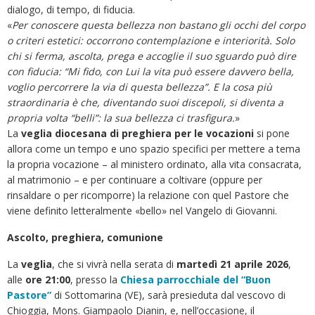
dialogo, di tempo, di fiducia.
«
Per conoscere questa bellezza non bastano gli occhi del corpo
o criteri estetici: occorrono contemplazione e interiorità. Solo
chi si ferma, ascolta, prega e accoglie il suo sguardo può dire
con fiducia: “Mi fido, con Lui la vita può essere davvero bella,
voglio percorrere la via di questa bellezza”. E la cosa più
straordinaria è che, diventando suoi discepoli, si diventa a
propria volta “belli”: la sua bellezza ci trasfigura.
»
La
veglia diocesana di preghiera per le vocazioni
si pone
allora come un tempo e uno spazio specifici per mettere a tema
la propria vocazione – al ministero ordinato, alla vita consacrata,
al matrimonio – e per continuare a coltivare (oppure per
rinsaldare o per ricomporre) la relazione con quel Pastore che
viene definito letteralmente «bello» nel Vangelo di Giovanni.
Ascolto, preghiera, comunione
La
veglia
, che si vivrà nella serata di
martedì 21 aprile 2026
,
alle
ore 21:00
, presso la
Chiesa parrocchiale del “Buon
Pastore”
di Sottomarina (VE), sarà presieduta dal vescovo di
Chioggia, Mons. Giampaolo Dianin, e, nell’occasione, il