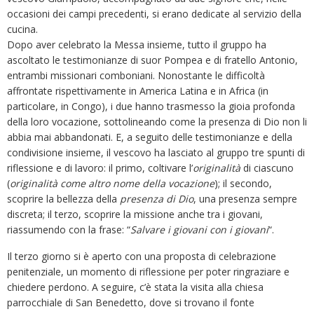
occasioni dei campi precedenti, si erano dedicate al servizio della
cucina.
Dopo aver celebrato la Messa insieme, tutto il gruppo ha
ascoltato le testimonianze di suor Pompea e di fratello Antonio,
entrambi missionari comboniani. Nonostante le difficoltà
affrontate rispettivamente in America Latina e in Africa (in
particolare, in Congo), i due hanno trasmesso la gioia profonda
della loro vocazione, sottolineando come la presenza di Dio non li
abbia mai abbandonati. E, a seguito delle testimonianze e della
condivisione insieme, il vescovo ha lasciato al gruppo tre spunti di
riflessione e di lavoro: il primo, coltivare l’
originalità
di ciascuno
(
originalità come altro nome della vocazione
); il secondo,
scoprire la bellezza della
presenza di Dio
, una presenza sempre
discreta; il terzo, scoprire la missione anche tra i giovani,
riassumendo con la frase: “
Salvare i giovani con i giovani
“.
Il terzo giorno si è aperto con una proposta di celebrazione
penitenziale, un momento di riflessione per poter ringraziare e
chiedere perdono. A seguire, c’è stata la visita alla chiesa
parrocchiale di San Benedetto, dove si trovano il fonte