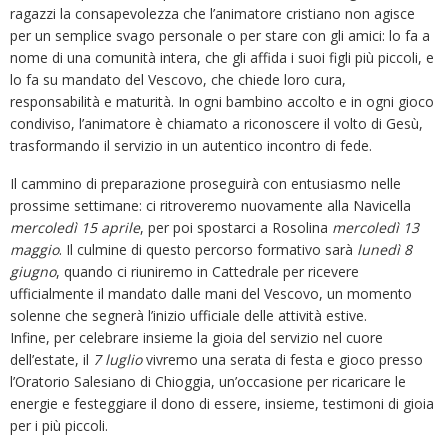
ragazzi la consapevolezza che l’animatore cristiano non agisce
per un semplice svago personale o per stare con gli amici: lo fa a
nome di una comunità intera, che gli affida i suoi figli più piccoli, e
lo fa su mandato del Vescovo, che chiede loro cura,
responsabilità e maturità. In ogni bambino accolto e in ogni gioco
condiviso, l’animatore è chiamato a riconoscere il volto di Gesù,
trasformando il servizio in un autentico incontro di fede.
Il cammino di preparazione proseguirà con entusiasmo nelle
prossime settimane: ci ritroveremo nuovamente alla Navicella
mercoledì 15 aprile
, per poi spostarci a Rosolina
mercoledì 13
maggio
. Il culmine di questo percorso formativo sarà
lunedì 8
giugno
, quando ci riuniremo in Cattedrale per ricevere
ufficialmente il mandato dalle mani del Vescovo, un momento
solenne che segnerà l’inizio ufficiale delle attività estive.
Infine, per celebrare insieme la gioia del servizio nel cuore
dell’estate, il
7 luglio
vivremo una serata di festa e gioco presso
l’Oratorio Salesiano di Chioggia, un’occasione per ricaricare le
energie e festeggiare il dono di essere, insieme, testimoni di gioia
per i più piccoli.