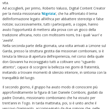
vita.
Ad accoglierli, per primo, Roberto Valussi, Digital Content Creator
per la rivista missionaria ‘
Nigrizia
’, che ha affrontato il tema
dell’informazione legato all’Africa per abbattere stereotipi e false
notizie; successivamente, tutti i partecipanti, a coppie, hanno
avuto l’opportunità di mettersi alla prova con un gioco della
tradizione africana, noto con moltissimi nomi, tra i quali ‘
wari
’ e
‘
awélé
’.
Nella seconda parte della giornata, una volta arrivati a Limone sul
Garda, presso la struttura gestita dai missionari comboniani, si è
tenuta la Messa di apertura dell’esperienza, nel corso della quale
don Giovanni ha incoraggiato tutti a coltivare uno “sguardo
attento”, capace di scorgere la bellezza nei giorni di fraternità,
invitando a trovare momenti di silenzio interiore, in sintonia con la
tranquillità del luogo.
Il secondo giorno, il gruppo ha avuto modo di conoscere più
approfonditamente la figura di San Daniele Comboni, guidati da
padre Donato, missionario comboniano che ha vissuto per
trent’anni in Togo. In tarda mattinata, poi, si è unito anche il
vescovo Giampaolo, accompagnato da due signore che, nelle