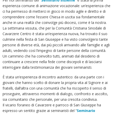
Per noi seminaristi del “
Seminario Insieme
” è stata la prima
esperienza comune di animazione vocazionale: un’esperienza che
ci ha permesso di metterci in gioco in modo agile e diretto e di
comprendere come l’essere Chiesa in uscita sia fondamentale
anche in una realtà che coinvolge più diocesi, come è la nostra.
La settimana vissuta, che per la Comunità Cristiana Sinodale di
Cavarzere Centro è stata un’esperienza nuova, ha trovato il suo
culmine nella festa di San Giuseppe e ha visto coinvolgersi tante
persone di diverse età, dai più piccoli arrivando alle famiglie e agli
adulti, vedendo così l’impegno di tante persone della comunità.
Un cammino che ha coinvolto tutti, animati dal desiderio di
continuare a crescere nella fede come discepoli e di lasciarsi
interrogare dalla testimonianza dei giovani seminaristi.
È stata un’esperienza di incontro autentico: da una parte con i
giovani che hanno scelto di donare la propria vita al Signore e ai
fratelli, dall’altra con una comunità che ha riscoperto il senso di
proseguire, attraverso momenti di dialogo, confronto e ascolto,
sia comunitario che personale, per una crescita condivisa.
Il vicario foraneo di Cavarzere e parroco di San Giuseppe ha
espresso un sentito grazie ai seminaristi del “
Seminario