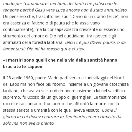
modo per “camminare” nel buio dei tanti che patiscono le
tenebre perché Gesù vera Luce ancora non è stato annunciato
.
Un pensiero che, trascritto nel suo “Diario di un uomo felice”, non
era assenza di fatiche o di paura (che lo assalivano
continuamente), ma la consapevolezza crescente di essere uno
strumento dell’amore di Dio nel quotidiano, tra i poveri e gli
ammalati della foresta laotiana: «
Non c’è più d’aver paura, o da
lamentarsi: Dio mi ha messo qui e ci sto
».
«I martiri sono quelli che nella via della santità hanno
bruciato le tappe»
Il 25 aprile 1960, padre Mario partì verso alcuni villaggi del Nord
del Laos ma non fece più ritorno. Insieme a un giovane catechista
laotiano, che aveva scelto di rimanere insieme a lui nel sacrificio
supremo, fu ucciso da un gruppo di guerriglieri. Le testimonianze
raccolte raccontano di un uomo che affrontò la morte con la
stessa serietà e umanità con le quali aveva vissuto.
Come il
giorno in cui doveva entrare in Seminario ed era rimasto da
solo ma non aveva pianto
.