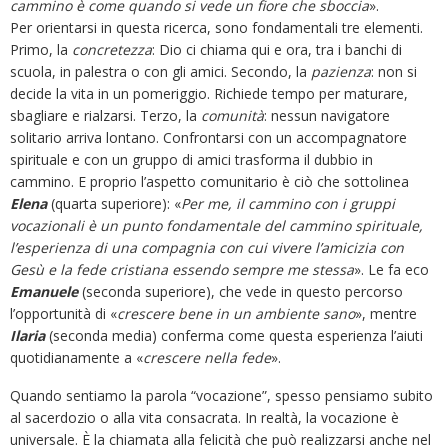
cammino è come quando si vede un fiore che sboccia
».
Per orientarsi in questa ricerca, sono fondamentali tre elementi.
Primo, la
concretezza
: Dio ci chiama qui e ora, tra i banchi di
scuola, in palestra o con gli amici. Secondo, la
pazienza
: non si
decide la vita in un pomeriggio. Richiede tempo per maturare,
sbagliare e rialzarsi. Terzo, la
comunità
: nessun navigatore
solitario arriva lontano. Confrontarsi con un accompagnatore
spirituale e con un gruppo di amici trasforma il dubbio in
cammino. E proprio l’aspetto comunitario è ciò che sottolinea
Elena
(quarta superiore): «
Per me, il cammino con i gruppi
vocazionali è un punto fondamentale del cammino spirituale,
l’esperienza di una compagnia con cui vivere l’amicizia con
Gesù e la fede cristiana essendo sempre me stessa
». Le fa eco
Emanuele
(seconda superiore), che vede in questo percorso
l’opportunità di «
crescere bene in un ambiente sano
», mentre
Ilaria
(seconda media) conferma come questa esperienza l’aiuti
quotidianamente a «
crescere nella fede
».
Quando sentiamo la parola “vocazione”, spesso pensiamo subito
al sacerdozio o alla vita consacrata. In realtà, la vocazione è
universale. È la chiamata alla felicità che può realizzarsi anche nel