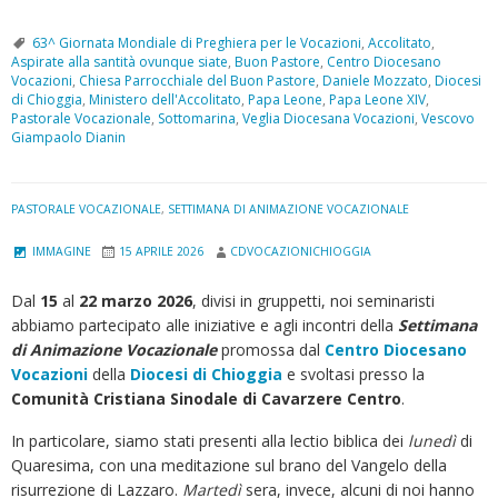
63^ Giornata Mondiale di Preghiera per le Vocazioni
,
Accolitato
,
Aspirate alla santità ovunque siate
,
Buon Pastore
,
Centro Diocesano
Vocazioni
,
Chiesa Parrocchiale del Buon Pastore
,
Daniele Mozzato
,
Diocesi
di Chioggia
,
Ministero dell'Accolitato
,
Papa Leone
,
Papa Leone XIV
,
Pastorale Vocazionale
,
Sottomarina
,
Veglia Diocesana Vocazioni
,
Vescovo
Giampaolo Dianin
PASTORALE VOCAZIONALE
,
SETTIMANA DI ANIMAZIONE VOCAZIONALE
IMMAGINE
15 APRILE 2026
CDVOCAZIONICHIOGGIA
Dal
15
al
22 marzo 2026
, divisi in gruppetti, noi seminaristi
abbiamo partecipato alle iniziative e agli incontri della
Settimana
di Animazione Vocazionale
promossa dal
Centro Diocesano
Vocazioni
della
Diocesi di Chioggia
e svoltasi presso la
Comunità Cristiana Sinodale di Cavarzere Centro
.
In particolare, siamo stati presenti alla lectio biblica dei
lunedì
di
Quaresima, con una meditazione sul brano del Vangelo della
risurrezione di Lazzaro.
Martedì
sera, invece, alcuni di noi hanno