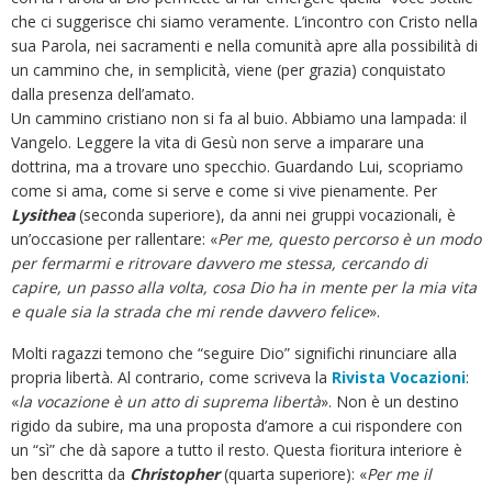
che ci suggerisce chi siamo veramente. L’incontro con Cristo nella
sua Parola, nei sacramenti e nella comunità apre alla possibilità di
un cammino che, in semplicità, viene (per grazia) conquistato
dalla presenza dell’amato.
Un cammino cristiano non si fa al buio. Abbiamo una lampada: il
Vangelo. Leggere la vita di Gesù non serve a imparare una
dottrina, ma a trovare uno specchio. Guardando Lui, scopriamo
come si ama, come si serve e come si vive pienamente. Per
Lysithea
(seconda superiore), da anni nei gruppi vocazionali, è
un’occasione per rallentare: «
Per me, questo percorso è un modo
per fermarmi e ritrovare davvero me stessa, cercando di
capire, un passo alla volta, cosa Dio ha in mente per la mia vita
e quale sia la strada che mi rende davvero felice
».
Molti ragazzi temono che “seguire Dio” significhi rinunciare alla
propria libertà. Al contrario, come scriveva la
Rivista Vocazioni
:
«
la vocazione è un atto di suprema libertà
». Non è un destino
rigido da subire, ma una proposta d’amore a cui rispondere con
un “sì” che dà sapore a tutto il resto. Questa fioritura interiore è
ben descritta da
Christopher
(quarta superiore): «
Per me il