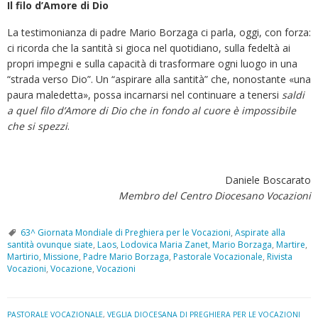
Il filo d’Amore di Dio
La testimonianza di padre Mario Borzaga ci parla, oggi, con forza:
ci ricorda che la santità si gioca nel quotidiano, sulla fedeltà ai
propri impegni e sulla capacità di trasformare ogni luogo in una
“strada verso Dio”. Un “aspirare alla santità” che, nonostante «una
paura maledetta», possa incarnarsi nel continuare a tenersi
saldi
a quel filo d’Amore di Dio che in fondo al cuore è impossibile
che si spezzi
.
Daniele Boscarato
Membro del Centro Diocesano Vocazioni
63^ Giornata Mondiale di Preghiera per le Vocazioni
,
Aspirate alla
santità ovunque siate
,
Laos
,
Lodovica Maria Zanet
,
Mario Borzaga
,
Martire
,
Martirio
,
Missione
,
Padre Mario Borzaga
,
Pastorale Vocazionale
,
Rivista
Vocazioni
,
Vocazione
,
Vocazioni
PASTORALE VOCAZIONALE
,
VEGLIA DIOCESANA DI PREGHIERA PER LE VOCAZIONI