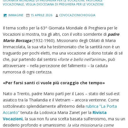
GIORNATA MONDIALE DI PREGHIERA PER LE VOCAZIONI
,
PASTORALE
VOCAZIONALE
,
VEGLIA DIOCESANA DI PREGHIERA PER LE VOCAZIONI
IMMAGINE
15 APRILE 2026
CDVOCAZIONICHIOGGIA
Il tema scelto per la 63^
Giornata Mondiale di Preghiera per le
Vocazioni si mostra, tra gli altri, con il volto sorridente di
padre
Mario Borzaga
(1932-1960). Missionario degli Oblati di Maria
Immacolata, la sua vita ha testimoniato che la santità non è un
traguardo per pochi eletti, ma una vocazione al dono totale di sé
che, pur partendo dal sentirsi «
forte e bello nell’anima
», può
attraversare – nella percezione del fallimento – la caduta
rumorosa di ogni certezza.
«Per farsi santi ci vuole più coraggio che tempo»
Nato a Trento, padre Mario partì per il Laos – stato del sud-est
asiatico tra la Thailandia e il Vietnam – ancora ventenne. Come
sottolineato splendidamente all’interno della
rubrica “La Porta
Accanto”
tenuta da Lodovica Maria Zanet per la
Rivista
Vocazioni
, la sua non fu una scelta basata sull’eroismo, ma su un
desiderio profondo e umanissimo:
la vita missionaria come