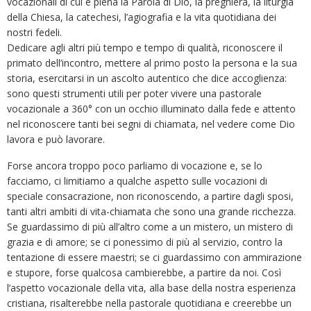
vocazionali di cui è piena la Parola di Dio, la preghiera, la liturgia
della Chiesa, la catechesi, l’agiografia e la vita quotidiana dei
nostri fedeli.
Dedicare agli altri più tempo e tempo di qualità, riconoscere il
primato dell’incontro, mettere al primo posto la persona e la sua
storia, esercitarsi in un ascolto autentico che dice accoglienza:
sono questi strumenti utili per poter vivere una pastorale
vocazionale a 360° con un occhio illuminato dalla fede e attento
nel riconoscere tanti bei segni di chiamata, nel vedere come Dio
lavora e può lavorare.
Forse ancora troppo poco parliamo di vocazione e, se lo
facciamo, ci limitiamo a qualche aspetto sulle vocazioni di
speciale consacrazione, non riconoscendo, a partire dagli sposi,
tanti altri ambiti di vita-chiamata che sono una grande ricchezza.
Se guardassimo di più all’altro come a un mistero, un mistero di
grazia e di amore; se ci ponessimo di più al servizio, contro la
tentazione di essere maestri; se ci guardassimo con ammirazione
e stupore, forse qualcosa cambierebbe, a partire da noi. Così
l’aspetto vocazionale della vita, alla base della nostra esperienza
cristiana, risalterebbe nella pastorale quotidiana e creerebbe un