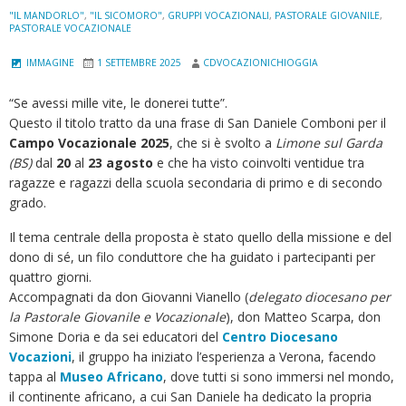
"IL MANDORLO"
,
"IL SICOMORO"
,
GRUPPI VOCAZIONALI
,
PASTORALE GIOVANILE
,
PASTORALE VOCAZIONALE
IMMAGINE
1 SETTEMBRE 2025
CDVOCAZIONICHIOGGIA
“Se avessi mille vite, le donerei tutte”.
Questo il titolo tratto da una frase di San Daniele Comboni per il
Campo Vocazionale 2025
, che si è svolto a
Limone sul Garda
(BS)
dal
20
al
23 agosto
e che ha visto coinvolti ventidue tra
ragazze e ragazzi della scuola secondaria di primo e di secondo
grado.
Il tema centrale della proposta è stato quello della missione e del
dono di sé, un filo conduttore che ha guidato i partecipanti per
quattro giorni.
Accompagnati da don Giovanni Vianello (
delegato diocesano per
la Pastorale Giovanile e Vocazionale
), don Matteo Scarpa, don
Simone Doria e da sei educatori del
Centro Diocesano
Vocazioni
, il gruppo ha iniziato l’esperienza a Verona, facendo
tappa al
Museo Africano
, dove tutti si sono immersi nel mondo,
il continente africano, a cui San Daniele ha dedicato la propria