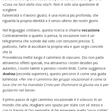
«
Cosa ne farò della mia vita?
». Non è solo una questione di
scegliere
l’università o il lavoro giusto; è una ricerca più profonda, che
riguarda la propria identità e il senso ultimo dei nostri giorni.
Nel linguaggio cristiano, questa ricerca si chiama
vocazione
.
Contrariamente a quanto si pensa, la vocazione non è un
telegramma che scende dal cielo con istruzioni precise. È,
piuttosto, l’arte di ascoltare la propria vita e quei segni concreti
che la
Provvidenza mette lungo il cammino di ciascuno. Dio non parla
attraverso effetti speciali, ma attraverso i nostri desideri più
autentici, i nostri talenti e persino i nostri limiti. Come suggerisce
Andrea
(seconda superiore), questo percorso è come una guida
luminosa: «
Per me il cammino dei gruppi vocazionali è come la
luce che mi ha mandato Cristo per illuminare la giusta via e per
guidarmi nel bene
».
Il primo passo di ogni cammino vocazionale è il
silenzio
. In un
mondo che urla, ritagliarsi uno spazio per stare con sé stessi e
con la Parola di Dio permette di far emergere quella “voce sottile”