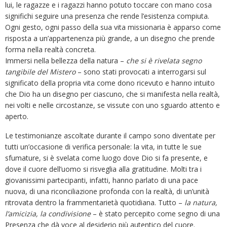
lui, le ragazze e i ragazzi hanno potuto toccare con mano cosa
significhi seguire una presenza che rende l’esistenza compiuta.
Ogni gesto, ogni passo della sua vita missionaria è apparso come
risposta a un’appartenenza più grande, a un disegno che prende
forma nella realtà concreta.
Immersi nella bellezza della natura –
che si è rivelata segno
tangibile del Mistero
– sono stati provocati a interrogarsi sul
significato della propria vita come dono ricevuto e hanno intuito
che Dio ha un disegno per ciascuno, che si manifesta nella realtà,
nei volti e nelle circostanze, se vissute con uno sguardo attento e
aperto.
Le testimonianze ascoltate durante il campo sono diventate per
tutti un’occasione di verifica personale: la vita, in tutte le sue
sfumature, si è svelata come luogo dove Dio si fa presente, e
dove il cuore dell’uomo si risveglia alla gratitudine. Molti tra i
giovanissimi partecipanti, infatti, hanno parlato di una pace
nuova, di una riconciliazione profonda con la realtà, di un’unità
ritrovata dentro la frammentarietà quotidiana. Tutto –
la natura,
l’amicizia, la condivisione
– è stato percepito come segno di una
Presenza che dà voce al desiderio più autentico del cuore.