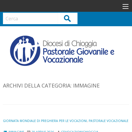
S
k
i
Cerca
p
t
o
c
o
n
t
e
n
ARCHIVI DELLA CATEGORIA:
IMMAGINE
t
GIORNATA MONDIALE DI PREGHIERA PER LE VOCAZIONI
,
PASTORALE VOCAZIONALE
IMMAGINE
20 APRILE 2026
CDVOCAZIONICHIOGGIA