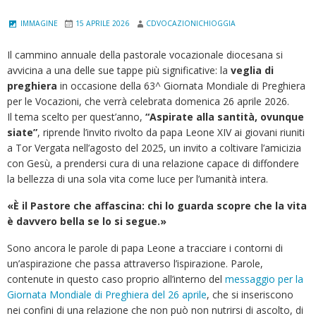
IMMAGINE
15 APRILE 2026
CDVOCAZIONICHIOGGIA
Il cammino annuale della pastorale vocazionale diocesana si
avvicina a una delle sue tappe più significative: la
veglia di
preghiera
in occasione della 63^
Giornata Mondiale di Preghiera
per le Vocazioni, che verrà celebrata domenica 26 aprile 2026.
Il tema scelto per quest’anno,
“Aspirate alla santità, ovunque
siate”
, riprende l’invito rivolto da papa Leone XIV ai giovani riuniti
a Tor Vergata nell’agosto del 2025, un invito a coltivare l’amicizia
con Gesù, a prendersi cura di una relazione capace di diffondere
la bellezza di una sola vita come luce per l’umanità intera.
«È il Pastore che affascina: chi lo guarda scopre che la vita
è davvero bella se lo si segue.»
Sono ancora le parole di papa Leone a tracciare i contorni di
un’aspirazione che passa attraverso l’ispirazione. Parole,
contenute in questo caso proprio all’interno del
messaggio per la
Giornata Mondiale di Preghiera del 26 aprile
, che si inseriscono
nei confini di una relazione che non può non nutrirsi di ascolto, di