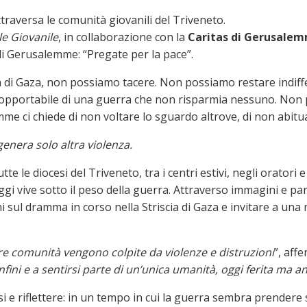
traversa le comunità giovanili del Triveneto.
e Giovanile
, in collaborazione con la
Caritas di Gerusale
 di Gerusalemme: “Pregate per la pace”.
cia di Gaza, non possiamo tacere. Non possiamo restare indiff
nsopportabile di una guerra che non risparmia nessuno. Non
e ci chiede di non voltare lo sguardo altrove, di non abituarci
enera solo altra violenza.
tutte le diocesi del Triveneto, tra i centri estivi, negli orator
oggi vive sotto il peso della guerra. Attraverso immagini e pa
ani sul dramma in corso nella Striscia di Gaza e invitare a una 
e comunità vengono colpite da violenze e distruzioni
”, aff
nfini e a sentirsi parte di un’unica umanità, oggi ferita ma 
arsi e riflettere: in un tempo in cui la guerra sembra prender