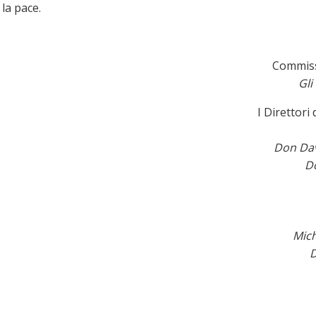
la pace.
Commiss
Gli
I Direttori
Don Dav
Do
Mich
D