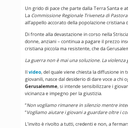
Un grido di pace che parte dalla Terra Santa e at
La
Commissione Regionale Triveneta di Pastoral
all’appello accorato della popolazione cristiana
Di fronte alla devastazione in corso nella Stris
donne, anziani – continua a pagare il prezzo i
cristiana piccola ma resistente, che da Gerusalemm
La guerra non è mai una soluzione. La violenza g
Il
video
, del quale viene chiesta la diffusione in 
giovanili, nasce dal desiderio di dare voce a chi 
Gerusalemme
, si intende sensibilizzare i giov
vicinanza e impegno per la giustizia.
“
Non vogliamo rimanere in silenzio mentre inter
“
Vogliamo aiutare i giovani a guardare oltre i co
L’invito è rivolto a tutti, credenti e non, a ferm