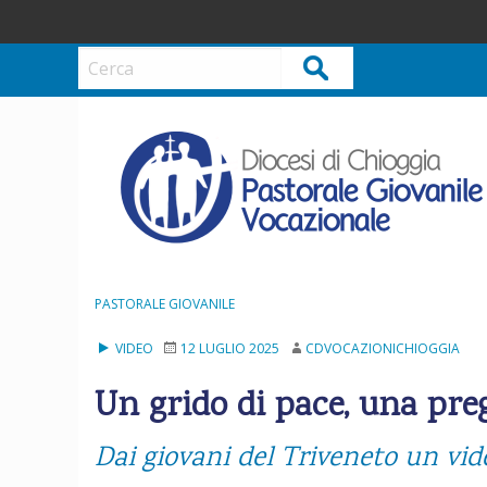
S
k
i
Cerca
p
t
o
c
o
n
t
e
n
PASTORALE GIOVANILE
t
VIDEO
12 LUGLIO 2025
CDVOCAZIONICHIOGGIA
Un grido di pace, una pre
Dai giovani del Triveneto un vid