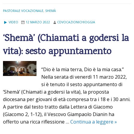
r
i
PASTORALE VOCAZIONALE
,
SHEMÀ
d
VIDEO
12 MARZO 2022
CDVOCAZIONICHIOGGIA
o
d
‘Shemà’ (Chiamati a godersi la
i
p
vita): sesto appuntamento
a
c
“Dio è la mia terra, Dio è la mia casa.”
e
Nella serata di venerdì 11 marzo 2022,
,
si è tenuto il sesto appuntamento di
u
‘Shemà’ (Chiamati a godersi la vita), la proposta
n
diocesana per giovani di età compresa tra i 18 e i 30 anni.
a
A partire dal testo tratto dalla Lettera di Giacomo
p
(Giacomo 2, 1-12), il Vescovo Giampaolo Dianin ha
r
offerto una ricca riflessione …
Continua a leggere
‘
»
e
S
g