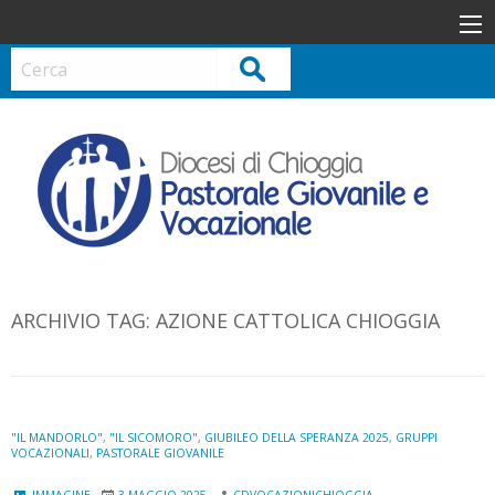
S
k
i
Cerca
p
t
o
c
o
n
t
e
n
ARCHIVIO TAG:
AZIONE CATTOLICA CHIOGGIA
t
"IL MANDORLO"
,
"IL SICOMORO"
,
GIUBILEO DELLA SPERANZA 2025
,
GRUPPI
VOCAZIONALI
,
PASTORALE GIOVANILE
IMMAGINE
3 MAGGIO 2025
CDVOCAZIONICHIOGGIA