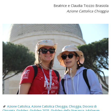
Beatrice e Claudia Tiozzo Brasiola
Azione Cattolica Chioggia
Azione Cattolica
,
Azione Cattolica Chioggia
,
Chioggia
,
Diocesi di
Chioggia
,
Giubileo
,
Giubileo 2025
,
Giubileo della Speranza
,
Iubilaeum
,