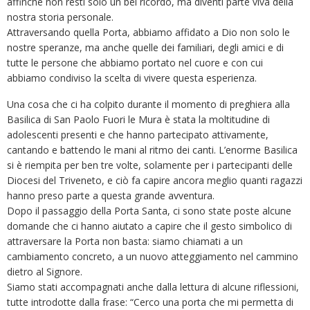
affinché non resti solo un bel ricordo, ma diventi parte viva della
nostra storia personale.
Attraversando quella Porta, abbiamo affidato a Dio non solo le
nostre speranze, ma anche quelle dei familiari, degli amici e di
tutte le persone che abbiamo portato nel cuore e con cui
abbiamo condiviso la scelta di vivere questa esperienza.
Una cosa che ci ha colpito durante il momento di preghiera alla
Basilica di San Paolo Fuori le Mura è stata la moltitudine di
adolescenti presenti e che hanno partecipato attivamente,
cantando e battendo le mani al ritmo dei canti. L’enorme Basilica
si è riempita per ben tre volte, solamente per i partecipanti delle
Diocesi del Triveneto, e ciò fa capire ancora meglio quanti ragazzi
hanno preso parte a questa grande avventura.
Dopo il passaggio della Porta Santa, ci sono state poste alcune
domande che ci hanno aiutato a capire che il gesto simbolico di
attraversare la Porta non basta: siamo chiamati a un
cambiamento concreto, a un nuovo atteggiamento nel cammino
dietro al Signore.
Siamo stati accompagnati anche dalla lettura di alcune riflessioni,
tutte introdotte dalla frase: “Cerco una porta che mi permetta di