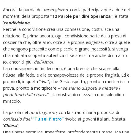
Ancora, la parola del
terzo giorno
, con la partecipazione a due dei
momenti della proposta
“12 Parole per dire Speranza”
, è stata
‘
condivisione
‘.
Perché la condivisione crea una connessione, costruisce una
relazione. E, prima ancora, ogni condivisione parte dalla presa di
coscienza che, oltre all’io, oltre alle proprie esigenze, oltre a quelle
che vengono percepite come piccole o grandi necessità, si venga
chiamati alla scoperta autentica di sé stessi ma anche di un altro
(o, ancor di più,
dell’Altro
).
La condivisione, in fin dei conti, è una breccia che si apre alla
fiducia, alla fede, e alla consapevolezza delle proprie fragilità. Ed è
proprio lì, in quella “riva”, che Gesù aspetta, pronto a metterci alla
prova, pronto a moltiplicare – “
se siamo disposti a mettere i
piedi fuori dalla barca
” – la nostra piccolezza in uno splendido
miracolo.
La parola del
quarto giorno
, con la straordinaria proposta di
confessio fidei
“Tu sei Pietro”
rivolta ai giovani italiani, è stata
‘
Chiesa
’.
Una Chiesa semplice, imperfetta, profondamente umana. Ma una