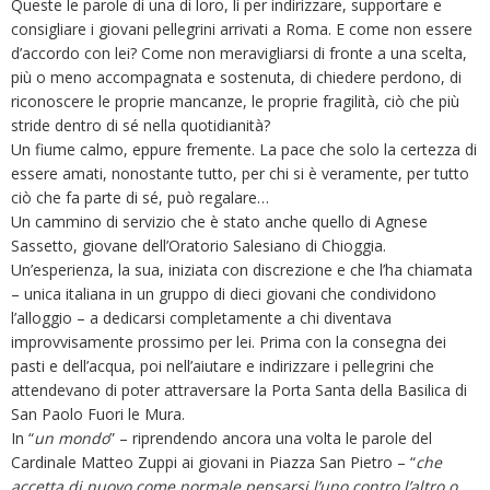
Queste le parole di una di loro, lì per indirizzare, supportare e
consigliare i giovani pellegrini arrivati a Roma. E come non essere
d’accordo con lei? Come non meravigliarsi di fronte a una scelta,
più o meno accompagnata e sostenuta, di chiedere perdono, di
riconoscere le proprie mancanze, le proprie fragilità, ciò che più
stride dentro di sé nella quotidianità?
Un fiume calmo, eppure fremente. La pace che solo la certezza di
essere amati, nonostante tutto, per chi si è veramente, per tutto
ciò che fa parte di sé, può regalare…
Un cammino di servizio che è stato anche quello di Agnese
Sassetto, giovane dell’Oratorio Salesiano di Chioggia.
Un’esperienza, la sua, iniziata con discrezione e che l’ha chiamata
– unica italiana in un gruppo di dieci giovani che condividono
l’alloggio – a dedicarsi completamente a chi diventava
improvvisamente prossimo per lei. Prima con la consegna dei
pasti e dell’acqua, poi nell’aiutare e indirizzare i pellegrini che
attendevano di poter attraversare la Porta Santa della Basilica di
San Paolo Fuori le Mura.
In “
un mondo
” – riprendendo ancora una volta le parole del
Cardinale Matteo Zuppi ai giovani in Piazza San Pietro – “
che
accetta di nuovo come normale pensarsi l’uno contro l’altro o