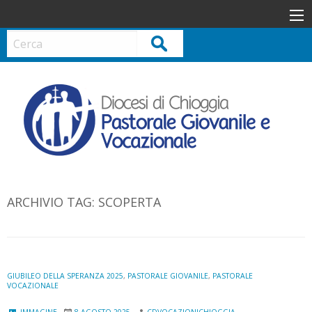
S
k
i
Cerca
p
t
o
c
o
n
t
e
n
ARCHIVIO TAG:
SCOPERTA
t
GIUBILEO DELLA SPERANZA 2025
,
PASTORALE GIOVANILE
,
PASTORALE
VOCAZIONALE
IMMAGINE
8 AGOSTO 2025
CDVOCAZIONICHIOGGIA