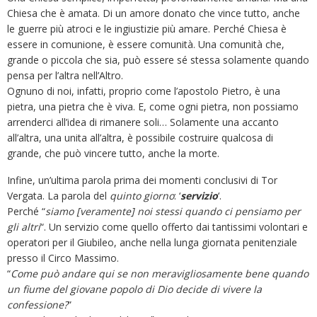
Chiesa che è amata. Di un amore donato che vince tutto, anche
le guerre più atroci e le ingiustizie più amare. Perché Chiesa è
essere in comunione, è essere comunità. Una comunità che,
grande o piccola che sia, può essere sé stessa solamente quando
pensa per l’altra nell’Altro.
Ognuno di noi, infatti, proprio come l’apostolo Pietro, è una
pietra, una pietra che è viva. E, come ogni pietra, non possiamo
arrenderci all’idea di rimanere soli… Solamente una accanto
all’altra, una unita all’altra, è possibile costruire qualcosa di
grande, che può vincere tutto, anche la morte.
Infine, un’ultima parola prima dei momenti conclusivi di Tor
Vergata. La parola del
quinto giorno
: ‘
servizio
‘.
Perché “
siamo [veramente] noi stessi quando ci pensiamo per
gli altri
“. Un servizio come quello offerto dai tantissimi volontari e
operatori per il Giubileo, anche nella lunga giornata penitenziale
presso il Circo Massimo.
“
Come può andare qui se non meravigliosamente bene quando
un fiume del giovane popolo di Dio decide di vivere la
confessione?
”