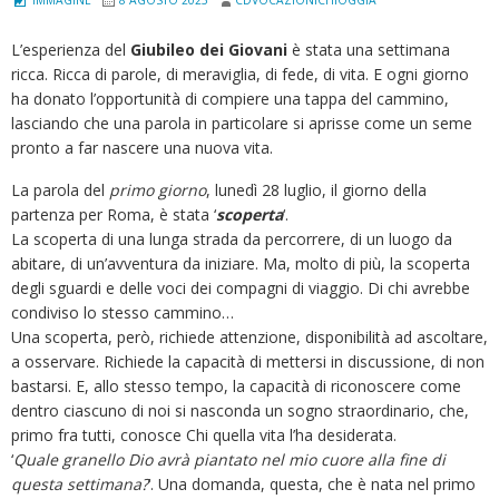
L’esperienza del
Giubileo dei Giovani
è stata una settimana
ricca. Ricca di parole, di meraviglia, di fede, di vita. E ogni giorno
ha donato l’opportunità di compiere una tappa del cammino,
lasciando che una parola in particolare si aprisse come un seme
pronto a far nascere una nuova vita.
La parola del
primo giorno
, lunedì 28 luglio, il giorno della
partenza per Roma, è stata ‘
scoperta
‘.
La scoperta di una lunga strada da percorrere, di un luogo da
abitare, di un’avventura da iniziare. Ma, molto di più, la scoperta
degli sguardi e delle voci dei compagni di viaggio. Di chi avrebbe
condiviso lo stesso cammino…
Una scoperta, però, richiede attenzione, disponibilità ad ascoltare,
a osservare. Richiede la capacità di mettersi in discussione, di non
bastarsi. E, allo stesso tempo, la capacità di riconoscere come
dentro ciascuno di noi si nasconda un sogno straordinario, che,
primo fra tutti, conosce Chi quella vita l’ha desiderata.
‘
Quale granello Dio avrà piantato nel mio cuore alla fine di
questa settimana?
‘. Una domanda, questa, che è nata nel primo