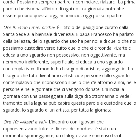
corda. Possiamo sempre ripartire, ricominciare, rialzarci. La prima
parola che risuona all’inizio di ogni nostra giornata potrebbe
essere proprio questa: oggi ricomincio, oggi posso ripartire.
Ore 9: «Con i miei occhi»
. È il titolo del padiglione curato dalla
Santa Sede alla biennale di Venezia. E papa Francesco ha parlato
della bellezza, dello sguardo che Dio ha per noi e di quello che noi
possiamo custodire verso tutto quello che ci circonda. «L’arte ci
educa a uno sguardo non possessivo, non oggettivante, ma
nemmeno indifferente, superficiale; ci educa a uno sguardo
contemplativo». Il mondo ha bisogno di artisti e, aggiungo io, ha
bisogno che tutti diventiamo artisti cioè persone dallo sguardo
contemplativo che riconoscono il bello che c’è attorno a noi, nelle
persone e nelle giornate che ci vengono donate. Chi inizia la
giornata con una passeggiata sulla diga di Sottomarina o vede il
tramonto sulla laguna può capire queste parole e custodire quello
sguardo, lo sguardo di un artista, per tutta la giornata.
Ore 10: «Alzati e vai»
. L’incontro con i giovani che
rappresentavano tutte le diocesi del nord-est è stato un
momento spumeggiante, un dialogo vivace e intenso tra il