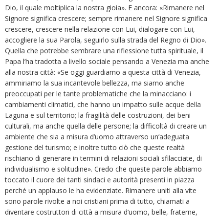
Dio, il quale moltiplica la nostra gioia». E ancora: «Rimanere nel
Signore significa crescere; sempre rimanere nel Signore significa
crescere, crescere nella relazione con Lui, dialogare con Lui,
accogliere la sua Parola, seguirlo sulla strada del Regno di Dio».
Quella che potrebbe sembrare una riflessione tutta spirituale, il
Papa l’ha tradotta a livello sociale pensando a Venezia ma anche
alla nostra città: «Se oggi guardiamo a questa città di Venezia,
ammiriamo la sua incantevole bellezza, ma siamo anche
preoccupati per le tante problematiche che la minacciano: i
cambiamenti climatici, che hanno un impatto sulle acque della
Laguna e sul territorio; la fragilità delle costruzioni, dei beni
culturali, ma anche quella delle persone; la difficoltà di creare un
ambiente che sia a misura d’uomo attraverso un’adeguata
gestione del turismo; e inoltre tutto ciò che queste realtà
rischiano di generare in termini di relazioni sociali sfilacciate, di
individualismo e solitudine». Credo che queste parole abbiamo
toccato il cuore dei tanti sindaci e autorità presenti in piazza
perché un applauso le ha evidenziate. Rimanere uniti alla vite
sono parole rivolte a noi cristiani prima di tutto, chiamati a
diventare costruttori di città a misura d’uomo, belle, fraterne,