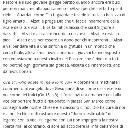
Pastore e il suo giovane gregge partito quando ancora era buio
per non mancare all’appuntamento. «Alzati perché sei fatto per il
cielo … Guardati come Dio ti guarda e ti vede in tutta la bellezza di
figlio amato … Alzati e prega Dio che ti faccia innamorare della
vita e della tua vita … E se fai fatica lascia che sia il Signore a
rialzarti … Alzati e aiuta chi incontri a rialzarsi … Alzati e resta in
piedi … Alzati e vai per essere un dono per chi incontrerai … Alzati
e vai per dare vita a una sinfonia di gratuità in un mondo che
cerca l’utile; allora sarai rivoluzionario». I giovani hanno risposto
con entusiasmo a questo invito del Pastore che è rivolto a tutti
noi perché ogni giornata sia gioiosa, vissuta da innamorati, anzi
da rivoluzionari.
Ore 11: «Rimanete in me e io in voi»
. A coronare la mattinata il
commento al vangelo dove Gesù parla di sé come della vite e di
noi come dei tralci (Gv 15,1-8). Il forte invito a rimanere uniti alla
vite per portare frutto è risuonato in piazza San Marco come
consegna alle nostre Chiese e a ciascuno di noi. Dio ha cura di noi
e a noi è chiesto di custodire questo “dono inestimabile” del
legame con la vite. «Il legame con Lui non imprigiona la nostra
libertà ma, al contrario, ci apre ad accogliere la linfa dell’amore di