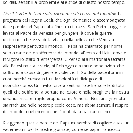
solidali, sensibili ai problemi e alle sfide di questo nostro tempo.
Ore 12: «Per le tante situazioni di sofferenza nel mondo»
. La
preghiera del Regina Coeli, che ogni domenica è accompagnata
dalle parole del Papa dalla finestra di piazza San Pietro, oggi si è
levata al Padre da Venezia per giungere là dove le guerre
uccidono la bellezza della vita, quella bellezza che Venezia
rappresenta per tutto il mondo. Il Papa ha chiamato per nome
solo alcune delle sofferenze del mondo: «Penso ad Haiti, dove è
in vigore lo stato di emergenza … Penso alla martoriata Ucraina,
alla Palestina e a Israele, ai Rohingya e a tante popolazioni che
soffrono a causa di guerre e violenze. Il Dio della pace illumini i
cuori perché cresca in tutti la volontà di dialogo e di
riconciliazione». Un invito forte a sentirsi fratelli e sorelle di tutti
quelli che soffrono, a portare nel cuore e nella preghiera la nostra
umanità ricca e fragile proprio come Venezia. Nessuna giornata
sia rinchiusa nelle nostre piccole cose, ma abbia sempre il respiro
del mondo, quel mondo che Dio affida a ciascuno di noi.
Rileggendo queste parole del Papa mi sembra di cogliere quasi un
vademecum per le nostre giornate, come se papa Francesco