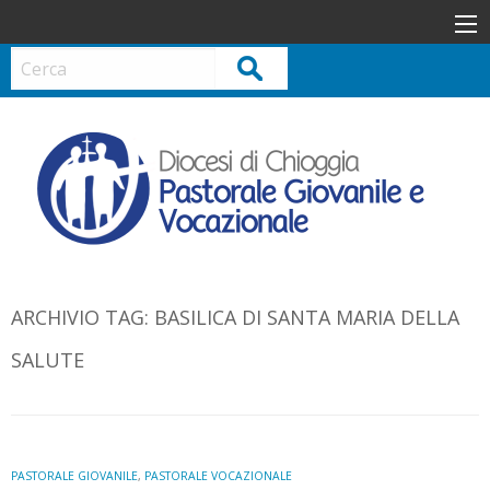
S
k
i
Cerca
p
t
o
c
o
n
t
e
n
ARCHIVIO TAG:
BASILICA DI SANTA MARIA DELLA
t
SALUTE
PASTORALE GIOVANILE
,
PASTORALE VOCAZIONALE