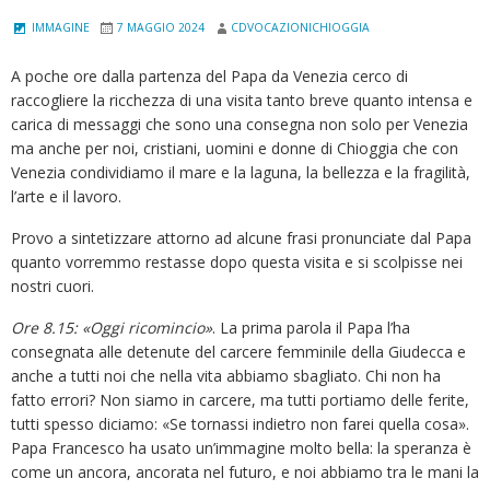
IMMAGINE
7 MAGGIO 2024
CDVOCAZIONICHIOGGIA
A poche ore dalla partenza del Papa da Venezia cerco di
raccogliere la ricchezza di una visita tanto breve quanto intensa e
carica di messaggi che sono una consegna non solo per Venezia
ma anche per noi, cristiani, uomini e donne di Chioggia che con
Venezia condividiamo il mare e la laguna, la bellezza e la fragilità,
l’arte e il lavoro.
Provo a sintetizzare attorno ad alcune frasi pronunciate dal Papa
quanto vorremmo restasse dopo questa visita e si scolpisse nei
nostri cuori.
Ore 8.15: «Oggi ricomincio»
. La prima parola il Papa l’ha
consegnata alle detenute del carcere femminile della Giudecca e
anche a tutti noi che nella vita abbiamo sbagliato. Chi non ha
fatto errori? Non siamo in carcere, ma tutti portiamo delle ferite,
tutti spesso diciamo: «Se tornassi indietro non farei quella cosa».
Papa Francesco ha usato un’immagine molto bella: la speranza è
come un ancora, ancorata nel futuro, e noi abbiamo tra le mani la