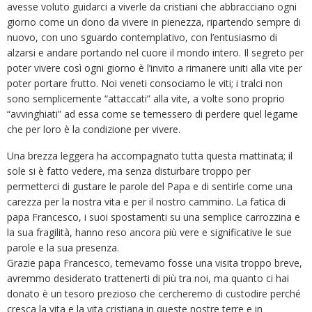
avesse voluto guidarci a viverle da cristiani che abbracciano ogni
giorno come un dono da vivere in pienezza, ripartendo sempre di
nuovo, con uno sguardo contemplativo, con l’entusiasmo di
alzarsi e andare portando nel cuore il mondo intero. Il segreto per
poter vivere così ogni giorno è l’invito a rimanere uniti alla vite per
poter portare frutto. Noi veneti consociamo le viti; i tralci non
sono semplicemente “attaccati” alla vite, a volte sono proprio
“avvinghiati” ad essa come se temessero di perdere quel legame
che per loro è la condizione per vivere.
Una brezza leggera ha accompagnato tutta questa mattinata; il
sole si è fatto vedere, ma senza disturbare troppo per
permetterci di gustare le parole del Papa e di sentirle come una
carezza per la nostra vita e per il nostro cammino. La fatica di
papa Francesco, i suoi spostamenti su una semplice carrozzina e
la sua fragilità, hanno reso ancora più vere e significative le sue
parole e la sua presenza.
Grazie papa Francesco, temevamo fosse una visita troppo breve,
avremmo desiderato trattenerti di più tra noi, ma quanto ci hai
donato è un tesoro prezioso che cercheremo di custodire perché
cresca la vita e la vita cristiana in queste nostre terre e in