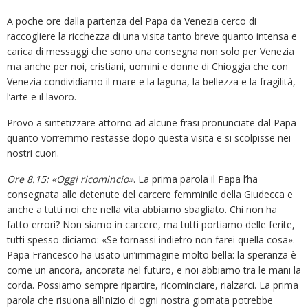
A poche ore dalla partenza del Papa da Venezia cerco di
raccogliere la ricchezza di una visita tanto breve quanto intensa e
carica di messaggi che sono una consegna non solo per Venezia
ma anche per noi, cristiani, uomini e donne di Chioggia che con
Venezia condividiamo il mare e la laguna, la bellezza e la fragilità,
l’arte e il lavoro.
Provo a sintetizzare attorno ad alcune frasi pronunciate dal Papa
quanto vorremmo restasse dopo questa visita e si scolpisse nei
nostri cuori.
Ore 8.15: «Oggi ricomincio»
. La prima parola il Papa l’ha
consegnata alle detenute del carcere femminile della Giudecca e
anche a tutti noi che nella vita abbiamo sbagliato. Chi non ha
fatto errori? Non siamo in carcere, ma tutti portiamo delle ferite,
tutti spesso diciamo: «Se tornassi indietro non farei quella cosa».
Papa Francesco ha usato un’immagine molto bella: la speranza è
come un ancora, ancorata nel futuro, e noi abbiamo tra le mani la
corda. Possiamo sempre ripartire, ricominciare, rialzarci. La prima
parola che risuona all’inizio di ogni nostra giornata potrebbe