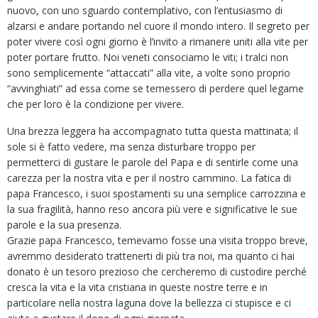
nuovo, con uno sguardo contemplativo, con l’entusiasmo di
alzarsi e andare portando nel cuore il mondo intero. Il segreto per
poter vivere così ogni giorno è l’invito a rimanere uniti alla vite per
poter portare frutto. Noi veneti consociamo le viti; i tralci non
sono semplicemente “attaccati” alla vite, a volte sono proprio
“avvinghiati” ad essa come se temessero di perdere quel legame
che per loro è la condizione per vivere.
Una brezza leggera ha accompagnato tutta questa mattinata; il
sole si è fatto vedere, ma senza disturbare troppo per
permetterci di gustare le parole del Papa e di sentirle come una
carezza per la nostra vita e per il nostro cammino. La fatica di
papa Francesco, i suoi spostamenti su una semplice carrozzina e
la sua fragilità, hanno reso ancora più vere e significative le sue
parole e la sua presenza.
Grazie papa Francesco, temevamo fosse una visita troppo breve,
avremmo desiderato trattenerti di più tra noi, ma quanto ci hai
donato è un tesoro prezioso che cercheremo di custodire perché
cresca la vita e la vita cristiana in queste nostre terre e in
particolare nella nostra laguna dove la bellezza ci stupisce e ci