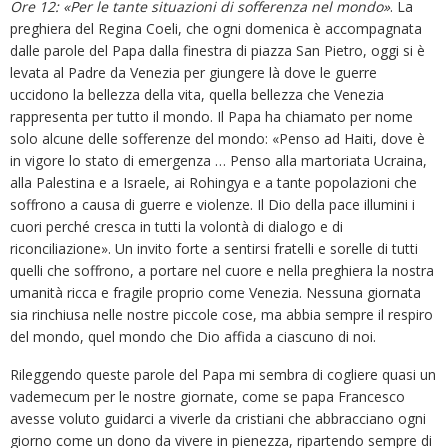
Ore 12: «Per le tante situazioni di sofferenza nel mondo»
. La
preghiera del Regina Coeli, che ogni domenica è accompagnata
dalle parole del Papa dalla finestra di piazza San Pietro, oggi si è
levata al Padre da Venezia per giungere là dove le guerre
uccidono la bellezza della vita, quella bellezza che Venezia
rappresenta per tutto il mondo. Il Papa ha chiamato per nome
solo alcune delle sofferenze del mondo: «Penso ad Haiti, dove è
in vigore lo stato di emergenza … Penso alla martoriata Ucraina,
alla Palestina e a Israele, ai Rohingya e a tante popolazioni che
soffrono a causa di guerre e violenze. Il Dio della pace illumini i
cuori perché cresca in tutti la volontà di dialogo e di
riconciliazione». Un invito forte a sentirsi fratelli e sorelle di tutti
quelli che soffrono, a portare nel cuore e nella preghiera la nostra
umanità ricca e fragile proprio come Venezia. Nessuna giornata
sia rinchiusa nelle nostre piccole cose, ma abbia sempre il respiro
del mondo, quel mondo che Dio affida a ciascuno di noi.
Rileggendo queste parole del Papa mi sembra di cogliere quasi un
vademecum per le nostre giornate, come se papa Francesco
avesse voluto guidarci a viverle da cristiani che abbracciano ogni
giorno come un dono da vivere in pienezza, ripartendo sempre di