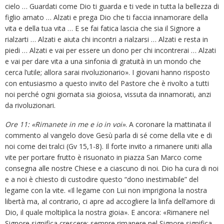
cielo … Guardati come Dio ti guarda e ti vede in tutta la bellezza di
figlio amato … Alzati e prega Dio che ti faccia innamorare della
vita e della tua vita … E se fai fatica lascia che sia il Signore a
rialzarti … Alzati e aiuta chi incontri a rialzarsi … Alzati e resta in
piedi … Alzati e vai per essere un dono per chi incontrerai … Alzati
e vai per dare vita a una sinfonia di gratuità in un mondo che
cerca l’utile; allora sarai rivoluzionario». I giovani hanno risposto
con entusiasmo a questo invito del Pastore che è rivolto a tutti
noi perché ogni giornata sia gioiosa, vissuta da innamorati, anzi
da rivoluzionari.
Ore 11: «Rimanete in me e io in voi»
. A coronare la mattinata il
commento al vangelo dove Gesù parla di sé come della vite e di
noi come dei tralci (Gv 15,1-8). Il forte invito a rimanere uniti alla
vite per portare frutto è risuonato in piazza San Marco come
consegna alle nostre Chiese e a ciascuno di noi. Dio ha cura di noi
e a noi è chiesto di custodire questo “dono inestimabile” del
legame con la vite. «Il legame con Lui non imprigiona la nostra
libertà ma, al contrario, ci apre ad accogliere la linfa dell’amore di
Dio, il quale moltiplica la nostra gioia». E ancora: «Rimanere nel
Signore significa crescere; sempre rimanere nel Signore significa