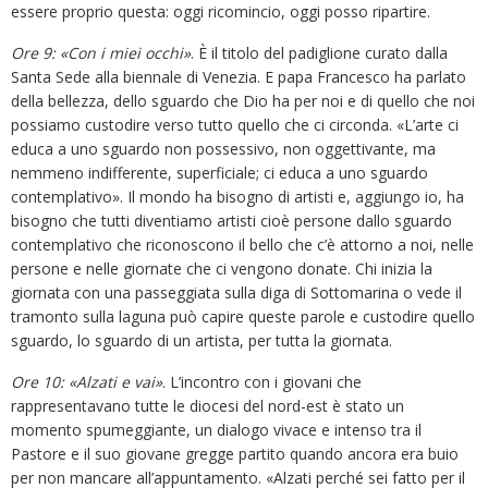
essere proprio questa: oggi ricomincio, oggi posso ripartire.
Ore 9: «Con i miei occhi»
. È il titolo del padiglione curato dalla
Santa Sede alla biennale di Venezia. E papa Francesco ha parlato
della bellezza, dello sguardo che Dio ha per noi e di quello che noi
possiamo custodire verso tutto quello che ci circonda. «L’arte ci
educa a uno sguardo non possessivo, non oggettivante, ma
nemmeno indifferente, superficiale; ci educa a uno sguardo
contemplativo». Il mondo ha bisogno di artisti e, aggiungo io, ha
bisogno che tutti diventiamo artisti cioè persone dallo sguardo
contemplativo che riconoscono il bello che c’è attorno a noi, nelle
persone e nelle giornate che ci vengono donate. Chi inizia la
giornata con una passeggiata sulla diga di Sottomarina o vede il
tramonto sulla laguna può capire queste parole e custodire quello
sguardo, lo sguardo di un artista, per tutta la giornata.
Ore 10: «Alzati e vai»
. L’incontro con i giovani che
rappresentavano tutte le diocesi del nord-est è stato un
momento spumeggiante, un dialogo vivace e intenso tra il
Pastore e il suo giovane gregge partito quando ancora era buio
per non mancare all’appuntamento. «Alzati perché sei fatto per il