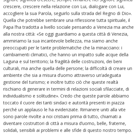
crescere, crescere nella relazione con Lui, dialogare con Lui,
accogliere la sua Parola, seguirlo sulla strada del Regno di Dio».
Quella che potrebbe sembrare una riflessione tutta spirituale, il
Papa l’ha tradotta a livello sociale pensando a Venezia ma anche
alla nostra città: «Se oggi guardiamo a questa città di Venezia,
ammiriamo la sua incantevole bellezza, ma siamo anche
preoccupati per le tante problematiche che la minacciano: i
cambiamenti climatici, che hanno un impatto sulle acque della
Laguna e sul territorio; la fragilità delle costruzioni, dei beni
culturali, ma anche quella delle persone; la difficoltà di creare un
ambiente che sia a misura d’uomo attraverso un’adeguata
gestione del turismo; e inoltre tutto ciò che queste realtà
rischiano di generare in termini di relazioni sociali sfilacciate, di
individualismo e solitudine». Credo che queste parole abbiamo
toccato il cuore dei tanti sindaci e autorità presenti in piazza
perché un applauso le ha evidenziate. Rimanere uniti alla vite
sono parole rivolte a noi cristiani prima di tutto, chiamati a
diventare costruttori di città a misura d’uomo, belle, fraterne,
solidali, sensibili ai problemi e alle sfide di questo nostro tempo.