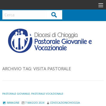
S
k
i
Cerca
p
t
o
c
o
n
t
e
n
ARCHIVIO TAG:
VISITA PASTORALE
t
PASTORALE GIOVANILE
,
PASTORALE VOCAZIONALE
IMMAGINE
7 MAGGIO 2024
CDVOCAZIONICHIOGGIA