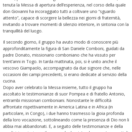
tenuta la Messa di apertura dell’esperienza, nel corso della quale
don Giovanni ha incoraggiato tutti a coltivare uno “sguardo
attento”, capace di scorgere la bellezza nei giorni di fraternità,
invitando a trovare momenti di silenzio interiore, in sintonia con la
tranquillità del luogo.
Il secondo giorno, il gruppo ha avuto modo di conoscere più
approfonditamente la figura di San Daniele Comboni, guidati da
padre Donato, missionario comboniano che ha vissuto per
trent’anni in Togo. In tarda mattinata, poi, si è unito anche il
vescovo Giampaolo, accompagnato da due signore che, nelle
occasioni dei campi precedenti, si erano dedicate al servizio della
cucina.
Dopo aver celebrato la Messa insieme, tutto il gruppo ha
ascoltato le testimonianze di suor Pompea e di fratello Antonio,
entrambi missionari comboniani. Nonostante le difficoltà
affrontate rispettivamente in America Latina e in Africa (in
particolare, in Congo), i due hanno trasmesso la gioia profonda
della loro vocazione, sottolineando come la presenza di Dio non li
abbia mai abbandonati. E, a seguito delle testimonianze e della