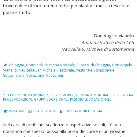
troverebbero il loro terreno fertile per piantare radici, crescere e
portare frutto.
Don Angelo Vianello
Amministratore della CCS
Navicella-S. Michele di Sottomarina
Chioggia
,
Comunità Cristiana Sinodale
,
Diocesi di Chioggia
,
Don Angelo
Vianello
,
Navicella-San Michele
,
Pastorale
,
Pastorale Vocazionale
,
Sottomarina
,
Vocazione
,
Vocazioni
"IL CEDRO"
,
"IL MANDORLO"
,
"IL SICOMORO"
,
GIORNATA MONDIALE DI PREGHIERA
PER LE VOCAZIONI
,
GRUPPI VOCAZIONALI
,
PASTORALE VOCAZIONALE
IMMAGINE
19 APRILE 2026
CDVOCAZIONICHIOGGIA
Nel caos di notifiche, scadenze e aspettative sociali, c’è una
domanda che spesso bussa alla porta del cuore di un giovane: