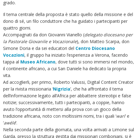
grado.
Il tema centrale della proposta è stato quello della missione e del
dono di sé, un filo conduttore che ha guidato i partecipanti per
quattro giorni.
Accompagnati da don Giovanni Vianello (
delegato diocesano per
la Pastorale Giovanile e Vocazionale
), don Matteo Scarpa, don
Simone Doria e da sei educatori del
Centro Diocesano
Vocazioni
, il gruppo ha iniziato l’esperienza a Verona, facendo
tappa al
Museo Africano
, dove tutti si sono immersi nel mondo,
il continente africano, a cui San Daniele ha dedicato la propria
vita.
Ad accoglierli, per primo, Roberto Valussi, Digital Content Creator
per la rivista missionaria ‘
Nigrizia
’, che ha affrontato il tema
dell’informazione legato all’Africa per abbattere stereotipi e false
notizie; successivamente, tutti i partecipanti, a coppie, hanno
avuto l’opportunità di mettersi alla prova con un gioco della
tradizione africana, noto con moltissimi nomi, tra i quali ‘
wari
’ e
‘
awélé
’.
Nella seconda parte della giornata, una volta arrivati a Limone sul
Garda, presso la struttura gestita dai missionari comboniani, si è