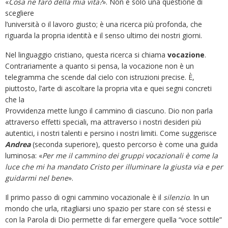
«
Cosa ne farò della mia vita?
». Non è solo una questione di
scegliere
l’università o il lavoro giusto; è una ricerca più profonda, che
riguarda la propria identità e il senso ultimo dei nostri giorni.
Nel linguaggio cristiano, questa ricerca si chiama
vocazione
.
Contrariamente a quanto si pensa, la vocazione non è un
telegramma che scende dal cielo con istruzioni precise. È,
piuttosto, l’arte di ascoltare la propria vita e quei segni concreti
che la
Provvidenza mette lungo il cammino di ciascuno. Dio non parla
attraverso effetti speciali, ma attraverso i nostri desideri più
autentici, i nostri talenti e persino i nostri limiti. Come suggerisce
Andrea
(seconda superiore), questo percorso è come una guida
luminosa: «
Per me il cammino dei gruppi vocazionali è come la
luce che mi ha mandato Cristo per illuminare la giusta via e per
guidarmi nel bene
».
Il primo passo di ogni cammino vocazionale è il
silenzio
. In un
mondo che urla, ritagliarsi uno spazio per stare con sé stessi e
con la Parola di Dio permette di far emergere quella “voce sottile”