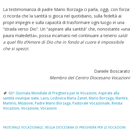
La testimonianza di padre Mario Borzaga ci parla, oggi, con forza:
ci ricorda che la santità si gioca nel quotidiano, sulla fedeltà ai
propri impegni e sulla capacità di trasformare ogni luogo in una
“strada verso Dio”. Un “aspirare alla santità” che, nonostante «una
paura maledetta», possa incarnarsi nel continuare a tenersi
saldi
a quel filo d’Amore di Dio che in fondo al cuore è impossibile
che si spezzi
.
Daniele Boscarato
Membro del Centro Diocesano Vocazioni
63^ Giornata Mondiale di Preghiera per le Vocazioni
,
Aspirate alla
santità ovunque siate
,
Laos
,
Lodovica Maria Zanet
,
Mario Borzaga
,
Martire
,
Martirio
,
Missione
,
Padre Mario Borzaga
,
Pastorale Vocazionale
,
Rivista
Vocazioni
,
Vocazione
,
Vocazioni
PASTORALE VOCAZIONALE
,
VEGLIA DIOCESANA DI PREGHIERA PER LE VOCAZIONI