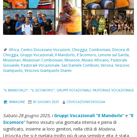
Africa
,
Centro Diocesano Vocazioni
,
Chioggia
,
Comboniani
,
Diocesi di
Chioggia
,
Gruppi Vocazionali
,
Il Mandorlo
,
Il Sicomoro
,
Limone sul Garda
,
Missionari
,
Missionari Comboniani
,
Missione
,
Museo Africano
,
Pastorale
Giovanile
,
Pastorale Vocazionale
,
San Daniele Comboni
,
Verona
,
Vescovo
Giampaolo
,
Vescovo Giampaolo Dianin
"IL MANDORLO"
,
"IL SICOMORO"
,
GRUPPI VOCAZIONALI
,
PASTORALE VOCAZIONALE
IMMAGINE
30 GIUGNO 2025
CDVOCAZIONICHIOGGIA
Sabato 28 giugno 2025
, i
Gruppi Vocazionali “Il Mandorlo”
e
“Il
Sicomoro”
hanno vissuto una giornata intensa e piena di
significato, insieme ai loro genitori, nella città di
Modena
.
Un’uscita che si è rivelata molto più di una semplice gita: è stata