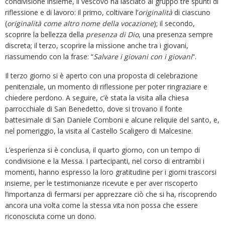
condivisione insieme, il vescovo ha lasciato al gruppo tre spunti di
riflessione e di lavoro: il primo, coltivare l’
originalità
di ciascuno
(
originalità come altro nome della vocazione
); il secondo,
scoprire la bellezza della
presenza di Dio
, una presenza sempre
discreta; il terzo, scoprire la missione anche tra i giovani,
riassumendo con la frase: “
Salvare i giovani con i giovani
“.
Il terzo giorno si è aperto con una proposta di celebrazione
penitenziale, un momento di riflessione per poter ringraziare e
chiedere perdono. A seguire, c’è stata la visita alla chiesa
parrocchiale di San Benedetto, dove si trovano il fonte
battesimale di San Daniele Comboni e alcune reliquie del santo, e,
nel pomeriggio, la visita al Castello Scaligero di Malcesine.
L’esperienza si è conclusa, il quarto giorno, con un tempo di
condivisione e la Messa. I partecipanti, nel corso di entrambi i
momenti, hanno espresso la loro gratitudine per i giorni trascorsi
insieme, per le testimonianze ricevute e per aver riscoperto
l’importanza di fermarsi per apprezzare ciò che si ha, riscoprendo
ancora una volta come la stessa vita non possa che essere
riconosciuta come un dono.