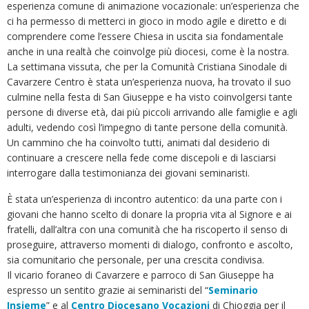
esperienza comune di animazione vocazionale: un’esperienza che
ci ha permesso di metterci in gioco in modo agile e diretto e di
comprendere come l’essere Chiesa in uscita sia fondamentale
anche in una realtà che coinvolge più diocesi, come è la nostra.
La settimana vissuta, che per la Comunità Cristiana Sinodale di
Cavarzere Centro è stata un’esperienza nuova, ha trovato il suo
culmine nella festa di San Giuseppe e ha visto coinvolgersi tante
persone di diverse età, dai più piccoli arrivando alle famiglie e agli
adulti, vedendo così l’impegno di tante persone della comunità.
Un cammino che ha coinvolto tutti, animati dal desiderio di
continuare a crescere nella fede come discepoli e di lasciarsi
interrogare dalla testimonianza dei giovani seminaristi.
È stata un’esperienza di incontro autentico: da una parte con i
giovani che hanno scelto di donare la propria vita al Signore e ai
fratelli, dall’altra con una comunità che ha riscoperto il senso di
proseguire, attraverso momenti di dialogo, confronto e ascolto,
sia comunitario che personale, per una crescita condivisa.
Il vicario foraneo di Cavarzere e parroco di San Giuseppe ha
espresso un sentito grazie ai seminaristi del “
Seminario
Insieme
” e al
Centro Diocesano Vocazioni
di Chioggia per il