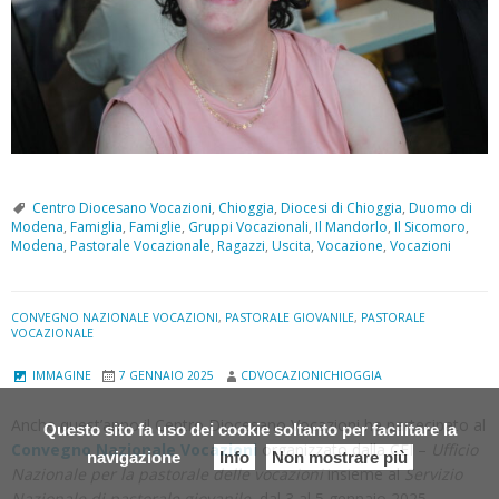
Centro Diocesano Vocazioni
,
Chioggia
,
Diocesi di Chioggia
,
Duomo di
Modena
,
Famiglia
,
Famiglie
,
Gruppi Vocazionali
,
Il Mandorlo
,
Il Sicomoro
,
Modena
,
Pastorale Vocazionale
,
Ragazzi
,
Uscita
,
Vocazione
,
Vocazioni
CONVEGNO NAZIONALE VOCAZIONI
,
PASTORALE GIOVANILE
,
PASTORALE
VOCAZIONALE
IMMAGINE
7 GENNAIO 2025
CDVOCAZIONICHIOGGIA
Anche quest’anno il Centro Diocesano Vocazioni ha partecipato al
Questo sito fa uso dei cookie soltanto per facilitare la
Convegno Nazionale Vocazioni
organizzato dalla CEI –
Ufficio
navigazione
Info
Non mostrare più
Nazionale per la pastorale delle vocazioni
insieme al
Servizio
Nazionale di pastorale giovanile
, dal 3 al 5 gennaio 2025.