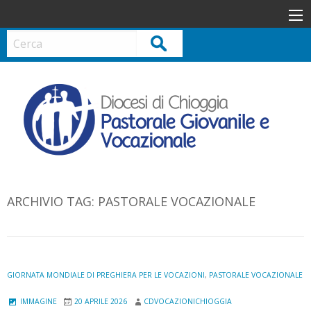
S
k
i
Cerca
p
t
o
c
o
n
t
e
n
ARCHIVIO TAG:
PASTORALE VOCAZIONALE
t
GIORNATA MONDIALE DI PREGHIERA PER LE VOCAZIONI
,
PASTORALE VOCAZIONALE
IMMAGINE
20 APRILE 2026
CDVOCAZIONICHIOGGIA