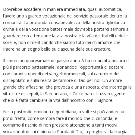
Dovrebbe accadere in maniera immediata, quasi automatica,
l’avere uno sguardo vocazionale nel servizio pastorale dentro la
comunità. La profonda consapevolezza della nostra figliolanza
divina e della vocazione battesimale dovrebbe portarci sempre a
guardare con attenzione la vita nostra e la vita dei fratelli e delle
sorelle, non dimenticando che siamo tutti dei chiamati e che il
Padre ha un sogno bello su ciascuna delle sue creature.
Il cammino quaresimale di questo anno A ha rimarcato ancora di
più il percorso battesimale, donandoci l’opportunità di sostare,
con i brani stupendi dei vangeli domenicali, sul cammino del
discepolato e sulla realtà dell’amore di Dio per noi. Un amore
grande che affascina, che provoca a una risposta, che interroga la
vita. I tre discepoli, la Samaritana, il Cieco nato, Lazzaro, gente
che si è fatta cambiare la vita dall’incontro con il Signore.
Nella pastorale ordinaria e quotidiana, a volte si può andare un
po’ di fretta, come sembra fare il mondo che ci circonda, e
corriamo il rischio di non prestare attenzione a tanti motivi
vocazionali di cui è piena la Parola di Dio, la preghiera, la liturgia