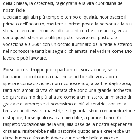
della Chiesa, la catechesi, l’agiografia e la vita quotidiana dei
nostri fedeli.
Dedicare agli altri più tempo e tempo di qualità, riconoscere il
primato dell’incontro, mettere al primo posto la persona e la sua
storia, esercitarsi in un ascolto autentico che dice accoglienza:
sono questi strumenti utili per poter vivere una pastorale
vocazionale a 360° con un occhio illuminato dalla fede e attento
nel riconoscere tanti bei segni di chiamata, nel vedere come Dio
lavora e può lavorare.
Forse ancora troppo poco parliamo di vocazione e, se lo
facciamo, ci limitiamo a qualche aspetto sulle vocazioni di
speciale consacrazione, non riconoscendo, a partire dagli sposi,
tanti altri ambiti di vita-chiamata che sono una grande ricchezza.
Se guardassimo di più all’altro come a un mistero, un mistero di
grazia e di amore; se ci ponessimo di più al servizio, contro la
tentazione di essere maestri; se ci guardassimo con ammirazione
e stupore, forse qualcosa cambierebbe, a partire da noi. Così
l’aspetto vocazionale della vita, alla base della nostra esperienza
cristiana, risalterebbe nella pastorale quotidiana e creerebbe un
clima buono e fecondo dove alcune scelte belle e gioiose