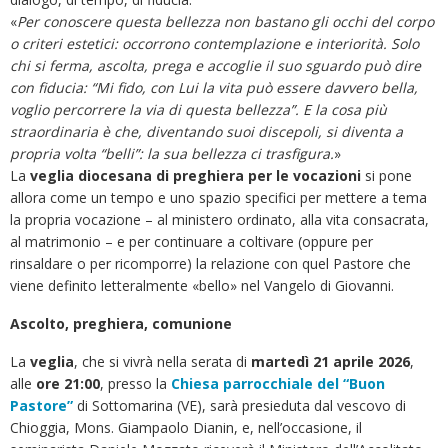
«
Per conoscere questa bellezza non bastano gli occhi del corpo
o criteri estetici: occorrono contemplazione e interiorità. Solo
chi si ferma, ascolta, prega e accoglie il suo sguardo può dire
con fiducia: “Mi fido, con Lui la vita può essere davvero bella,
voglio percorrere la via di questa bellezza”. E la cosa più
straordinaria è che, diventando suoi discepoli, si diventa a
propria volta “belli”: la sua bellezza ci trasfigura.
»
La
veglia diocesana di preghiera per le vocazioni
si pone
allora come un tempo e uno spazio specifici per mettere a tema
la propria vocazione – al ministero ordinato, alla vita consacrata,
al matrimonio – e per continuare a coltivare (oppure per
rinsaldare o per ricomporre) la relazione con quel Pastore che
viene definito letteralmente «bello» nel Vangelo di Giovanni.
Ascolto, preghiera, comunione
La
veglia
, che si vivrà nella serata di
martedì 21 aprile 2026
,
alle
ore 21:00
, presso la
Chiesa parrocchiale del “Buon
Pastore”
di Sottomarina (VE), sarà presieduta dal vescovo di
Chioggia, Mons. Giampaolo Dianin, e, nell’occasione, il