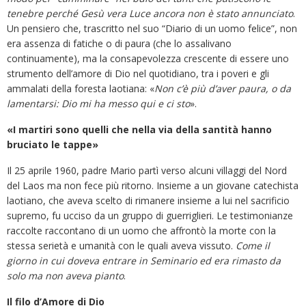
tenebre perché Gesù vera Luce ancora non è stato annunciato
.
Un pensiero che, trascritto nel suo “Diario di un uomo felice”, non
era assenza di fatiche o di paura (che lo assalivano
continuamente), ma la consapevolezza crescente di essere uno
strumento dell’amore di Dio nel quotidiano, tra i poveri e gli
ammalati della foresta laotiana: «
Non c’è più d’aver paura, o da
lamentarsi: Dio mi ha messo qui e ci sto
».
«I martiri sono quelli che nella via della santità hanno
bruciato le tappe»
Il 25 aprile 1960, padre Mario partì verso alcuni villaggi del Nord
del Laos ma non fece più ritorno. Insieme a un giovane catechista
laotiano, che aveva scelto di rimanere insieme a lui nel sacrificio
supremo, fu ucciso da un gruppo di guerriglieri. Le testimonianze
raccolte raccontano di un uomo che affrontò la morte con la
stessa serietà e umanità con le quali aveva vissuto.
Come il
giorno in cui doveva entrare in Seminario ed era rimasto da
solo ma non aveva pianto
.
Il filo d’Amore di Dio