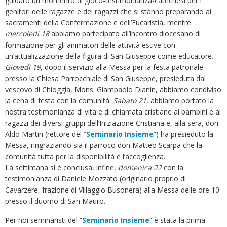
guidato un momento di gioco-testimonianza-catechesi per i
genitori delle ragazze e dei ragazzi che si stanno preparando ai
sacramenti della Confermazione e dell’Eucaristia, mentre
mercoledì 18
abbiamo partecipato all’incontro diocesano di
formazione per gli animatori delle attività estive con
un’attualizzazione della figura di San Giuseppe come educatore.
Giovedì 19
, dopo il servizio alla Messa per la festa patronale
presso la Chiesa Parrocchiale di San Giuseppe, presieduta dal
vescovo di Chioggia, Mons. Giampaolo Dianin, abbiamo condiviso
la cena di festa con la comunità.
Sabato 21
, abbiamo portato la
nostra testimonianza di vita e di chiamata cristiane ai bambini e ai
ragazzi dei diversi gruppi dell’Iniziazione Cristiana e, alla sera, don
Aldo Martin (rettore del “
Seminario Insieme
”) ha presieduto la
Messa, ringraziando sia il parroco don Matteo Scarpa che la
comunità tutta per la disponibilità e l’accoglienza.
La settimana si è conclusa, infine,
domenica 22
con la
testimonianza di Daniele Mozzato (originario proprio di
Cavarzere, frazione di Villaggio Busonera) alla Messa delle ore 10
presso il duomo di San Mauro.
Per noi seminaristi del “
Seminario Insieme
” è stata la prima