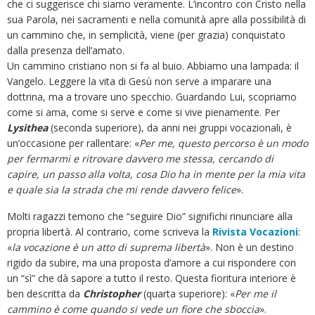
che ci suggerisce chi siamo veramente. L’incontro con Cristo nella
sua Parola, nei sacramenti e nella comunità apre alla possibilità di
un cammino che, in semplicità, viene (per grazia) conquistato
dalla presenza dell’amato.
Un cammino cristiano non si fa al buio. Abbiamo una lampada: il
Vangelo. Leggere la vita di Gesù non serve a imparare una
dottrina, ma a trovare uno specchio. Guardando Lui, scopriamo
come si ama, come si serve e come si vive pienamente. Per
Lysithea
(seconda superiore), da anni nei gruppi vocazionali, è
un’occasione per rallentare: «
Per me, questo percorso è un modo
per fermarmi e ritrovare davvero me stessa, cercando di
capire, un passo alla volta, cosa Dio ha in mente per la mia vita
e quale sia la strada che mi rende davvero felice
».
Molti ragazzi temono che “seguire Dio” significhi rinunciare alla
propria libertà. Al contrario, come scriveva la
Rivista Vocazioni
:
«
la vocazione è un atto di suprema libertà
». Non è un destino
rigido da subire, ma una proposta d’amore a cui rispondere con
un “sì” che dà sapore a tutto il resto. Questa fioritura interiore è
ben descritta da
Christopher
(quarta superiore): «
Per me il
cammino è come quando si vede un fiore che sboccia
».