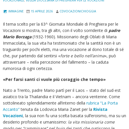
VOCAZIONALE
,
VEGLIA DIOCESANA DI PREGHIERA PER LE VOCAZIONI
IMMAGINE
15 APRILE 2026
CDVOCAZIONICHIOGGIA
Il tema scelto per la 63^
Giornata Mondiale di Preghiera per le
Vocazioni si mostra, tra gli altri, con il volto sorridente di
padre
Mario Borzaga
(1932-1960). Missionario degli Oblati di Maria
Immacolata, la sua vita ha testimoniato che la santità non è un
traguardo per pochi eletti, ma una vocazione al dono totale di sé
che, pur partendo dal sentirsi «
forte e bello nell’anima
», può
attraversare – nella percezione del fallimento – la caduta
rumorosa di ogni certezza.
«Per farsi santi ci vuole più coraggio che tempo»
Nato a Trento, padre Mario partì per il Laos – stato del sud-est
asiatico tra la Thailandia e il Vietnam – ancora ventenne. Come
sottolineato splendidamente all’interno della
rubrica “La Porta
Accanto”
tenuta da Lodovica Maria Zanet per la
Rivista
Vocazioni
, la sua non fu una scelta basata sull’eroismo, ma su un
desiderio profondo e umanissimo:
la vita missionaria come
modo per “camminare” nel buio dei tanti che patiscono le