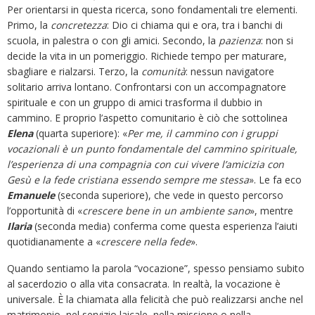
Per orientarsi in questa ricerca, sono fondamentali tre elementi.
Primo, la
concretezza
: Dio ci chiama qui e ora, tra i banchi di
scuola, in palestra o con gli amici. Secondo, la
pazienza
: non si
decide la vita in un pomeriggio. Richiede tempo per maturare,
sbagliare e rialzarsi. Terzo, la
comunità
: nessun navigatore
solitario arriva lontano. Confrontarsi con un accompagnatore
spirituale e con un gruppo di amici trasforma il dubbio in
cammino. E proprio l’aspetto comunitario è ciò che sottolinea
Elena
(quarta superiore): «
Per me, il cammino con i gruppi
vocazionali è un punto fondamentale del cammino spirituale,
l’esperienza di una compagnia con cui vivere l’amicizia con
Gesù e la fede cristiana essendo sempre me stessa
». Le fa eco
Emanuele
(seconda superiore), che vede in questo percorso
l’opportunità di «
crescere bene in un ambiente sano
», mentre
Ilaria
(seconda media) conferma come questa esperienza l’aiuti
quotidianamente a «
crescere nella fede
».
Quando sentiamo la parola “vocazione”, spesso pensiamo subito
al sacerdozio o alla vita consacrata. In realtà, la vocazione è
universale. È la chiamata alla felicità che può realizzarsi anche nel
matrimonio, nel servizio laicale, nella missione o nella