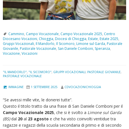
Cammino
,
Campo Vocazionale
,
Campo Vocazionale 2025
,
Centro
Diocesano Vocazioni
,
Chioggia
,
Diocesi di Chioggia
,
Estate
,
Estate 2025
,
Gruppi Vocazionali
,
Il Mandorlo
,
Il Sicomoro
,
Limone sul Garda
,
Pastorale
Giovanile
,
Pastorale Vocazionale
,
San Daniele Comboni
,
Speranza
,
Vocazione
,
Vocazioni
"IL MANDORLO"
,
"IL SICOMORO"
,
GRUPPI VOCAZIONALI
,
PASTORALE GIOVANILE
,
PASTORALE VOCAZIONALE
IMMAGINE
1 SETTEMBRE 2025
CDVOCAZIONICHIOGGIA
“Se avessi mille vite, le donerei tutte”.
Questo il titolo tratto da una frase di San Daniele Comboni per il
Campo Vocazionale 2025
, che si è svolto a
Limone sul Garda
(BS)
dal
20
al
23 agosto
e che ha visto coinvolti ventidue tra
ragazze e ragazzi della scuola secondaria di primo e di secondo