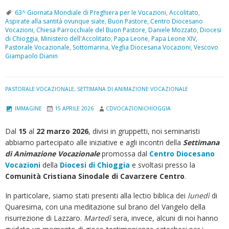
63^ Giornata Mondiale di Preghiera per le Vocazioni
,
Accolitato
,
Aspirate alla santità ovunque siate
,
Buon Pastore
,
Centro Diocesano
Vocazioni
,
Chiesa Parrocchiale del Buon Pastore
,
Daniele Mozzato
,
Diocesi
di Chioggia
,
Ministero dell'Accolitato
,
Papa Leone
,
Papa Leone XIV
,
Pastorale Vocazionale
,
Sottomarina
,
Veglia Diocesana Vocazioni
,
Vescovo
Giampaolo Dianin
PASTORALE VOCAZIONALE
,
SETTIMANA DI ANIMAZIONE VOCAZIONALE
IMMAGINE
15 APRILE 2026
CDVOCAZIONICHIOGGIA
Dal
15
al
22 marzo 2026
, divisi in gruppetti, noi seminaristi
abbiamo partecipato alle iniziative e agli incontri della
Settimana
di Animazione Vocazionale
promossa dal
Centro Diocesano
Vocazioni
della
Diocesi di Chioggia
e svoltasi presso la
Comunità Cristiana Sinodale di Cavarzere Centro
.
In particolare, siamo stati presenti alla lectio biblica dei
lunedì
di
Quaresima, con una meditazione sul brano del Vangelo della
risurrezione di Lazzaro.
Martedì
sera, invece, alcuni di noi hanno