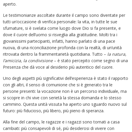
aperto.
Le testimonianze ascoltate durante il campo sono diventate per
tutti un’occasione di verifica personale: la vita, in tutte le sue
sfumature, si è svelata come luogo dove Dio si fa presente, e
dove il cuore dell’uomo si risveglia alla gratitudine. Molti tra i
giovanissimi partecipanti, infatti, hanno parlato di una pace
nuova, di una riconciliazione profonda con la realtà, di un’unità
ritrovata dentro la frammentarietà quotidiana. Tutto –
la natura,
l’amicizia, la condivisione
– è stato percepito come segno di una
Presenza che dà voce al desiderio più autentico del cuore.
Uno degli aspetti più significativi dell’esperienza è stato il rapporto
con gli altri, il senso di comunione che si è generato tra le
persone presenti: la vocazione non è un percorso individuale, ma
si scopre in chi vive con serietà la stessa domanda e lo stesso
cammino. Questa unità vissuta ha aperto uno sguardo nuovo sul
futuro: più fiducioso, più libero, più pieno di speranza.
Alla fine del campo, le ragazze e i ragazzi sono tornati a casa
cambiati: più consapevoli di sé, più desiderosi di vivere con