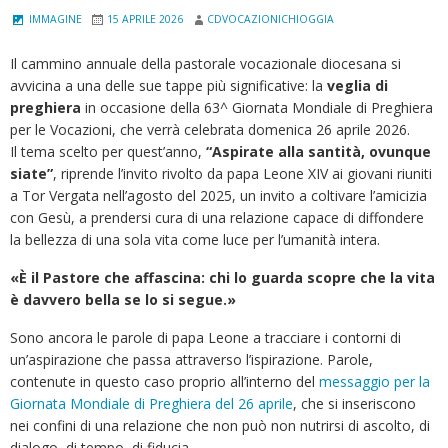
IMMAGINE
15 APRILE 2026
CDVOCAZIONICHIOGGIA
Il cammino annuale della pastorale vocazionale diocesana si
avvicina a una delle sue tappe più significative: la
veglia di
preghiera
in occasione della 63^
Giornata Mondiale di Preghiera
per le Vocazioni, che verrà celebrata domenica 26 aprile 2026.
Il tema scelto per quest’anno,
“Aspirate alla santità, ovunque
siate”
, riprende l’invito rivolto da papa Leone XIV ai giovani riuniti
a Tor Vergata nell’agosto del 2025, un invito a coltivare l’amicizia
con Gesù, a prendersi cura di una relazione capace di diffondere
la bellezza di una sola vita come luce per l’umanità intera.
«È il Pastore che affascina: chi lo guarda scopre che la vita
è davvero bella se lo si segue.»
Sono ancora le parole di papa Leone a tracciare i contorni di
un’aspirazione che passa attraverso l’ispirazione. Parole,
contenute in questo caso proprio all’interno del
messaggio per la
Giornata Mondiale di Preghiera del 26 aprile
, che si inseriscono
nei confini di una relazione che non può non nutrirsi di ascolto, di
dialogo, di tempo, di fiducia.