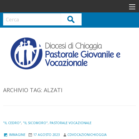
S
k
i
Cerca
p
t
o
c
o
n
t
e
n
ARCHIVIO TAG:
ALZATI
t
"IL CEDRO"
,
"IL SICOMORO"
,
PASTORALE VOCAZIONALE
IMMAGINE
17 AGOSTO 2023
CDVOCAZIONICHIOGGIA