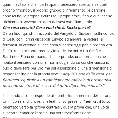
quasi inevitabile che i partecipanti tenessero stretto a sé quel
proprio “mondo”, il proprio gruppo di riferimento, le persone
conosciute, le proprie sicurezze, i propri amici, fino a quel deciso
“richiamo all’avventura” dato dal vescovo Giampaolo.
Che cosa cercate? Cosa vuoi che io faccia per te?
Da un lato, quindi, il racconto del Vangelo di Giovanni sull’incontro
di Gesù con i primi discepoli. L’invito ad andare, a vedere, a
fermarsi, riflettendo su che cosa si cerchi oggi per la propria vita.
Dall’altro, il racconto meraviglioso dell’incontro tra Gesù e
Bartimeo. E una domanda che sorprende, una domanda che
ribalta il pensiero comune, non indugiando su ciò che ciascuno
può o deve fare per Dio ma sull’assunzione di una dimensione di
responsabilità per la propria vita: “
L’acquisizione della vista, per
Bartimeo, equivale a un cambiamento radicale di prospettiva,
dovendo smettere di essere del tutto dipendente da altri
“.
Il secondo atto corrisponde alla parte fondamentale della storia.
Un rincorrersi di prove, di alleati, di sorprese, di “nemici”, il tutto
orientato verso la “prova centrale”, quella prova che, una volta
superata, conduce l’eroe a una vera trasformazione.