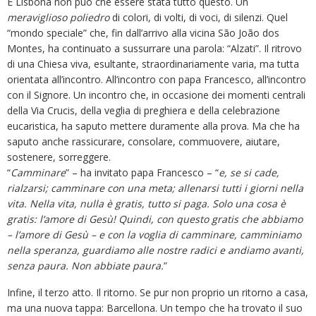
E Lisbona non può che essere stata tutto questo. Un
meraviglioso poliedro
di colori, di volti, di voci, di silenzi. Quel
“mondo speciale” che, fin dall’arrivo alla vicina São João dos
Montes, ha continuato a sussurrare una parola: “Alzati”. Il ritrovo
di una Chiesa viva, esultante, straordinariamente varia, ma tutta
orientata all’incontro. All’incontro con papa Francesco, all’incontro
con il Signore. Un incontro che, in occasione dei momenti centrali
della Via Crucis, della veglia di preghiera e della celebrazione
eucaristica, ha saputo mettere duramente alla prova. Ma che ha
saputo anche rassicurare, consolare, commuovere, aiutare,
sostenere, sorreggere.
“
Camminare
” – ha invitato papa Francesco – “
e, se si cade,
rialzarsi; camminare con una meta; allenarsi tutti i giorni nella
vita. Nella vita, nulla è gratis, tutto si paga. Solo una cosa è
gratis: l’amore di Gesù! Quindi, con questo gratis che abbiamo
– l’amore di Gesù – e con la voglia di camminare, camminiamo
nella speranza, guardiamo alle nostre radici e andiamo avanti,
senza paura. Non abbiate paura.
”
Infine, il terzo atto. Il ritorno. Se pur non proprio un ritorno a casa,
ma una nuova tappa: Barcellona. Un tempo che ha trovato il suo