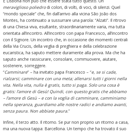
E Lisbona non può che essere stata tutto questo. Un
meraviglioso poliedro
di colori, di volti, di voci, di silenzi. Quel
“mondo speciale” che, fin dall’arrivo alla vicina São João dos
Montes, ha continuato a sussurrare una parola: “Alzati”. Il ritrovo
di una Chiesa viva, esultante, straordinariamente varia, ma tutta
orientata all’incontro. All’incontro con papa Francesco, all’incontro
con il Signore. Un incontro che, in occasione dei momenti centrali
della Via Crucis, della veglia di preghiera e della celebrazione
eucaristica, ha saputo mettere duramente alla prova. Ma che ha
saputo anche rassicurare, consolare, commuovere, aiutare,
sostenere, sorreggere.
“
Camminare
” – ha invitato papa Francesco – “
e, se si cade,
rialzarsi; camminare con una meta; allenarsi tutti i giorni nella
vita. Nella vita, nulla è gratis, tutto si paga. Solo una cosa è
gratis: l’amore di Gesù! Quindi, con questo gratis che abbiamo
– l’amore di Gesù – e con la voglia di camminare, camminiamo
nella speranza, guardiamo alle nostre radici e andiamo avanti,
senza paura. Non abbiate paura.
”
Infine, il terzo atto. Il ritorno. Se pur non proprio un ritorno a casa,
ma una nuova tappa: Barcellona. Un tempo che ha trovato il suo