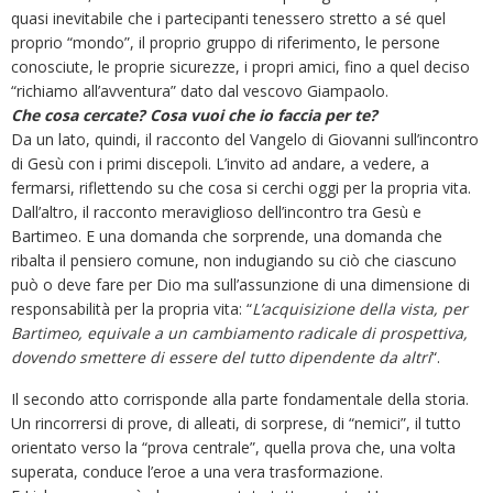
quasi inevitabile che i partecipanti tenessero stretto a sé quel
proprio “mondo”, il proprio gruppo di riferimento, le persone
conosciute, le proprie sicurezze, i propri amici, fino a quel deciso
“richiamo all’avventura” dato dal vescovo Giampaolo.
Che cosa cercate? Cosa vuoi che io faccia per te?
Da un lato, quindi, il racconto del Vangelo di Giovanni sull’incontro
di Gesù con i primi discepoli. L’invito ad andare, a vedere, a
fermarsi, riflettendo su che cosa si cerchi oggi per la propria vita.
Dall’altro, il racconto meraviglioso dell’incontro tra Gesù e
Bartimeo. E una domanda che sorprende, una domanda che
ribalta il pensiero comune, non indugiando su ciò che ciascuno
può o deve fare per Dio ma sull’assunzione di una dimensione di
responsabilità per la propria vita: “
L’acquisizione della vista, per
Bartimeo, equivale a un cambiamento radicale di prospettiva,
dovendo smettere di essere del tutto dipendente da altri
“.
Il secondo atto corrisponde alla parte fondamentale della storia.
Un rincorrersi di prove, di alleati, di sorprese, di “nemici”, il tutto
orientato verso la “prova centrale”, quella prova che, una volta
superata, conduce l’eroe a una vera trasformazione.