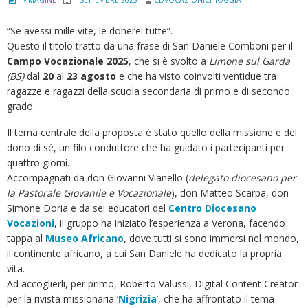
“Se avessi mille vite, le donerei tutte”.
Questo il titolo tratto da una frase di San Daniele Comboni per il
Campo Vocazionale 2025
, che si è svolto a
Limone sul Garda
(BS)
dal
20
al
23 agosto
e che ha visto coinvolti ventidue tra
ragazze e ragazzi della scuola secondaria di primo e di secondo
grado.
Il tema centrale della proposta è stato quello della missione e del
dono di sé, un filo conduttore che ha guidato i partecipanti per
quattro giorni.
Accompagnati da don Giovanni Vianello (
delegato diocesano per
la Pastorale Giovanile e Vocazionale
), don Matteo Scarpa, don
Simone Doria e da sei educatori del
Centro Diocesano
Vocazioni
, il gruppo ha iniziato l’esperienza a Verona, facendo
tappa al
Museo Africano
, dove tutti si sono immersi nel mondo,
il continente africano, a cui San Daniele ha dedicato la propria
vita.
Ad accoglierli, per primo, Roberto Valussi, Digital Content Creator
per la rivista missionaria ‘
Nigrizia
’, che ha affrontato il tema