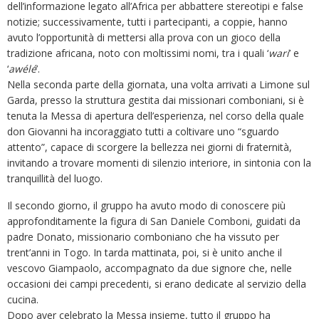
dell’informazione legato all’Africa per abbattere stereotipi e false
notizie; successivamente, tutti i partecipanti, a coppie, hanno
avuto l’opportunità di mettersi alla prova con un gioco della
tradizione africana, noto con moltissimi nomi, tra i quali ‘
wari
’ e
‘
awélé
’.
Nella seconda parte della giornata, una volta arrivati a Limone sul
Garda, presso la struttura gestita dai missionari comboniani, si è
tenuta la Messa di apertura dell’esperienza, nel corso della quale
don Giovanni ha incoraggiato tutti a coltivare uno “sguardo
attento”, capace di scorgere la bellezza nei giorni di fraternità,
invitando a trovare momenti di silenzio interiore, in sintonia con la
tranquillità del luogo.
Il secondo giorno, il gruppo ha avuto modo di conoscere più
approfonditamente la figura di San Daniele Comboni, guidati da
padre Donato, missionario comboniano che ha vissuto per
trent’anni in Togo. In tarda mattinata, poi, si è unito anche il
vescovo Giampaolo, accompagnato da due signore che, nelle
occasioni dei campi precedenti, si erano dedicate al servizio della
cucina.
Dopo aver celebrato la Messa insieme, tutto il gruppo ha