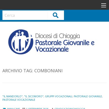
S
k
i
Cerca
p
t
o
c
o
n
t
e
n
ARCHIVIO TAG:
COMBONIANI
t
"IL MANDORLO"
,
"IL SICOMORO"
,
GRUPPI VOCAZIONALI
,
PASTORALE GIOVANILE
,
PASTORALE VOCAZIONALE
IMMAGINE
1 SETTEMBRE 2025
CDVOCAZIONICHIOGGIA