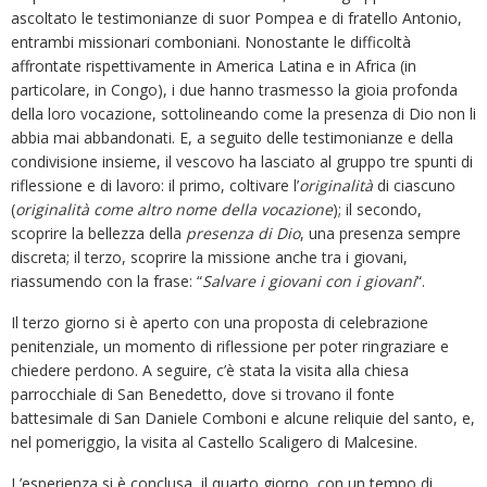
ascoltato le testimonianze di suor Pompea e di fratello Antonio,
entrambi missionari comboniani. Nonostante le difficoltà
affrontate rispettivamente in America Latina e in Africa (in
particolare, in Congo), i due hanno trasmesso la gioia profonda
della loro vocazione, sottolineando come la presenza di Dio non li
abbia mai abbandonati. E, a seguito delle testimonianze e della
condivisione insieme, il vescovo ha lasciato al gruppo tre spunti di
riflessione e di lavoro: il primo, coltivare l’
originalità
di ciascuno
(
originalità come altro nome della vocazione
); il secondo,
scoprire la bellezza della
presenza di Dio
, una presenza sempre
discreta; il terzo, scoprire la missione anche tra i giovani,
riassumendo con la frase: “
Salvare i giovani con i giovani
“.
Il terzo giorno si è aperto con una proposta di celebrazione
penitenziale, un momento di riflessione per poter ringraziare e
chiedere perdono. A seguire, c’è stata la visita alla chiesa
parrocchiale di San Benedetto, dove si trovano il fonte
battesimale di San Daniele Comboni e alcune reliquie del santo, e,
nel pomeriggio, la visita al Castello Scaligero di Malcesine.
L’esperienza si è conclusa, il quarto giorno, con un tempo di