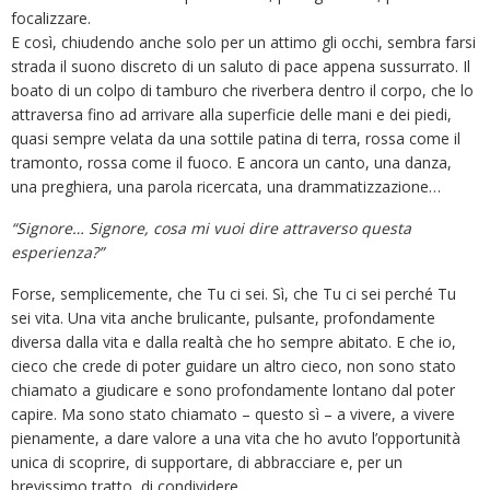
focalizzare.
E così, chiudendo anche solo per un attimo gli occhi, sembra farsi
strada il suono discreto di un saluto di pace appena sussurrato. Il
boato di un colpo di tamburo che riverbera dentro il corpo, che lo
attraversa fino ad arrivare alla superficie delle mani e dei piedi,
quasi sempre velata da una sottile patina di terra, rossa come il
tramonto, rossa come il fuoco. E ancora un canto, una danza,
una preghiera, una parola ricercata, una drammatizzazione…
“Signore… Signore, cosa mi vuoi dire attraverso questa
esperienza?”
Forse, semplicemente, che Tu ci sei. Sì, che Tu ci sei perché Tu
sei vita. Una vita anche brulicante, pulsante, profondamente
diversa dalla vita e dalla realtà che ho sempre abitato. E che io,
cieco che crede di poter guidare un altro cieco, non sono stato
chiamato a giudicare e sono profondamente lontano dal poter
capire. Ma sono stato chiamato – questo sì – a vivere, a vivere
pienamente, a dare valore a una vita che ho avuto l’opportunità
unica di scoprire, di supportare, di abbracciare e, per un
brevissimo tratto, di condividere.