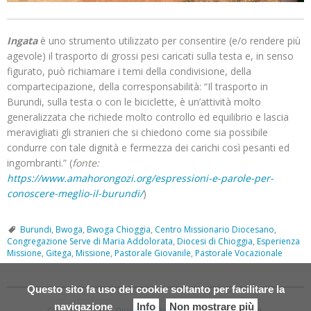
Ingata
è uno strumento utilizzato per consentire (e/o rendere più
agevole) il trasporto di grossi pesi caricati sulla testa e, in senso
figurato, può richiamare i temi della condivisione, della
compartecipazione, della corresponsabilità: “Il trasporto in
Burundi, sulla testa o con le biciclette, è un’attività molto
generalizzata che richiede molto controllo ed equilibrio e lascia
meravigliati gli stranieri che si chiedono come sia possibile
condurre con tale dignità e fermezza dei carichi così pesanti ed
ingombranti.” (
fonte:
https://www.amahorongozi.org/espressioni-e-parole-per-
conoscere-meglio-il-burundi/
)
Burundi
,
Bwoga
,
Bwoga Chioggia
,
Centro Missionario Diocesano
,
Congregazione Serve di Maria Addolorata
,
Diocesi di Chioggia
,
Esperienza
Missione
,
Gitega
,
Missione
,
Pastorale Giovanile
,
Pastorale Vocazionale
Questo sito fa uso dei cookie soltanto per facilitare la
navigazione
Info
Non mostrare più
Copyright © 2026.
Diocesi di Chioggia.
All Rights Reserved.