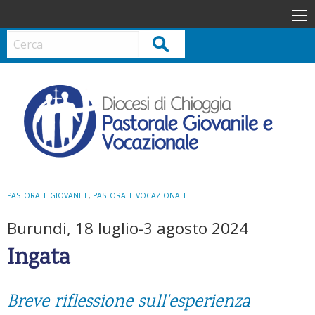
S
k
i
Cerca
p
t
o
c
o
n
t
e
n
PASTORALE GIOVANILE
,
PASTORALE VOCAZIONALE
t
Burundi, 18 luglio-3 agosto 2024
Ingata
Breve riflessione sull'esperienza