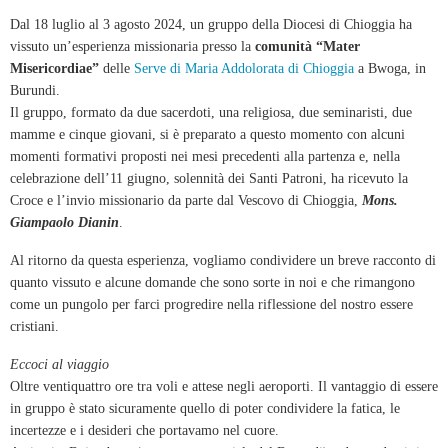
Dal 18 luglio al 3 agosto 2024, un gruppo della Diocesi di Chioggia ha
vissuto un’esperienza missionaria presso la
comunità “Mater
Misericordiae”
delle
Serve di Maria Addolorata di Chioggia
a Bwoga, in
Burundi.
Il gruppo, formato da due sacerdoti, una religiosa, due seminaristi, due
mamme e cinque giovani, si è preparato a questo momento con alcuni
momenti formativi proposti nei mesi precedenti alla partenza e, nella
celebrazione dell’11 giugno, solennità dei Santi Patroni, ha ricevuto la
Croce e l’invio missionario da parte dal Vescovo di Chioggia,
Mons.
Giampaolo Dianin
.
Al ritorno da questa esperienza, vogliamo condividere un breve racconto di
quanto vissuto e alcune domande che sono sorte in noi e che rimangono
come un pungolo per farci progredire nella riflessione del nostro essere
cristiani.
Eccoci al viaggio
Oltre ventiquattro ore tra voli e attese negli aeroporti. Il vantaggio di essere
in gruppo è stato sicuramente quello di poter condividere la fatica, le
incertezze e i desideri che portavamo nel cuore.