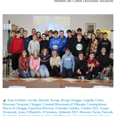
Membro del Centro Diocesano Vocazioni
Anno Giubilare
,
Ascolto
,
Burundi
,
Bwoga
,
Bwoga Chioggia
,
Cappella
,
Centro
Diocesano Vocazioni
,
Chioggia
,
Comunità Missionaria di Villaregia
,
Contemplazione
,
Diocesi di Chioggia
,
Esperienza Missione
,
Fraternità
,
Giubileo
,
Giubileo 2025
,
Gruppi
Vocazionali
,
Icona
,
Il Mandorlo
,
Il Sicomoro
,
Iubilaeum 2025
,
Missione
,
Parola
,
Pastorale
Vocazionale
,
Seminario
,
Seminario Vescovile Diocesano
,
Vescovo Giampaolo
,
Vescovo