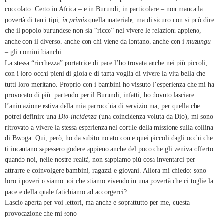
coccolato. Certo in Africa – e in Burundi, in particolare – non manca la
povertà di tanti tipi,
in primis
quella materiale, ma di sicuro non si può dire
che il popolo burundese non sia “ricco” nel vivere le relazioni appieno,
anche con il diverso, anche con chi viene da lontano, anche con i
muzungu
– gli uomini bianchi.
La stessa “ricchezza” portatrice di pace l’ho trovata anche nei più piccoli,
con i loro occhi pieni di gioia e di tanta voglia di vivere la vita bella che
tutti loro meritano. Proprio con i bambini ho vissuto l’esperienza che mi ha
provocato di più: partendo per il Burundi, infatti, ho dovuto lasciare
l’animazione estiva della mia parrocchia di servizio ma, per quella che
potrei definire una
Dio-incidenza
(una coincidenza voluta da Dio), mi sono
ritrovato a vivere la stessa esperienza nel cortile della missione sulla collina
di Bwoga. Qui, però, ho da subito notato come quei piccoli dagli occhi che
ti incantano sapessero godere appieno anche del poco che gli veniva offerto
quando noi, nelle nostre realtà, non sappiamo più cosa inventarci per
attrarre e coinvolgere bambini, ragazzi e giovani. Allora mi chiedo: sono
loro i poveri o siamo noi che stiamo vivendo in una povertà che ci toglie la
pace e della quale fatichiamo ad accorgerci?
Lascio aperta per voi lettori, ma anche e soprattutto per me, questa
provocazione che mi sono