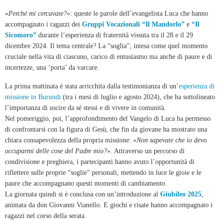
«
Perché mi cercavate?
»: queste le parole dell’evangelista Luca che hanno
accompagnato i ragazzi dei
Gruppi Vocazionali “Il Mandorlo”
e
“Il
Sicomoro”
durante l’esperienza di fraternità vissuta tra il 28 e il 29
dicembre 2024. Il tema centrale? La “soglia”, intesa come quel momento
cruciale nella vita di ciascuno, carico di entusiasmo ma anche di paure e di
incertezze, una ‘porta’ da varcare.
La prima mattinata è stata arricchita dalla testimonianza di un’
esperienza di
missione in Burundi
(tra i mesi di luglio e agosto 2024), che ha sottolineato
l’importanza di uscire da sé stessi e di vivere in comunità.
Nel pomeriggio, poi, l’approfondimento del Vangelo di Luca ha permesso
di confrontarsi con la figura di Gesù, che fin da giovane ha mostrato una
chiara consapevolezza della propria missione: «
Non sapevate che io devo
occuparmi delle cose del Padre mio?
». Attraverso un percorso di
condivisione e preghiera, i partecipanti hanno avuto l’opportunità di
riflettere sulle proprie “soglie” personali, mettendo in luce le gioie e le
paure che accompagnano questi momenti di cambiamento.
La giornata quindi si è conclusa con un’introduzione al
Giubileo 2025
,
animata da don Giovanni Vianello. E giochi e risate hanno accompagnato i
ragazzi nel corso della serata.