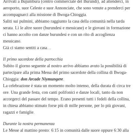
Arrivati a Bujumbura (centro commerciale del Burundi), ad attenderci, in
aeroporto, suor Celeste e suor Annonciate, che sono venute a prenderci per
accompagnarci alla missione di Bwoga-Chioggia.
Saliti sui pulmini, abbiamo raggiunto la casa della comunità nella tarda
serata. Lì le altre suore (burundesi e messicane) e le giovani in formazione
ci hanno accolto con danze burundesi e con un rito di accoglienza
messicano.
Già ci siamo sentiti a casa…
Il primo sacerdote della parrocchia
Subito il giorno seguente al nostro arrivo abbiamo avuto la possibilità di
partecipare alla prima Messa del primo sacerdote della collina di Bwoga-
Chioggia:
don Arcade Niymungere
.
La celebrazione è stata un momento molto intenso, della durata di circa tre
ore. Una grande festa, con canti polifonici e danze locali, tanto da non
accorgerci del passare del tempo. Erano presenti tutti i fedeli della collina,
in chiesa abbiamo stimato forse più di mille persone, per lo più giovani,
ragazzi e famiglie.
Durante la nostra permanenza
Le Messe al mattino presto: 6:15 in comunità dalle suore oppure 6:30 alla