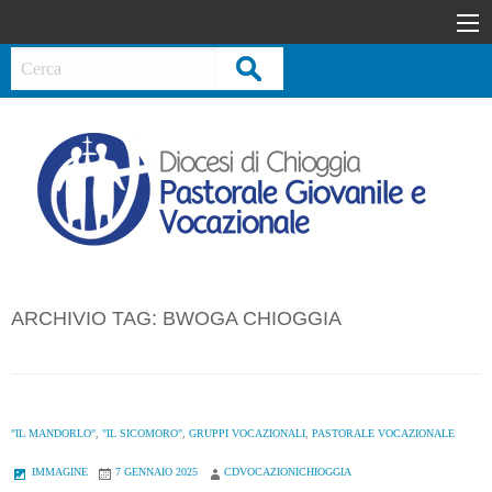
S
k
i
Cerca
p
t
o
c
o
n
t
e
n
ARCHIVIO TAG:
BWOGA CHIOGGIA
t
"IL MANDORLO"
,
"IL SICOMORO"
,
GRUPPI VOCAZIONALI
,
PASTORALE VOCAZIONALE
IMMAGINE
7 GENNAIO 2025
CDVOCAZIONICHIOGGIA