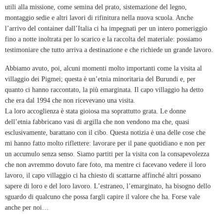
utili alla missione, come semina del prato, sistemazione del legno,
montaggio sedie e altri lavori di rifinitura nella nuova scuola. Anche
l’arrivo del container dall’Italia ci ha impegnati per un intero pomeriggio
fino a notte inoltrata per lo scarico e la raccolta del materiale: possiamo
testimoniare che tutto arriva a destinazione e che richiede un grande lavoro.
Abbiamo avuto, poi, alcuni momenti molto importanti come la visita al
villaggio dei Pigmei; questa è un’etnia minoritaria del Burundi e, per
quanto ci hanno raccontato, la più emarginata. Il capo villaggio ha detto
che era dal 1994 che non ricevevano una visita.
La loro accoglienza è stata gioiosa ma soprattutto grata. Le donne
dell’etnia fabbricano vasi di argilla che non vendono ma che, quasi
esclusivamente, barattano con il cibo. Questa notizia è una delle cose che
mi hanno fatto molto riflettere: lavorare per il pane quotidiano e non per
un accumulo senza senso. Siamo partiti per la visita con la consapevolezza
che non avremmo dovuto fare foto, ma mentre ci facevano vedere il loro
lavoro, il capo villaggio ci ha chiesto di scattarne affinché altri possano
sapere di loro e del loro lavoro. L’estraneo, l’emarginato, ha bisogno dello
sguardo di qualcuno che possa fargli capire il valore che ha. Forse vale
anche per noi…