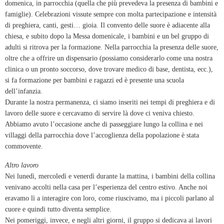
domenica, in parrocchia (quella che più prevedeva la presenza di bambini e
famiglie). Celebrazioni vissute sempre con molta partecipazione e intensità
di preghiera, canti, gesti… gioia. Il convento delle suore è adiacente alla
chiesa, e subito dopo la Messa domenicale, i bambini e un bel gruppo di
adulti si ritrova per la formazione. Nella parrocchia la presenza delle suore,
oltre che a offrire un dispensario (possiamo considerarlo come una nostra
clinica o un pronto soccorso, dove trovare medico di base, dentista, ecc.),
si fa formazione per bambini e ragazzi ed è presente una scuola
dell’infanzia.
Durante la nostra permanenza, ci siamo inseriti nei tempi di preghiera e di
lavoro delle suore e cercavamo di servire là dove ci veniva chiesto.
Abbiamo avuto l’occasione anche di passeggiare lungo la collina e nei
villaggi della parrocchia dove l’accoglienza della popolazione è stata
commovente.
Altro lavoro
Nei lunedì, mercoledì e venerdì durante la mattina, i bambini della collina
venivano accolti nella casa per l’esperienza del centro estivo. Anche noi
eravamo lì a interagire con loro, come riuscivamo, ma i piccoli parlano al
cuore e quindi tutto diventa semplice.
Nei pomeriggi, invece, e negli altri giorni, il gruppo si dedicava ai lavori