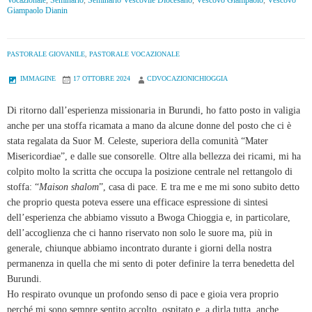
Giampaolo Dianin
PASTORALE GIOVANILE
,
PASTORALE VOCAZIONALE
IMMAGINE
17 OTTOBRE 2024
CDVOCAZIONICHIOGGIA
Di ritorno dall’esperienza missionaria in Burundi, ho fatto posto in valigia
anche per una stoffa ricamata a mano da alcune donne del posto che ci è
stata regalata da Suor M. Celeste, superiora della comunità “Mater
Misericordiae”, e dalle sue consorelle. Oltre alla bellezza dei ricami, mi ha
colpito molto la scritta che occupa la posizione centrale nel rettangolo di
stoffa: “
Maison shalom
”, casa di pace. E tra me e me mi sono subito detto
che proprio questa poteva essere una efficace espressione di sintesi
dell’esperienza che abbiamo vissuto a Bwoga Chioggia e, in particolare,
dell’accoglienza che ci hanno riservato non solo le suore ma, più in
generale, chiunque abbiamo incontrato durante i giorni della nostra
permanenza in quella che mi sento di poter definire la terra benedetta del
Burundi.
Ho respirato ovunque un profondo senso di pace e gioia vera proprio
perché mi sono sempre sentito accolto, ospitato e, a dirla tutta, anche