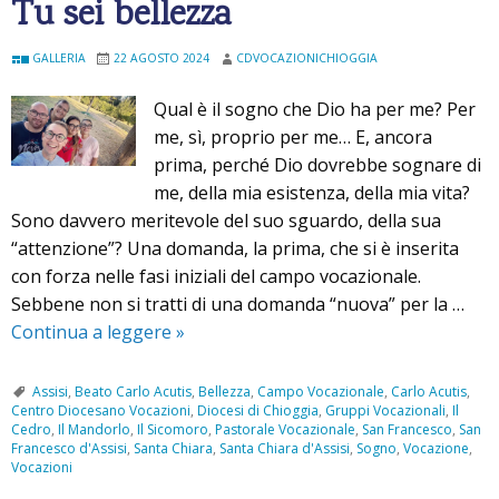
Tu sei bellezza
GALLERIA
22 AGOSTO 2024
CDVOCAZIONICHIOGGIA
Qual è il sogno che Dio ha per me? Per
me, sì, proprio per me… E, ancora
prima, perché Dio dovrebbe sognare di
me, della mia esistenza, della mia vita?
Sono davvero meritevole del suo sguardo, della sua
“attenzione”? Una domanda, la prima, che si è inserita
con forza nelle fasi iniziali del campo vocazionale.
Sebbene non si tratti di una domanda “nuova” per la …
Continua a leggere
T
»
u
s
Assisi
,
Beato Carlo Acutis
,
Bellezza
,
Campo Vocazionale
,
Carlo Acutis
,
Centro Diocesano Vocazioni
,
Diocesi di Chioggia
,
Gruppi Vocazionali
,
Il
e
Cedro
,
Il Mandorlo
,
Il Sicomoro
,
Pastorale Vocazionale
,
San Francesco
,
San
i
Francesco d'Assisi
,
Santa Chiara
,
Santa Chiara d'Assisi
,
Sogno
,
Vocazione
,
Vocazioni
b
e