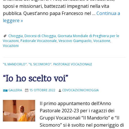
sposi e missionari, battezzati impegnati nella vita
pubblica. Quest’anno papa Francesco nel …
Continua a
leggere
“
»
U
n
Chioggia
,
Diocesi di Chioggia
,
Giornata Mondiale di Preghiera per le
Vocazioni
,
Pastorale Vocazionale
,
Vescovo Giampaolo
,
Vocazione
,
m
Vocazioni
e
r
a
"IL MANDORLO"
,
"IL SICOMORO"
,
PASTORALE VOCAZIONALE
v
“Io ho scelto voi”
i
g
GALLERIA
15 OTTOBRE 2022
CDVOCAZIONICHIOGGIA
l
i
Il primo appuntamento dell’Anno
o
Pastorale 2022-23 per i ragazzi dei
s
Gruppi Vocazionali “Il Mandorlo” e “Il
o
Sicomoro” si è svolto nel pomeriggio di
p