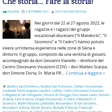
Che storia… Fare la storia!
i
c
GALLERIA
4 SETTEMBRE 2022
CDVOCAZIONICHIOGGIA
c
a
Nei giorni dal 22 al 27 agosto 2022, le
d
ragazze e i ragazzi dei gruppi
i
vocazionali diocesani (“Il Mandorlo”, “Il
m
Sicomoro” e “Il Cedro”) hanno potuto
e
vivere un’intensa esperienza nelle zone di Siena e
r
dintorni. Il gruppo, composto da una ventina di giovani,
a
accompagnati da don Giovanni Vianello – direttore del
v
Centro Diocesano Vocazioni (CDV) – don Matteo Scarpa,
i
don Simone Doria, Sr. Maria Fifi …
Continua a leggere
C
»
g
h
l
e
Basilica San Domenico
,
Basilica San Francesco
,
Campo Vocazionale
,
i
Cardinale Paolo Augusto Lojudice
,
Cellole
,
Centro Diocesano Vocazioni
,
s
e
Collegiata di San Gimignano
,
Diocesi di Chioggia
,
Don Gianni Lanini
,
Duomo
t
di Siena
,
Fare la storia
,
Gruppi Vocazionali
,
Il Cedro
,
Il Mandorlo
,
Il
Sicomoro
,
Madre Roberta Lanfredini
,
Monaestero di San Girolamo
,
o
Monastero di Bose
,
Monte Senario
,
Mustafa El Nezzel
,
Pastorale
r
Vocazionale
,
Pieve di Cellole
,
San Gimignano
,
Santa Caterina
,
Santuario