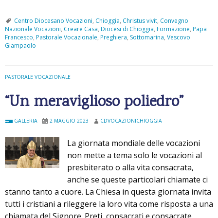
C
r
Centro Diocesano Vocazioni
,
Chioggia
,
Christus vivit
,
Convegno
Nazionale Vocazioni
,
Creare Casa
,
Diocesi di Chioggia
,
Formazione
,
Papa
e
Francesco
,
Pastorale Vocazionale
,
Preghiera
,
Sottomarina
,
Vescovo
a
Giampaolo
r
e
PASTORALE VOCAZIONALE
C
a
“Un meraviglioso poliedro”
s
a
GALLERIA
2 MAGGIO 2023
CDVOCAZIONICHIOGGIA
”
La giornata mondiale delle vocazioni
non mette a tema solo le vocazioni al
presbiterato o alla vita consacrata,
anche se queste particolari chiamate ci
stanno tanto a cuore. La Chiesa in questa giornata invita
tutti i cristiani a rileggere la loro vita come risposta a una
chiamata del Signore. Preti, consacrati e consacrate,