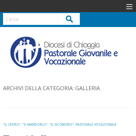
S
k
i
Cerca
p
t
o
c
o
n
t
e
n
ARCHIVI DELLA CATEGORIA:
GALLERIA
t
"IL CEDRO"
,
"IL MANDORLO"
,
"IL SICOMORO"
,
PASTORALE VOCAZIONALE