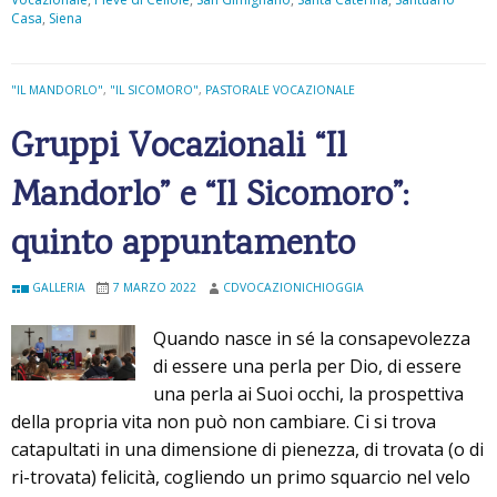
Casa
,
Siena
i
a
…
"IL MANDORLO"
,
"IL SICOMORO"
,
PASTORALE VOCAZIONALE
F
a
Gruppi Vocazionali “Il
r
Mandorlo” e “Il Sicomoro”:
e
l
quinto appuntamento
a
s
GALLERIA
7 MARZO 2022
CDVOCAZIONICHIOGGIA
t
o
Quando nasce in sé la consapevolezza
r
di essere una perla per Dio, di essere
i
una perla ai Suoi occhi, la prospettiva
a
della propria vita non può non cambiare. Ci si trova
!
catapultati in una dimensione di pienezza, di trovata (o di
ri-trovata) felicità, cogliendo un primo squarcio nel velo