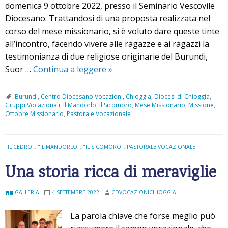
domenica 9 ottobre 2022, presso il Seminario Vescovile
o
Diocesano. Trattandosi di una proposta realizzata nel
l
corso del mese missionario, si è voluto dare queste tinte
i
all’incontro, facendo vivere alle ragazze e ai ragazzi la
e
testimonianza di due religiose originarie del Burundi,
d
Suor …
Continua a leggere
“
»
r
I
o
o
Burundi
,
Centro Diocesano Vocazioni
,
Chioggia
,
Diocesi di Chioggia
,
”
Gruppi Vocazionali
,
Il Mandorlo
,
Il Sicomoro
,
Mese Missionario
,
Missione
,
h
Ottobre Missionario
,
Pastorale Vocazionale
o
s
c
"IL CEDRO"
,
"IL MANDORLO"
,
"IL SICOMORO"
,
PASTORALE VOCAZIONALE
e
Una storia ricca di meraviglie
l
t
GALLERIA
4 SETTEMBRE 2022
CDVOCAZIONICHIOGGIA
o
v
La parola chiave che forse meglio può
o