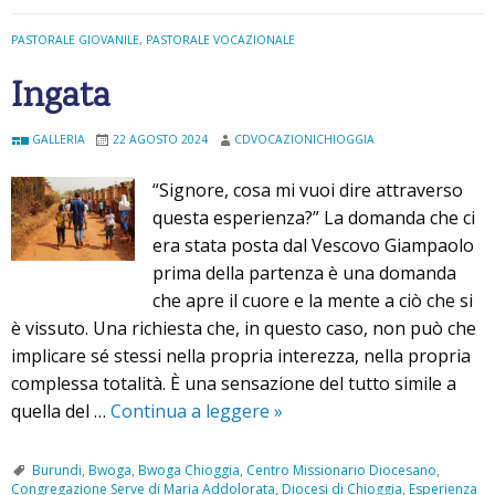
l
PASTORALE GIOVANILE
,
PASTORALE VOCAZIONALE
l
e
Ingata
z
z
GALLERIA
22 AGOSTO 2024
CDVOCAZIONICHIOGGIA
a
“Signore, cosa mi vuoi dire attraverso
questa esperienza?” La domanda che ci
era stata posta dal Vescovo Giampaolo
prima della partenza è una domanda
che apre il cuore e la mente a ciò che si
è vissuto. Una richiesta che, in questo caso, non può che
implicare sé stessi nella propria interezza, nella propria
complessa totalità. È una sensazione del tutto simile a
quella del …
Continua a leggere
I
»
n
g
Burundi
,
Bwoga
,
Bwoga Chioggia
,
Centro Missionario Diocesano
,
Congregazione Serve di Maria Addolorata
,
Diocesi di Chioggia
,
Esperienza
a