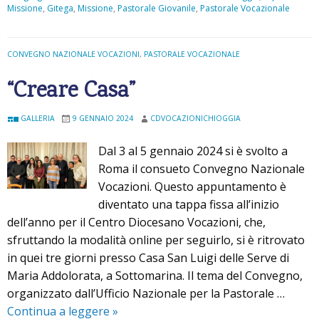
Missione
,
Gitega
,
Missione
,
Pastorale Giovanile
,
Pastorale Vocazionale
t
a
CONVEGNO NAZIONALE VOCAZIONI
,
PASTORALE VOCAZIONALE
“Creare Casa”
GALLERIA
9 GENNAIO 2024
CDVOCAZIONICHIOGGIA
Dal 3 al 5 gennaio 2024 si è svolto a
Roma il consueto Convegno Nazionale
Vocazioni. Questo appuntamento è
diventato una tappa fissa all’inizio
dell’anno per il Centro Diocesano Vocazioni, che,
sfruttando la modalità online per seguirlo, si è ritrovato
in quei tre giorni presso Casa San Luigi delle Serve di
Maria Addolorata, a Sottomarina. Il tema del Convegno,
organizzato dall’Ufficio Nazionale per la Pastorale …
Continua a leggere
“
»