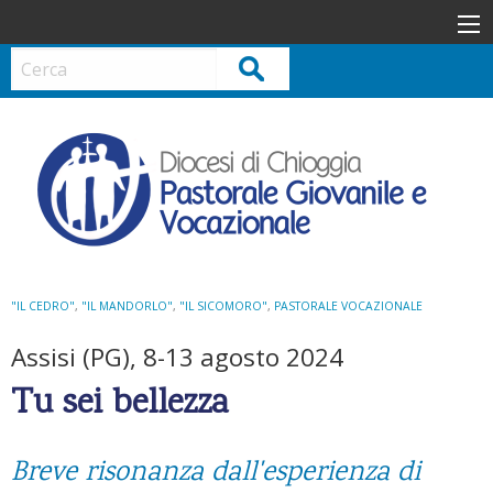
S
k
i
Cerca
p
t
o
c
o
n
t
e
n
"IL CEDRO"
,
"IL MANDORLO"
,
"IL SICOMORO"
,
PASTORALE VOCAZIONALE
t
Assisi (PG), 8-13 agosto 2024
Tu sei bellezza
Breve risonanza dall'esperienza di