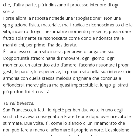
che, d’altra parte, più indirizzano il processo interiore di ogni
scelta.
Forse allora la risposta richiede una “spogliazione”. Non una
spogliazione fisica, materiale, ma il radicale riconoscimento che la
vita, incastro di ogni inestimabile momento presente, possa dare
frutto solamente se riconosciuta come dono e ridonata tra le
mani di chi, per primo, l’ha desiderata.
È il processo di una vita intera, per breve o lunga che sia.
L’opportunità straordinaria di rinnovare, ogni giorno, ogni
momento, un autentico atto d’amore, facendo risuonare i propri
gesti, le parole, le esperienze, la propria vita nella sua interezza in
armonia con quella stessa melodia originaria che continua a
diffondersi, meravigliosa ma quasi impercettibile, lungo gli strati
più profondi della realtà.
Tu sei bellezza.
San Francesco, infatti, lo ripeté per ben due volte in uno degli
scritti che aveva consegnato a Frate Leone dopo aver ricevuto le
stimmate. Due volte, sì, come lo slancio di un innamorato che
non può fare a meno di affermare il proprio amore. L’esplosione