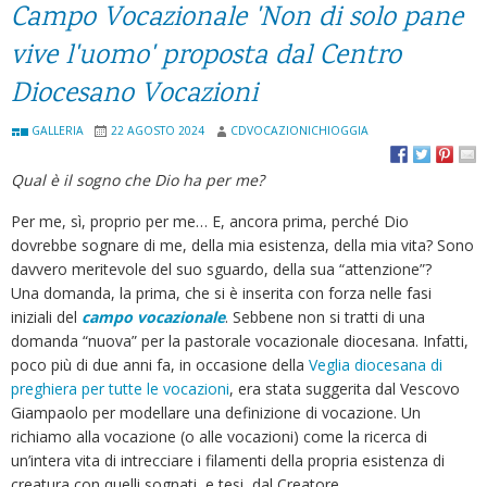
Campo Vocazionale 'Non di solo pane
vive l'uomo' proposta dal Centro
Diocesano Vocazioni
GALLERIA
22 AGOSTO 2024
CDVOCAZIONICHIOGGIA
Qual è il sogno che Dio ha per me?
Per me, sì, proprio per me… E, ancora prima, perché Dio
dovrebbe sognare di me, della mia esistenza, della mia vita? Sono
davvero meritevole del suo sguardo, della sua “attenzione”?
Una domanda, la prima, che si è inserita con forza nelle fasi
iniziali del
campo vocazionale
. Sebbene non si tratti di una
domanda “nuova” per la pastorale vocazionale diocesana. Infatti,
poco più di due anni fa, in occasione della
Veglia diocesana di
preghiera per tutte le vocazioni
, era stata suggerita dal Vescovo
Giampaolo per modellare una definizione di vocazione. Un
richiamo alla vocazione (o alle vocazioni) come la ricerca di
un’intera vita di intrecciare i filamenti della propria esistenza di
creatura con quelli sognati, e tesi, dal Creatore.