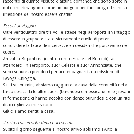
racconto di quanto vissuto e alcune domande che sono sorte in
noi e che rimangono come un pungolo per farci progredire nella
riflessione del nostro essere cristiani.
Eccoci al viaggio
Oltre ventiquattro ore tra voli e attese negli aeroporti. Il vantaggio
di essere in gruppo è stato sicuramente quello di poter
condividere la fatica, le incertezze e i desideri che portavamo nel
cuore.
Arrivati a Bujumbura (centro commerciale del Burundi), ad
attenderci, in aeroporto, suor Celeste e suor Annonciate, che
sono venute a prenderci per accompagnarci alla missione di
Bwoga-Chioggia.
Saliti sui pulmini, abbiamo raggiunto la casa della comunità nella
tarda serata. Lì le altre suore (burundesi e messicane) e le giovani
in formazione ci hanno accolto con danze burundesi e con un rito
di accoglienza messicano.
Già ci siamo sentiti a casa…
Il primo sacerdote della parrocchia
Subito il giorno seguente al nostro arrivo abbiamo avuto la