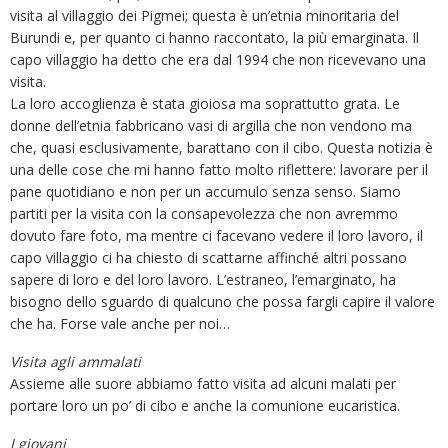
visita al villaggio dei Pigmei; questa è un’etnia minoritaria del
Burundi e, per quanto ci hanno raccontato, la più emarginata. Il
capo villaggio ha detto che era dal 1994 che non ricevevano una
visita.
La loro accoglienza è stata gioiosa ma soprattutto grata. Le
donne dell’etnia fabbricano vasi di argilla che non vendono ma
che, quasi esclusivamente, barattano con il cibo. Questa notizia è
una delle cose che mi hanno fatto molto riflettere: lavorare per il
pane quotidiano e non per un accumulo senza senso. Siamo
partiti per la visita con la consapevolezza che non avremmo
dovuto fare foto, ma mentre ci facevano vedere il loro lavoro, il
capo villaggio ci ha chiesto di scattarne affinché altri possano
sapere di loro e del loro lavoro. L’estraneo, l’emarginato, ha
bisogno dello sguardo di qualcuno che possa fargli capire il valore
che ha. Forse vale anche per noi…
Visita agli ammalati
Assieme alle suore abbiamo fatto visita ad alcuni malati per
portare loro un po’ di cibo e anche la comunione eucaristica.
I giovani