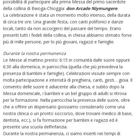
possibilità di partecipare alla prima Messa del primo sacerdote
della collina di Bwoga-Chioggia:
don Arcade Niymungere
.
La celebrazione è stata un momento molto intenso, della durata
di circa tre ore. Una grande festa, con canti polifonici e danze
locali, tanto da non accorgerci del passare del tempo. Erano
presenti tutti i fedeli della collina, in chiesa abbiamo stimato forse
più di mille persone, per lo più giovani, ragazzi e famiglie.
Durante la nostra permanenza
Le Messe al mattino presto: 6:15 in comunità dalle suore oppure
6:30 alla domenica, in parrocchia (quella che più prevedeva la
presenza di bambini e famiglie). Celebrazioni vissute sempre con
molta partecipazione e intensità di preghiera, canti, gesti… gioia. Il
convento delle suore è adiacente alla chiesa, e subito dopo la
Messa domenicale, i bambini e un bel gruppo di adulti si ritrova
per la formazione. Nella parrocchia la presenza delle suore, oltre
che a offrire un dispensario (possiamo considerarlo come una
nostra clinica o un pronto soccorso, dove trovare medico di base,
dentista, ecc.), si fa formazione per bambini e ragazzi ed è
presente una scuola dell’infanzia.
Durante la nostra permanenza, ci siamo inseriti nei tempi di