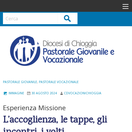
S
k
i
Cerca
p
t
o
c
o
n
t
e
n
PASTORALE GIOVANILE
,
PASTORALE VOCAZIONALE
t
IMMAGINE
30 AGOSTO 2024
CDVOCAZIONICHIOGGIA
Esperienza Missione
L’accoglienza, le tappe, gli