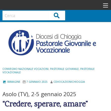
S
k
i
Cerca
p
t
o
c
o
n
t
e
n
CONVEGNO NAZIONALE VOCAZIONI
,
PASTORALE GIOVANILE
,
PASTORALE
VOCAZIONALE
t
IMMAGINE
7 GENNAIO 2025
CDVOCAZIONICHIOGGIA
Asolo (TV), 2-5 gennaio 2025
“Credere, sperare, amare”