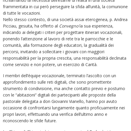
richiamando la necessità dell’esame di realtà in una società
frammentata in cui però perseguire la sfida all’unità, la comunione
di tutte le vocazioni.
Nello stesso contesto, di una società assai eterogenea, p. Andrea
Picciau, gesuita, ha offerto al
Convegno
la sua esperienza,
indicando ai delegati i criteri per progettare itinerari vocazionali,
ponendo l’attenzione al lavoro di rete tra le parrocchie e le
comunità, alla formazione degli educatori, la gradualità dei
percorsi, invitando a sollecitare i giovani con maggiori
responsabilità per la propria crescita, una responsabilità declinata
come servizio e non potere, un esercizio di Carità.
I membri dell’équipe vocazionale, terminato l’ascolto con un
approfondimento sulle reti digitali, che sono promettente
strumento di condivisione, ma anche contatto previo e postumo
con le “abitazioni” digitali dei partecipanti alle proposte della
pastorale delegata a don Giovanni Vianello, hanno poi avuto
occasione di confrontarsi lungamente quanto proficuamente nei
propri lavori, effettuando una verifica dell’ultimo anno e
riconoscendo le sfide future.