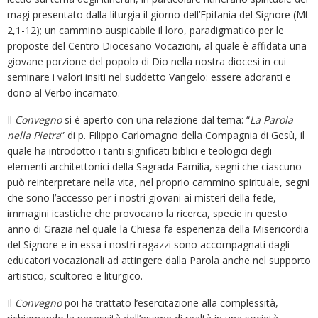
magi presentato dalla liturgia il giorno dell’Epifania del Signore (Mt
2,1-12); un cammino auspicabile il loro, paradigmatico per le
proposte del Centro Diocesano Vocazioni, al quale è affidata una
giovane porzione del popolo di Dio nella nostra diocesi in cui
seminare i valori insiti nel suddetto Vangelo: essere adoranti e
dono al Verbo incarnato.
Il
Convegno
si è aperto con una relazione dal tema: “
La Parola
nella Pietra
” di p. Filippo Carlomagno della Compagnia di Gesù, il
quale ha introdotto i tanti significati biblici e teologici degli
elementi architettonici della Sagrada Família, segni che ciascuno
può reinterpretare nella vita, nel proprio cammino spirituale, segni
che sono l’accesso per i nostri giovani ai misteri della fede,
immagini icastiche che provocano la ricerca, specie in questo
anno di Grazia nel quale la Chiesa fa esperienza della Misericordia
del Signore e in essa i nostri ragazzi sono accompagnati dagli
educatori vocazionali ad attingere dalla Parola anche nel supporto
artistico, scultoreo e liturgico.
Il
Convegno
poi ha trattato l’esercitazione alla complessità,