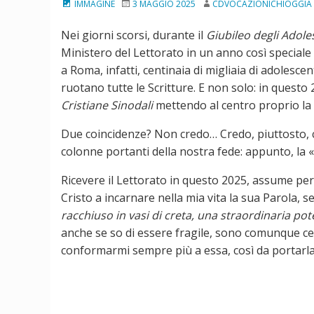
IMMAGINE
3 MAGGIO 2025
CDVOCAZIONICHIOGGIA
Nei giorni scorsi, durante il
Giubileo degli Adole
Ministero del Lettorato in un anno così special
a Roma, infatti, centinaia di migliaia di adolesc
ruotano tutte le Scritture. E non solo: in questo 
Cristiane Sinodali
mettendo al centro proprio la 
Due coincidenze? Non credo… Credo, piuttosto, che
colonne portanti della nostra fede: appunto, la «
Ricevere il Lettorato in questo 2025, assume per 
Cristo a incarnare nella mia vita la sua Parola, s
racchiuso in vasi di creta, una straordinaria p
anche se so di essere fragile, sono comunque cert
conformarmi sempre più a essa, così da portarla a