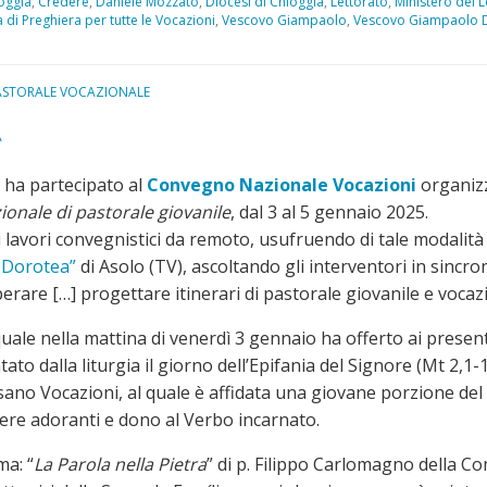
oggia
,
Credere
,
Daniele Mozzato
,
Diocesi di Chioggia
,
Lettorato
,
Ministero del L
 di Preghiera per tutte le Vocazioni
,
Vescovo Giampaolo
,
Vescovo Giampaolo D
ASTORALE VOCAZIONALE
A
 ha partecipato al
Convegno Nazionale Vocazioni
organizz
ionale di pastorale giovanile
, dal 3 al 5 gennaio 2025.
i lavori convegnistici da remoto, usufruendo di tale modalità
a Dorotea”
di Asolo (TV), ascoltando gli interventori in sincron
rare […] progettare itinerari di pastorale giovanile e vocaz
ale nella mattina di venerdì 3 gennaio ha offerto ai presenti 
tato dalla liturgia il giorno dell’Epifania del Signore (Mt 2,1
no Vocazioni, al quale è affidata una giovane porzione del p
sere adoranti e dono al Verbo incarnato.
ma: “
La Parola nella Pietra
” di p. Filippo Carlomagno della Co