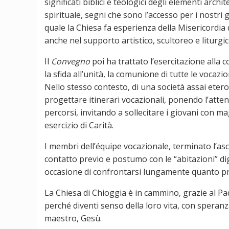
significati biblici e teologici degli elementi arc
spirituale, segni che sono l’accesso per i nostri 
quale la Chiesa fa esperienza della Misericordia 
anche nel supporto artistico, scultoreo e liturgic
Il
Convegno
poi ha trattato l’esercitazione alla
la sfida all’unità, la comunione di tutte le vocazio
Nello stesso contesto, di una società assai etero
progettare itinerari vocazionali, ponendo l’attenz
percorsi, invitando a sollecitare i giovani con m
esercizio di Carità.
I membri dell’équipe vocazionale, terminato l’a
contatto previo e postumo con le “abitazioni” di
occasione di confrontarsi lungamente quanto prof
La Chiesa di Chioggia è in cammino, grazie al Pa
perché diventi senso della loro vita, con speran
maestro, Gesù.