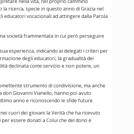
terpretare nella vita, nel proprio cammino
o la ricerca, specie in questo anno di Grazia nel
i educatori vocazionali ad attingere dalla Parola
n una società frammentata in cui però perseguire
sua esperienza, indicando ai delegati i criteri per
ormazione degli educatori, la gradualità dei
ilità declinata come servizio e non potere, un
promettente strumento di condivisione, ma anche
a a don Giovanni Vianello, hanno poi avuto
ltimo anno e riconoscendo le sfide future.
ei cuori dei giovani la Verità che ha ricevuto
i per essere donati a Colui che del dono è