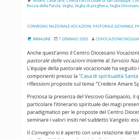
Amare
,
Cavarzere
,
Chiesa Parrocchiale di San Giuseppe
,
Chi
Roccia della Parola
,
Veglia
,
Veglia di preghiera
,
Veglia Diocesana
CONVEGNO NAZIONALE VOCAZIONI
,
PASTORALE GIOVANILE
,
P
IMMAGINE
7 GENNAIO 2025
CDVOCAZIONICHIOGGI
Anche quest’anno il Centro Diocesano Vocazioni
pastorale delle vocazioni
insieme al
Servizio Naz
L’équipe della pastorale vocazionale ha seguito 
componenti presso la
“Casa di spiritualità Sant
riflessioni proposte sul tema: “Credere Amare Spe
Preziosa la presenza del Vescovo Giampaolo, il qu
particolare l’itinerario spirituale dei magi presen
paradigmatico per le proposte del Centro Diocesa
seminare i valori insiti nel suddetto Vangelo: es
Il
Convegno
si è aperto con una relazione dal te