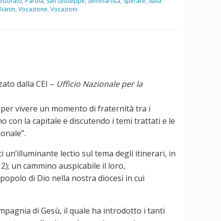
ettorato
,
Parola
,
San Giuseppe
,
Seminarista
,
Sperare
,
Sulla
ianin
,
Vocazione
,
Vocazioni
ato dalla CEI –
Ufficio Nazionale per la
 per vivere un momento di fraternità tra i
o con la capitale e discutendo i temi trattati e le
ionale”.
un’illuminante lectio sul tema degli itinerari, in
-12); un cammino auspicabile il loro,
opolo di Dio nella nostra diocesi in cui
mpagnia di Gesù, il quale ha introdotto i tanti