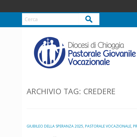
S
k
i
Cerca
p
t
o
c
o
n
t
e
n
ARCHIVIO TAG:
CREDERE
t
GIUBILEO DELLA SPERANZA 2025
,
PASTORALE VOCAZIONALE
,
P