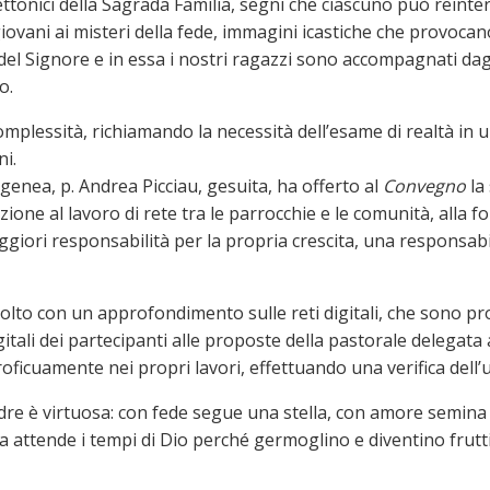
hitettonici della Sagrada Família, segni che ciascuno può rein
giovani ai misteri della fede, immagini icastiche che provocan
del Signore e in essa i nostri ragazzi sono accompagnati dagl
o.
 complessità, richiamando la necessità dell’esame di realtà i
ni.
genea, p. Andrea Picciau, gesuita, ha offerto al
Convegno
la 
ione al lavoro di rete tra le parrocchie e le comunità, alla f
aggiori responsabilità per la propria crescita, una responsab
scolto con un approfondimento sulle reti digitali, che sono 
gitali dei partecipanti alle proposte della pastorale delegat
icuamente nei propri lavori, effettuando una verifica dell’u
dre è virtuosa: con fede segue una stella, con amore semina n
za attende i tempi di Dio perché germoglino e diventino frutt