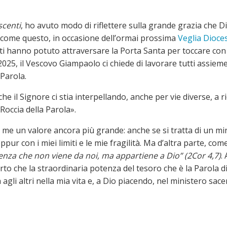
scenti
, ho avuto modo di riflettere sulla grande grazia che Di
e come questo, in occasione dell’ormai prossima
Veglia Dioces
enti hanno potuto attraversare la Porta Santa per toccare con
2025, il Vescovo Giampaolo ci chiede di lavorare tutti assieme
Parola.
 il Signore ci stia interpellando, anche per vie diverse, a ri
Roccia della Parola».
me un valore ancora più grande: anche se si tratta di un mini
eppur con i miei limiti e le mie fragilità. Ma d’altra parte, 
otenza che non viene da noi, ma
appartiene a Dio” (2Cor 4,7)
.
o che la straordinaria potenza del tesoro che è la Parola di 
gli altri nella mia vita e, a Dio piacendo, nel ministero sace