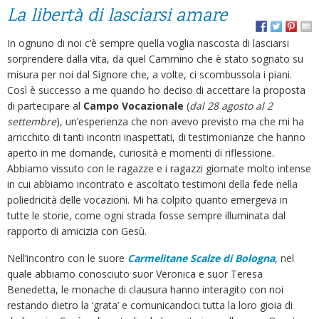
La libertà di lasciarsi amare
In ognuno di noi c’è sempre quella voglia nascosta di lasciarsi
sorprendere dalla vita, da quel Cammino che è stato sognato su
misura per noi dal Signore che, a volte, ci scombussola i piani.
Così è successo a me quando ho deciso di accettare la proposta
di partecipare al
Campo
Vocazionale
(
dal 28 agosto al 2
settembre
), un’esperienza che non avevo previsto ma che mi ha
arricchito di tanti incontri inaspettati, di testimonianze che hanno
aperto in me domande, curiosità e momenti di riflessione.
Abbiamo vissuto con le ragazze e i ragazzi giornate molto intense
in cui abbiamo incontrato e ascoltato testimoni della fede nella
poliedricità delle vocazioni. Mi ha colpito quanto emergeva in
tutte le storie, come ogni strada fosse sempre illuminata dal
rapporto di amicizia con Gesù.
Nell’incontro con le suore
Carmelitane Scalze di Bologna
, nel
quale abbiamo conosciuto suor Veronica e suor Teresa
Benedetta, le monache di clausura hanno interagito con noi
restando dietro la ‘grata’ e comunicandoci tutta la loro gioia di