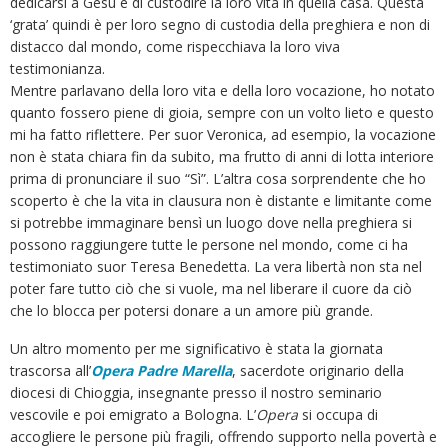
dedicarsi a Gesù e di custodire la loro vita in quella casa. Questa
‘grata’ quindi è per loro segno di custodia della preghiera e non di
distacco dal mondo, come rispecchiava la loro viva
testimonianza.
Mentre parlavano della loro vita e della loro vocazione, ho notato
quanto fossero piene di gioia, sempre con un volto lieto e questo
mi ha fatto riflettere. Per suor Veronica, ad esempio, la vocazione
non è stata chiara fin da subito, ma frutto di anni di lotta interiore
prima di pronunciare il suo “Sì”. L’altra cosa sorprendente che ho
scoperto è che la vita in clausura non è distante e limitante come
si potrebbe immaginare bensì un luogo dove nella preghiera si
possono raggiungere tutte le persone nel mondo, come ci ha
testimoniato suor Teresa Benedetta. La vera libertà non sta nel
poter fare tutto ciò che si vuole, ma nel liberare il cuore da ciò
che lo blocca per potersi donare a un amore più grande.
Un altro momento per me significativo è stata la giornata
trascorsa all’
Opera Padre Marella
, sacerdote originario della
diocesi di Chioggia, insegnante presso il nostro seminario
vescovile e poi emigrato a Bologna. L’
Opera
si occupa di
accogliere le persone più fragili, offrendo supporto nella povertà e