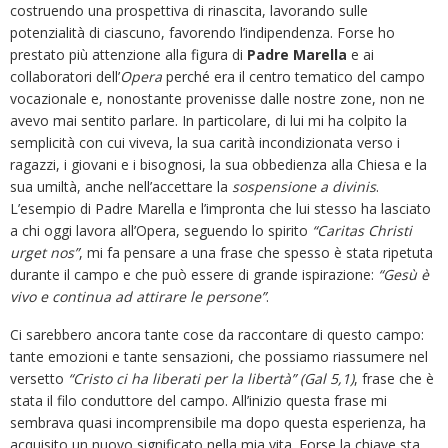
costruendo una prospettiva di rinascita, lavorando sulle
potenzialità di ciascuno, favorendo l’indipendenza. Forse ho
prestato più attenzione alla figura di
Padre Marella
e ai
collaboratori dell’
Opera
perché era il centro tematico del campo
vocazionale e, nonostante provenisse dalle nostre zone, non ne
avevo mai sentito parlare. In particolare, di lui mi ha colpito la
semplicità con cui viveva, la sua carità incondizionata verso i
ragazzi, i giovani e i bisognosi, la sua obbedienza alla Chiesa e la
sua umiltà, anche nell’accettare la
sospensione a divinis
.
L’esempio di Padre Marella e l’impronta che lui stesso ha lasciato
a chi oggi lavora all’Opera, seguendo lo spirito
“Caritas Christi
urget nos”
, mi fa pensare a una frase che spesso è stata ripetuta
durante il campo e che può essere di grande ispirazione:
“Gesù è
vivo e continua ad attirare le persone”
.
Ci sarebbero ancora tante cose da raccontare di questo campo:
tante emozioni e tante sensazioni, che possiamo riassumere nel
versetto
“Cristo ci ha liberati per la libertà” (Gal 5,1)
, frase che è
stata il filo conduttore del campo. All’inizio questa frase mi
sembrava quasi incomprensibile ma dopo questa esperienza, ha
acquisito un nuovo significato nella mia vita. Forse la chiave sta