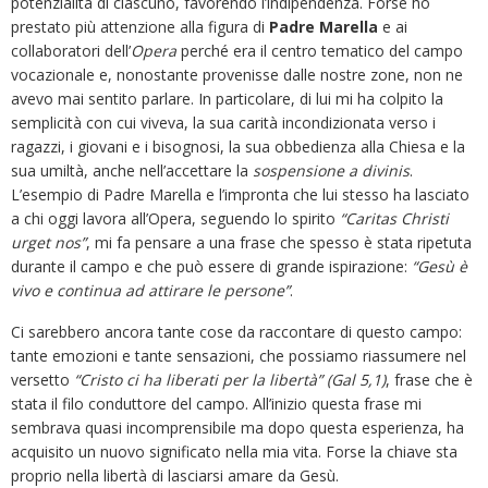
potenzialità di ciascuno, favorendo l’indipendenza. Forse ho
prestato più attenzione alla figura di
Padre Marella
e ai
collaboratori dell’
Opera
perché era il centro tematico del campo
vocazionale e, nonostante provenisse dalle nostre zone, non ne
avevo mai sentito parlare. In particolare, di lui mi ha colpito la
semplicità con cui viveva, la sua carità incondizionata verso i
ragazzi, i giovani e i bisognosi, la sua obbedienza alla Chiesa e la
sua umiltà, anche nell’accettare la
sospensione a divinis
.
L’esempio di Padre Marella e l’impronta che lui stesso ha lasciato
a chi oggi lavora all’Opera, seguendo lo spirito
“Caritas Christi
urget nos”
, mi fa pensare a una frase che spesso è stata ripetuta
durante il campo e che può essere di grande ispirazione:
“Gesù è
vivo e continua ad attirare le persone”
.
Ci sarebbero ancora tante cose da raccontare di questo campo:
tante emozioni e tante sensazioni, che possiamo riassumere nel
versetto
“Cristo ci ha liberati per la libertà” (Gal 5,1)
, frase che è
stata il filo conduttore del campo. All’inizio questa frase mi
sembrava quasi incomprensibile ma dopo questa esperienza, ha
acquisito un nuovo significato nella mia vita. Forse la chiave sta
proprio nella libertà di lasciarsi amare da Gesù.