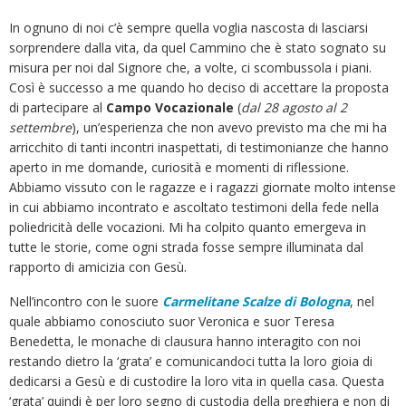
In ognuno di noi c’è sempre quella voglia nascosta di lasciarsi
sorprendere dalla vita, da quel Cammino che è stato sognato su
misura per noi dal Signore che, a volte, ci scombussola i piani.
Così è successo a me quando ho deciso di accettare la proposta
di partecipare al
Campo
Vocazionale
(
dal 28 agosto al 2
settembre
), un’esperienza che non avevo previsto ma che mi ha
arricchito di tanti incontri inaspettati, di testimonianze che hanno
aperto in me domande, curiosità e momenti di riflessione.
Abbiamo vissuto con le ragazze e i ragazzi giornate molto intense
in cui abbiamo incontrato e ascoltato testimoni della fede nella
poliedricità delle vocazioni. Mi ha colpito quanto emergeva in
tutte le storie, come ogni strada fosse sempre illuminata dal
rapporto di amicizia con Gesù.
Nell’incontro con le suore
Carmelitane Scalze di Bologna
, nel
quale abbiamo conosciuto suor Veronica e suor Teresa
Benedetta, le monache di clausura hanno interagito con noi
restando dietro la ‘grata’ e comunicandoci tutta la loro gioia di
dedicarsi a Gesù e di custodire la loro vita in quella casa. Questa
‘grata’ quindi è per loro segno di custodia della preghiera e non di