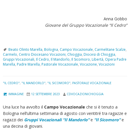
Anna Gobbo
Giovane del Gruppo Vocazionale “Il Cedro”
Beato Olinto Marella
,
Bologna
,
Campo Vocazionale
,
Carmelitane Scalze
,
Carmelo
,
Centro Diocesano Vocazioni
,
Chioggia
,
Diocesi di Chioggia
,
Gruppi Vocazionali
,
Il Cedro
,
Il Mandorlo
,
Il Sicomoro
,
Libertà
,
Opera Padre
Marella
,
Padre Marella
,
Pastorale Vocazionale
,
Vocazione
,
Vocazioni
"IL CEDRO"
,
"IL MANDORLO"
,
"IL SICOMORO"
,
PASTORALE VOCAZIONALE
IMMAGINE
12 SETTEMBRE 2023
CDVOCAZIONICHIOGGIA
Una luce ha avvolto il
Campo Vocazionale
che si è tenuto a
Bologna nell’ultima settimana di agosto con ventitré tra ragazze e
ragazzi dei
Gruppi Vocazionali “Il Mandorlo”
e
“Il Sicomoro”
e
una decina di giovani.