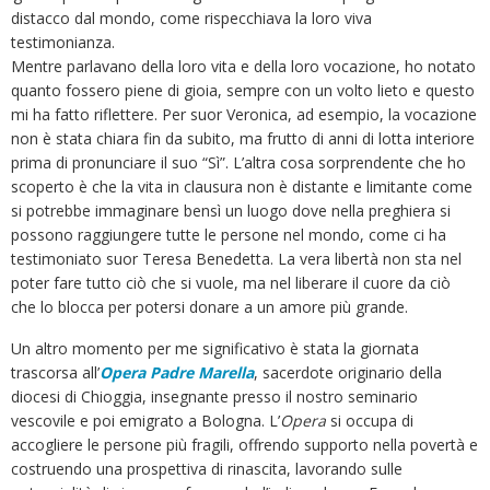
distacco dal mondo, come rispecchiava la loro viva
testimonianza.
Mentre parlavano della loro vita e della loro vocazione, ho notato
quanto fossero piene di gioia, sempre con un volto lieto e questo
mi ha fatto riflettere. Per suor Veronica, ad esempio, la vocazione
non è stata chiara fin da subito, ma frutto di anni di lotta interiore
prima di pronunciare il suo “Sì”. L’altra cosa sorprendente che ho
scoperto è che la vita in clausura non è distante e limitante come
si potrebbe immaginare bensì un luogo dove nella preghiera si
possono raggiungere tutte le persone nel mondo, come ci ha
testimoniato suor Teresa Benedetta. La vera libertà non sta nel
poter fare tutto ciò che si vuole, ma nel liberare il cuore da ciò
che lo blocca per potersi donare a un amore più grande.
Un altro momento per me significativo è stata la giornata
trascorsa all’
Opera Padre Marella
, sacerdote originario della
diocesi di Chioggia, insegnante presso il nostro seminario
vescovile e poi emigrato a Bologna. L’
Opera
si occupa di
accogliere le persone più fragili, offrendo supporto nella povertà e
costruendo una prospettiva di rinascita, lavorando sulle