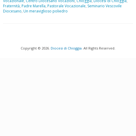
Vocazionale
,
Centro Diocesano Vocazioni
,
Chioggia
,
Diocesi di Chioggia
,
Fraternità
,
Padre Marella
,
Pastorale Vocazionale
,
Seminario Vescovile
Diocesano
,
Un meraviglioso poliedro
P
o
s
Copyright © 2026.
Diocesi di Chioggia.
All Rights Reserved.
t
N
a
v
i
g
a
t
i
o
n