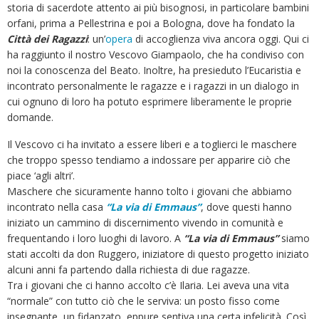
storia di sacerdote attento ai più bisognosi, in particolare bambini
orfani, prima a Pellestrina e poi a Bologna, dove ha fondato la
Città dei Ragazzi
: un’
opera
di accoglienza viva ancora oggi. Qui ci
ha raggiunto il nostro Vescovo Giampaolo, che ha condiviso con
noi la conoscenza del Beato. Inoltre, ha presieduto l’Eucaristia e
incontrato personalmente le ragazze e i ragazzi in un dialogo in
cui ognuno di loro ha potuto esprimere liberamente le proprie
domande.
Il Vescovo ci ha invitato a essere liberi e a toglierci le maschere
che troppo spesso tendiamo a indossare per apparire ciò che
piace ‘agli altri’.
Maschere che sicuramente hanno tolto i giovani che abbiamo
incontrato nella casa
“La via di Emmaus”
, dove questi hanno
iniziato un cammino di discernimento vivendo in comunità e
frequentando i loro luoghi di lavoro. A
“La via di Emmaus”
siamo
stati accolti da don Ruggero, iniziatore di questo progetto iniziato
alcuni anni fa partendo dalla richiesta di due ragazze.
Tra i giovani che ci hanno accolto c’è Ilaria. Lei aveva una vita
“normale” con tutto ciò che le serviva: un posto fisso come
insegnante, un fidanzato, eppure sentiva una certa infelicità. Così