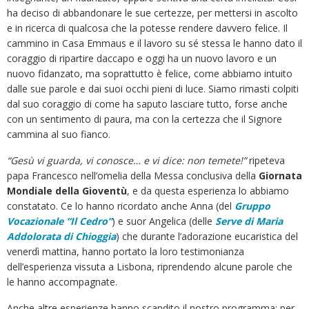
ha deciso di abbandonare le sue certezze, per mettersi in ascolto
e in ricerca di qualcosa che la potesse rendere davvero felice. Il
cammino in Casa Emmaus e il lavoro su sé stessa le hanno dato il
coraggio di ripartire daccapo e oggi ha un nuovo lavoro e un
nuovo fidanzato, ma soprattutto è felice, come abbiamo intuito
dalle sue parole e dai suoi occhi pieni di luce. Siamo rimasti colpiti
dal suo coraggio di come ha saputo lasciare tutto, forse anche
con un sentimento di paura, ma con la certezza che il Signore
cammina al suo fianco.
“Gesù vi guarda, vi conosce… e vi dice: non temete!”
ripeteva
papa Francesco nell’omelia della Messa conclusiva della
Giornata
Mondiale della Gioventù
, e da questa esperienza lo abbiamo
constatato. Ce lo hanno ricordato anche Anna (del
Gruppo
Vocazionale “Il Cedro”
) e suor Angelica (delle
Serve di Maria
Addolorata di Chioggia
) che durante l’adorazione eucaristica del
venerdì mattina, hanno portato la loro testimonianza
dell’esperienza vissuta a Lisbona, riprendendo alcune parole che
le hanno accompagnate.
Anche altre esperienze hanno scandito il nostro programma: per