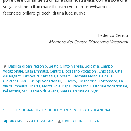
porre delle domande su di noi e sulla nostra vita, come il sole che
sorge e viene a illuminare il nostro volto improvvisamente
facendoci brillare gli occhi di una luce nuova.
Federico Cerruti
Membro del Centro Diocesano Vocazioni
Basilica di San Petronio
,
Beato Olinto Marella
,
Bologna
,
Campo
Vocazionale
,
Casa Emmaus
,
Centro Diocesano Vocazioni
,
Chioggia
,
Città
dei Ragazzi
,
Diocesi di Chioggia
,
Dossetti
,
Giornata Mondiale della
Gioventù
,
GMG
,
Gruppi Vocazionali
,
Il Cedro
,
Il Mandorlo
,
Il Sicomoro
,
La
Via di Emmaus
,
Libertà
,
Monte Sole
,
Papa Francesco
,
Pastorale Vocazionale
,
Pellestrina
,
San Lazzaro di Savena
,
Santa Caterina de' Vigri
"IL CEDRO"
,
"IL MANDORLO"
,
"IL SICOMORO"
,
PASTORALE VOCAZIONALE
IMMAGINE
4 GIUGNO 2023
CDVOCAZIONICHIOGGIA