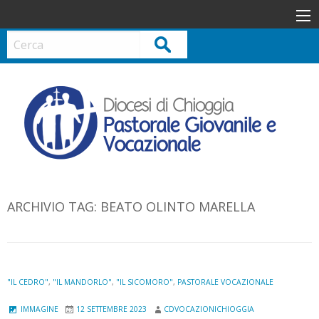
S
k
i
Cerca
p
t
o
c
o
n
t
e
n
ARCHIVIO TAG:
BEATO OLINTO MARELLA
t
"IL CEDRO"
,
"IL MANDORLO"
,
"IL SICOMORO"
,
PASTORALE VOCAZIONALE
IMMAGINE
12 SETTEMBRE 2023
CDVOCAZIONICHIOGGIA