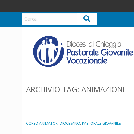
S
k
i
Cerca
p
t
o
c
o
n
t
e
n
ARCHIVIO TAG:
ANIMAZIONE
t
CORSO ANIMATORI DIOCESANO
,
PASTORALE GIOVANILE