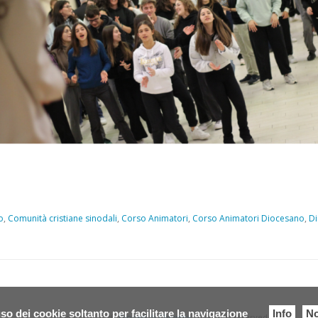
o
,
Comunità cristiane sinodali
,
Corso Animatori
,
Corso Animatori Diocesano
,
Di
so dei cookie soltanto per facilitare la navigazione
Info
No
Copyright © 2026.
Diocesi di Chioggia.
All Rights Reserved.