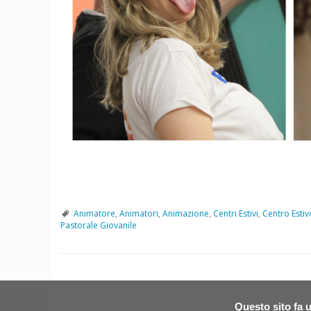
Animatore
,
Animatori
,
Animazione
,
Centri Estivi
,
Centro Estiv
Pastorale Giovanile
P
o
Questo sito fa u