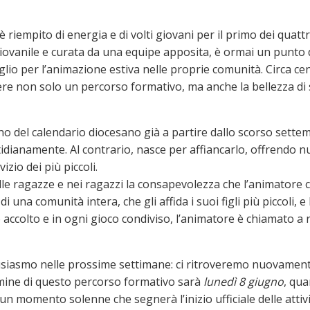
 è riempito di energia e di volti giovani per il primo dei quatt
iovanile e curata da una equipe apposita, è ormai un punto di
eglio per l’animazione estiva nelle proprie comunità. Circa c
dere non solo un percorso formativo, ma anche la bellezza di 
erno del calendario diocesano già a partire dallo scorso sette
dianamente. Al contrario, nasce per affiancarlo, offrendo nuo
izio dei più piccoli.
lle ragazze e nei ragazzi la consapevolezza che l’animatore
i una comunità intera, che gli affida i suoi figli più piccoli,
accolto e in ogni gioco condiviso, l’animatore è chiamato a r
siasmo nelle prossime settimane: ci ritroveremo nuovamente
ulmine di questo percorso formativo sarà
lunedì 8 giugno
, qua
un momento solenne che segnerà l’inizio ufficiale delle attivi