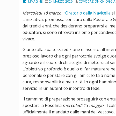
IMMAGINE
24 MARZO 2026
CDVOCAZIONICHIOGGIA
Mercoledì 18 marzo
, l’
Oratorio della Navicella
si
L’iniziativa, promossa con cura dalla Pastorale G
dai tredici anni, che desiderano prepararsi al m
educatori, si sono ritrovati insieme per condivi
vivace.
Giunto alla sua terza edizione e inserito all’int
prezioso lavoro che ogni parrocchia svolge quoti
sguardo e il cuore di chi sceglie di mettersi al serv
L’obiettivo profondo è quello di far maturare ne
personale o per stare con gli amici: lo fa a nome d
cura, responsabilità e maturità. In ogni bambino 
servizio in un autentico incontro di fede.
Il cammino di preparazione proseguirà con entu
spostarci a Rosolina
mercoledì 13
maggio
. Il c
ufficialmente il mandato dalle mani del Vescovo, 