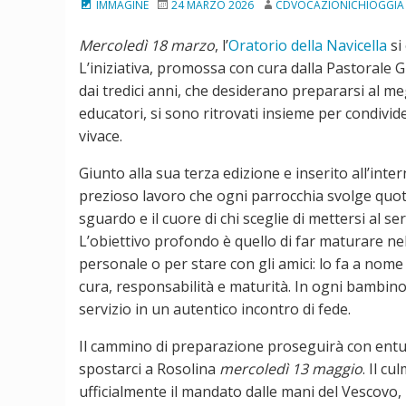
IMMAGINE
24 MARZO 2026
CDVOCAZIONICHIOGGIA
Mercoledì 18 marzo
, l’
Oratorio della Navicella
si
L’iniziativa, promossa con cura dalla Pastorale G
dai tredici anni, che desiderano prepararsi al m
educatori, si sono ritrovati insieme per condivi
vivace.
Giunto alla sua terza edizione e inserito all’int
prezioso lavoro che ogni parrocchia svolge quoti
sguardo e il cuore di chi sceglie di mettersi al serv
L’obiettivo profondo è quello di far maturare ne
personale o per stare con gli amici: lo fa a nome d
cura, responsabilità e maturità. In ogni bambino 
servizio in un autentico incontro di fede.
Il cammino di preparazione proseguirà con entu
spostarci a Rosolina
mercoledì 13
maggio
. Il c
ufficialmente il mandato dalle mani del Vescovo, 