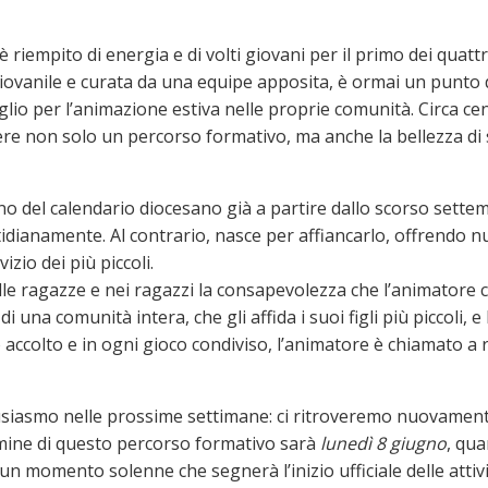
 è riempito di energia e di volti giovani per il primo dei quatt
iovanile e curata da una equipe apposita, è ormai un punto di
eglio per l’animazione estiva nelle proprie comunità. Circa c
dere non solo un percorso formativo, ma anche la bellezza di 
erno del calendario diocesano già a partire dallo scorso sette
dianamente. Al contrario, nasce per affiancarlo, offrendo nuo
izio dei più piccoli.
lle ragazze e nei ragazzi la consapevolezza che l’animatore
i una comunità intera, che gli affida i suoi figli più piccoli,
accolto e in ogni gioco condiviso, l’animatore è chiamato a r
siasmo nelle prossime settimane: ci ritroveremo nuovamente
ulmine di questo percorso formativo sarà
lunedì 8 giugno
, qua
un momento solenne che segnerà l’inizio ufficiale delle attivi