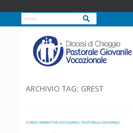
S
k
i
Cerca
p
t
o
c
o
n
t
e
n
ARCHIVIO TAG:
GREST
t
CORSO ANIMATORI DIOCESANO
,
PASTORALE GIOVANILE