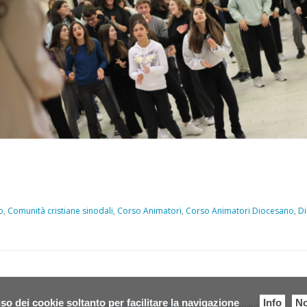
o
,
Comunità cristiane sinodali
,
Corso Animatori
,
Corso Animatori Diocesano
,
Di
so dei cookie soltanto per facilitare la navigazione
Info
No
Copyright © 2026.
Diocesi di Chioggia.
All Rights Reserved.