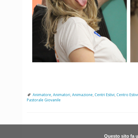
Animatore
,
Animatori
,
Animazione
,
Centri Estivi
,
Centro Estiv
Pastorale Giovanile
P
o
Questo sito fa u