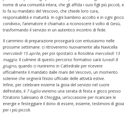
nome di una comunità intera, che gli affida i suoi figli più piccoli, e
lo fa su mandato del Vescovo, che chiede loro cura,
responsabilità e maturità. In ogni bambino accolto e in ogni gioco
condiviso, l’animatore è chiamato a riconoscere il volto di Gesù,
trasformando il servizio in un autentico incontro di fede.
Il cammino di preparazione proseguirà con entusiasmo nelle
prossime settimane: ci ritroveremo nuovamente alla Navicella
mercoledì 15 aprile
, per poi spostarci a Rosolina
mercoledì 13
maggio
. Il culmine di questo percorso formativo sarà
lunedì 8
giugno
, quando ci riuniremo in Cattedrale per ricevere
ufficialmente il mandato dalle mani del Vescovo, un momento
solenne che segnerà l’inizio ufficiale delle attività estive.
Infine, per celebrare insieme la gioia del servizio nel cuore
dell’estate, il
7 luglio
vivremo una serata di festa e gioco presso
l’Oratorio Salesiano di Chioggia, un’occasione per ricaricare le
energie e festeggiare il dono di essere, insieme, testimoni di gioia
per i più piccoli.