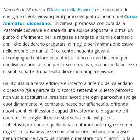
Mercoledì 18 marzo
, l’
Oratorio della Navicella
si è riempito di
energia e di volti giovani per il primo dei quattro incontri del
Corso
Animatori diocesano
. L’iniziativa, promossa con cura dalla
Pastorale Giovanile e curata da una equipe apposita, è ormai un
punto di riferimento per le ragazze e i ragazzi a partire dai tredici
anni, che desiderano prepararsi al meglio per l’animazione estiva
nelle proprie comunità. Circa centocinquanta giovani,
accompagnati dai loro educatori, si sono ritrovati insieme per
condividere non solo un percorso formativo, ma anche la bellezza
di sentirsi parte di una realtà diocesana ampia e vivace.
Giunto alla sua terza edizione e inserito all’interno del calendario
diocesano già a partire dallo scorso settembre, questo percorso
non vuole sostituirsi al prezioso lavoro che ogni parrocchia svolge
quotidianamente. Al contrario, nasce per affiancarlo, offrendo
nuovi spunti di riflessione capaci di trasformare lo sguardo e il
cuore di chi sceglie di mettersi al servizio dei più piccoli.
L’obiettivo profondo è quello di far maturare nelle ragazze e nei
ragazzi la consapevolezza che l’animatore cristiano non agisce
per un semplice svago personale o per stare con gli amici: lo fa a