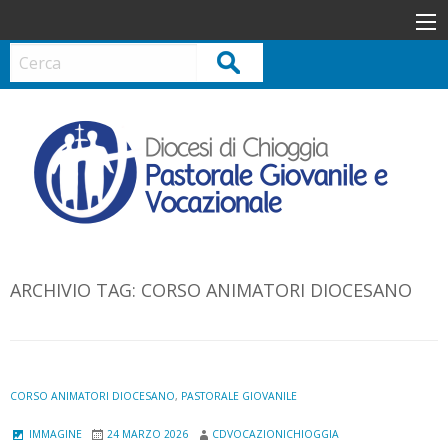
S
k
i
Cerca
p
t
o
c
o
n
t
e
n
ARCHIVIO TAG:
CORSO ANIMATORI DIOCESANO
t
CORSO ANIMATORI DIOCESANO
,
PASTORALE GIOVANILE
IMMAGINE
24 MARZO 2026
CDVOCAZIONICHIOGGIA