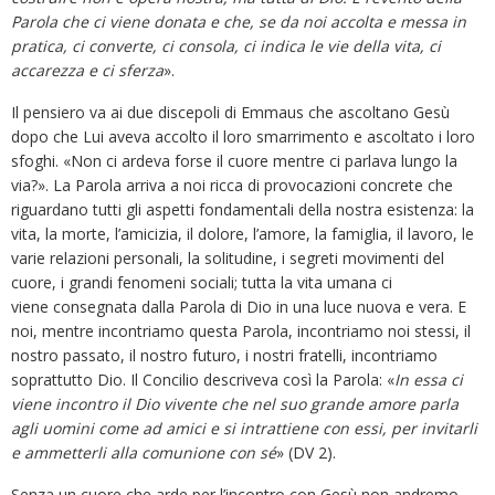
Parola che ci viene donata e che, se da noi accolta e messa in
pratica, ci converte, ci consola, ci indica le vie della vita, ci
accarezza e ci sferza
».
Il pensiero va ai due discepoli di Emmaus che ascoltano Gesù
dopo che Lui aveva accolto il loro smarrimento e ascoltato i loro
sfoghi. «Non ci ardeva forse il cuore mentre ci parlava lungo la
via?». La Parola arriva a noi ricca di provocazioni concrete che
riguardano tutti gli aspetti fondamentali della nostra esistenza: la
vita, la morte, l’amicizia, il dolore, l’amore, la famiglia, il lavoro, le
varie relazioni personali, la solitudine, i segreti movimenti del
cuore, i grandi fenomeni sociali; tutta la vita umana ci
viene consegnata dalla Parola di Dio in una luce nuova e vera. E
noi, mentre incontriamo questa Parola, incontriamo noi stessi, il
nostro passato, il nostro futuro, i nostri fratelli, incontriamo
soprattutto Dio. Il Concilio descriveva così la Parola: «
In essa ci
viene incontro il Dio vivente che nel suo grande amore parla
agli uomini come ad amici e si intrattiene con essi, per invitarli
e ammetterli alla comunione con sé
» (DV 2).
Senza un cuore che arde per l’incontro con Gesù non andremo