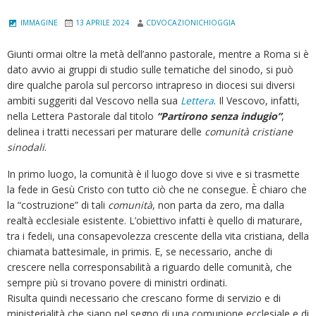
IMMAGINE
13 APRILE 2024
CDVOCAZIONICHIOGGIA
Giunti ormai oltre la metà dell’anno pastorale, mentre a Roma si è
dato avvio ai gruppi di studio sulle tematiche del sinodo, si può
dire qualche parola sul percorso intrapreso in diocesi sui diversi
ambiti suggeriti dal Vescovo nella sua
Lettera
. Il Vescovo, infatti,
nella Lettera Pastorale dal titolo
“Partirono senza indugio”
,
delinea i tratti necessari per maturare delle
comunità cristiane
sinodali
.
In primo luogo, la comunità è il luogo dove si vive e si trasmette
la fede in Gesù Cristo con tutto ciò che ne consegue. È chiaro che
la “costruzione” di tali
comunità
, non parta da zero, ma dalla
realtà ecclesiale esistente. L’obiettivo infatti è quello di maturare,
tra i fedeli, una consapevolezza crescente della vita cristiana, della
chiamata battesimale, in primis. E, se necessario, anche di
crescere nella corresponsabilità a riguardo delle comunità, che
sempre più si trovano povere di ministri ordinati.
Risulta quindi necessario che crescano forme di servizio e di
ministerialità che siano nel segno di una comunione ecclesiale e di