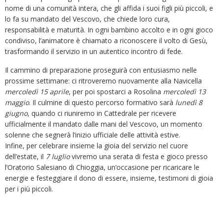
nome di una comunità intera, che gli affida i suoi figli più piccoli, e
lo fa su mandato del Vescovo, che chiede loro cura,
responsabilità e maturità. In ogni bambino accolto e in ogni gioco
condiviso, l’animatore è chiamato a riconoscere il volto di Gesù,
trasformando il servizio in un autentico incontro di fede.
Il cammino di preparazione proseguirà con entusiasmo nelle
prossime settimane: ci ritroveremo nuovamente alla Navicella
mercoledì 15 aprile
, per poi spostarci a Rosolina
mercoledì 13
maggio
. Il culmine di questo percorso formativo sarà
lunedì 8
giugno
, quando ci riuniremo in Cattedrale per ricevere
ufficialmente il mandato dalle mani del Vescovo, un momento
solenne che segnerà l’inizio ufficiale delle attività estive.
Infine, per celebrare insieme la gioia del servizio nel cuore
dell’estate, il
7 luglio
vivremo una serata di festa e gioco presso
l’Oratorio Salesiano di Chioggia, un’occasione per ricaricare le
energie e festeggiare il dono di essere, insieme, testimoni di gioia
per i più piccoli.