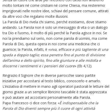
molto lontani né come cristiani né come Chiesa, ma resteremo
imprigionati nelle nostre idee, schiavi del pensare comune, attirati
da altre voci che regalano molte illusioni.
La Parola di Dio rivela chi siamo, perché esistiamo, dove stiamo
andando. La Parola non è solo un messaggio di vita o un dialogo
tra Dio e l’uomo, è molto di più perché la Parola agisce in noi. Se
noi la prendiamo sul serio, non come parola di uomini, ma come
Parola di Dio, questa opera in noi come una medicina che ci
guarisce; la Parola, infatti, è «
viva, efficace e più tagliente di una
spada a doppio taglio; essa penetra fino al punto di divisione
dell’anima e dello spirito, fino alle giunture e alle midolla e
discerne i sentimenti e i pensieri del cuore
» (Eb 4,12).
Ringrazio il Signore che in diverse parrocchie siano partite
iniziative per accostarsi al testo biblico, conoscerlo e amarlo.
L’iniziativa di mettere in mano agli operatori pastorali le letture del
giorno grazie a un semplice libricino tascabile è stata apprezzata
e può aiutare ad accostarsi personalmente alla Parola.
Papa Francesco ci dice con forza: «
È indispensabile che la
Parola di Dio diventi sempre più il cuore di ogni attività