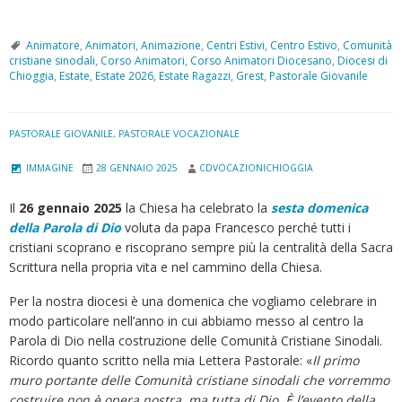
Animatore
,
Animatori
,
Animazione
,
Centri Estivi
,
Centro Estivo
,
Comunità
cristiane sinodali
,
Corso Animatori
,
Corso Animatori Diocesano
,
Diocesi di
Chioggia
,
Estate
,
Estate 2026
,
Estate Ragazzi
,
Grest
,
Pastorale Giovanile
PASTORALE GIOVANILE
,
PASTORALE VOCAZIONALE
IMMAGINE
28 GENNAIO 2025
CDVOCAZIONICHIOGGIA
Il
26 gennaio 2025
la Chiesa ha celebrato la
sesta domenica
della Parola di Dio
voluta da papa Francesco perché tutti i
cristiani scoprano e riscoprano sempre più la centralità della Sacra
Scrittura nella propria vita e nel cammino della Chiesa.
Per la nostra diocesi è una domenica che vogliamo celebrare in
modo particolare nell’anno in cui abbiamo messo al centro la
Parola di Dio nella costruzione delle Comunità Cristiane Sinodali.
Ricordo quanto scritto nella mia Lettera Pastorale: «
Il primo
muro portante delle Comunità cristiane sinodali che vorremmo
costruire non è opera nostra, ma tutta di Dio. È l’evento della