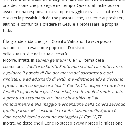
una dedizione che prosegue nel tempo. Questo affinché possa
avvenire una responsabilità sempre maggiore tra i laici battezzati
e si crei la possibilità di équipe pastorali che, assieme ai presbiteri,
aiutino le comunità a credere in Gesù e a professare la propria
fede.
È la grande sfida che già il Concilio Vaticano II aveva posto
parlando di chiesa come popolo di Dio visto
nella sua unità e nella sua diversità.
Ricorre, infatti, in
Lumen gentium
10 e 12 il tema della
comunione: “
Inoltre lo Spirito Santo non si limita a santificare e
a guidare il popolo di Dio per mezzo dei sacramenti e dei
ministeri, e ad adornarlo di virtù, ma «distribuendo a ciascuno
i propri doni come piace a lui» (1 Cor 12,11), dispensa pure tra i
fedeli di ogni ordine grazie speciali, con le quali li rende adatti
e pronti ad assumersi vari incarichi e uffici utili al
rinnovamento e alla maggiore espansione della Chiesa secondo
quelle parole: «A ciascuno la manifestazione dello Spirito è
data perché torni a comune vantaggio» (1 Cor 12,7)
”.
Inoltre, va detto che il Concilio stesso aveva ripreso la riflessione