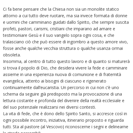
Ci fa bene pensare che la Chiesa non sia un monolite statico
attorno a cui tutto deve ruotare, ma sia invece formata di donne
e uomini che camminano guidati dallo Spirito, che sempre suscita
profeti, pastori, carismi, cristiani che imparano ad amare e
testimoniare Gesù e il suo vangelo sopra ogni cosa, e che
tralasciano ciò che può essere di ingombro a questo amore vivo,
fosse anche qualche vecchia struttura o qualche usanza ormai
obsoleta.
Insomma, al centro di tutto questo lavoro e di quanto si maturerà
si trova il popolo di Dio, che desidera vivere la fede e camminare
assieme in una esperienza nuova di comunione e di fraternità
evangelica, attento ai bisogni di ciascuno e rigenerato
continuamente dall’eucaristia. Un percorso in cui non c’è uno
schema da seguire già predisposto ma la provocazione di una
lettura costante e profonda del divenire della realtà ecclesiale e
del suo potenziale realizzarsi nei diversi contesti.
La vita di fede, che è dono dello Spirito Santo, si accresce così in
ogni possibile incontro, iniziativa, itinerario proposto e riguarda
tutti. Sta al pastore (al Vescovo) riconoscerne i segni e delinearne