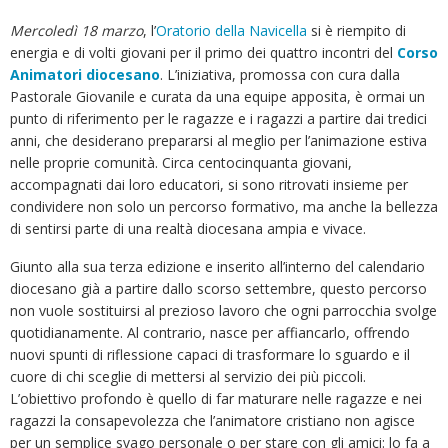
Mercoledì 18 marzo
, l’
Oratorio della Navicella
si è riempito di
energia e di volti giovani per il primo dei quattro incontri del
Corso
Animatori diocesano
. L’iniziativa, promossa con cura dalla
Pastorale Giovanile e curata da una equipe apposita, è ormai un
punto di riferimento per le ragazze e i ragazzi a partire dai tredici
anni, che desiderano prepararsi al meglio per l’animazione estiva
nelle proprie comunità. Circa centocinquanta giovani,
accompagnati dai loro educatori, si sono ritrovati insieme per
condividere non solo un percorso formativo, ma anche la bellezza
di sentirsi parte di una realtà diocesana ampia e vivace.
Giunto alla sua terza edizione e inserito all’interno del calendario
diocesano già a partire dallo scorso settembre, questo percorso
non vuole sostituirsi al prezioso lavoro che ogni parrocchia svolge
quotidianamente. Al contrario, nasce per affiancarlo, offrendo
nuovi spunti di riflessione capaci di trasformare lo sguardo e il
cuore di chi sceglie di mettersi al servizio dei più piccoli.
L’obiettivo profondo è quello di far maturare nelle ragazze e nei
ragazzi la consapevolezza che l’animatore cristiano non agisce
per un semplice svago personale o per stare con gli amici: lo fa a