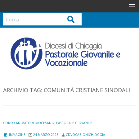
S
k
i
Cerca
p
t
o
c
o
n
t
e
n
ARCHIVIO TAG:
COMUNITÀ CRISTIANE SINODALI
t
CORSO ANIMATORI DIOCESANO
,
PASTORALE GIOVANILE
IMMAGINE
24 MARZO 2026
CDVOCAZIONICHIOGGIA