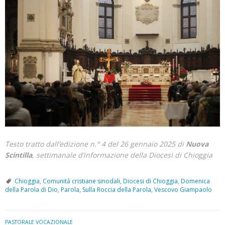
Testo tratto dall’edizione n.° 4 del 26 gennaio 2025 di
Nuova
Scintilla
, settimanale d’informazione della
Diocesi di Chioggia
Chioggia
,
Comunità cristiane sinodali
,
Diocesi di Chioggia
,
Domenica
della Parola di Dio
,
Parola
,
Sulla Roccia della Parola
,
Vescovo Giampaolo
PASTORALE VOCAZIONALE