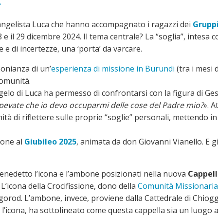
A
evangelista Luca che hanno accompagnato i ragazzi dei
Gruppi
28 e il 29 dicembre 2024. Il tema centrale? La “soglia”, intesa
e di incertezze, una ‘porta’ da varcare.
monianza di un’
esperienza di missione in Burundi
(tra i mesi 
comunità.
elo di Luca ha permesso di confrontarsi con la figura di Ge
evate che io devo occuparmi delle cose del Padre mio?
». A
tà di riflettere sulle proprie “soglie” personali, mettendo 
ione al
Giubileo 2025
, animata da don Giovanni Vianello. E 
enedetto l’icona e l’ambone posizionati nella nuova
Cappell
L’icona della Crocifissione, dono della
Comunità Missionaria 
vgorod. L’ambone, invece, proviene dalla Cattedrale di Chiogg
re l’icona, ha sottolineato come questa cappella sia un luogo 