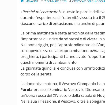
IMMAGINE
7 GENNAIO 2025
CDVOCAZIONICHIOGGI
«
Perché mi cercavate?
»: queste le parole dell’
durante l’esperienza di fraternità vissuta tra il 
ciascuno, carico di entusiasmo ma anche di paure 
La prima mattinata è stata arricchita dalla testi
l’importanza di uscire da sé stessi e di vivere in 
Nel pomeriggio, poi, l’approfondimento del Vang
consapevolezza della propria missione: «
Non sap
preghiera, i partecipanti hanno avuto l’opportuni
questi momenti di cambiamento.
La giornata quindi si è conclusa con un’introduz
corso della serata.
La domenica mattina, il Vescovo Giampaolo ha b
Parola
presso il Seminario Vescovile Diocesano. 
un’icona russa del XIV secolo della scuola di No
Nella sua riflessione, il Vescovo, oltre a spiega