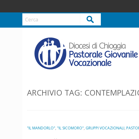
S
k
i
Cerca
p
t
o
c
o
n
t
e
n
ARCHIVIO TAG:
CONTEMPLAZI
t
"IL MANDORLO"
,
"IL SICOMORO"
,
GRUPPI VOCAZIONALI
,
PASTO