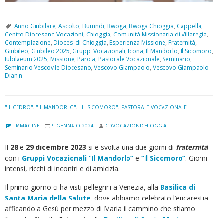
Anno Giubilare
,
Ascolto
,
Burundi
,
Bwoga
,
Bwoga Chioggia
,
Cappella
,
Centro Diocesano Vocazioni
,
Chioggia
,
Comunità Missionaria di Villaregia
,
Contemplazione
,
Diocesi di Chioggia
,
Esperienza Missione
,
Fraternità
,
Giubileo
,
Giubileo 2025
,
Gruppi Vocazionali
,
Icona
,
Il Mandorlo
,
Il Sicomoro
,
Iubilaeum 2025
,
Missione
,
Parola
,
Pastorale Vocazionale
,
Seminario
,
Seminario Vescovile Diocesano
,
Vescovo Giampaolo
,
Vescovo Giampaolo
Dianin
"IL CEDRO"
,
"IL MANDORLO"
,
"IL SICOMORO"
,
PASTORALE VOCAZIONALE
IMMAGINE
9 GENNAIO 2024
CDVOCAZIONICHIOGGIA
Il
28
e
29 dicembre 2023
si è svolta una due giorni di
fraternità
con i
Gruppi Vocazionali “Il
Mandorlo”
e
“Il Sicomoro”
. Giorni
intensi, ricchi di incontri e di amicizia.
Il primo giorno ci ha visti pellegrini a Venezia, alla
Basilica di
Santa Maria della Salute
, dove abbiamo celebrato l’eucarestia
affidando a Gesù per mezzo di Maria il cammino che stiamo