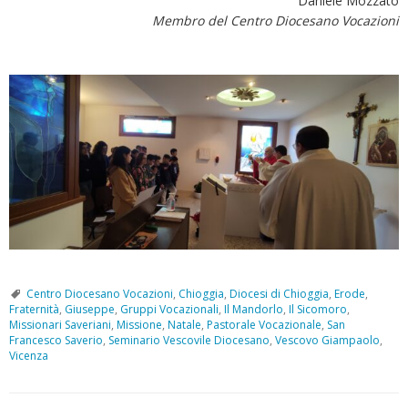
Daniele Mozzato
Membro del Centro Diocesano Vocazioni
Centro Diocesano Vocazioni
,
Chioggia
,
Diocesi di Chioggia
,
Erode
,
Fraternità
,
Giuseppe
,
Gruppi Vocazionali
,
Il Mandorlo
,
Il Sicomoro
,
Missionari Saveriani
,
Missione
,
Natale
,
Pastorale Vocazionale
,
San
Francesco Saverio
,
Seminario Vescovile Diocesano
,
Vescovo Giampaolo
,
Vicenza