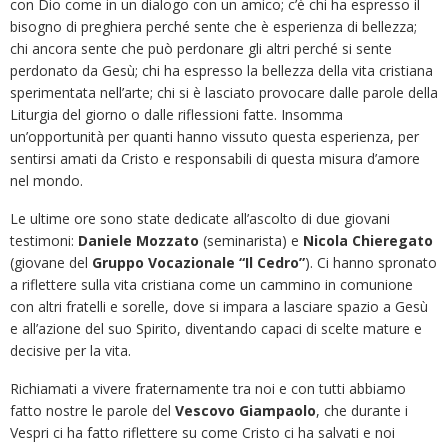
con Dio come in un dialogo con un amico; c’è chi ha espresso il
bisogno di preghiera perché sente che è esperienza di bellezza;
chi ancora sente che può perdonare gli altri perché si sente
perdonato da Gesù; chi ha espresso la bellezza della vita cristiana
sperimentata nell’arte; chi si è lasciato provocare dalle parole della
Liturgia del giorno o dalle riflessioni fatte. Insomma
un’opportunità per quanti hanno vissuto questa esperienza, per
sentirsi amati da Cristo e responsabili di questa misura d’amore
nel mondo.
Le ultime ore sono state dedicate all’ascolto di due giovani
testimoni:
Daniele Mozzato
(seminarista) e
Nicola Chieregato
(giovane del
Gruppo Vocazionale “Il Cedro”
). Ci hanno spronato
a riflettere sulla vita cristiana come un cammino in comunione
con altri fratelli e sorelle, dove si impara a lasciare spazio a Gesù
e all’azione del suo Spirito, diventando capaci di scelte mature e
decisive per la vita.
Richiamati a vivere fraternamente tra noi e con tutti abbiamo
fatto nostre le parole del
Vescovo
Giampaolo
, che durante i
Vespri ci ha fatto riflettere su come Cristo ci ha salvati e noi