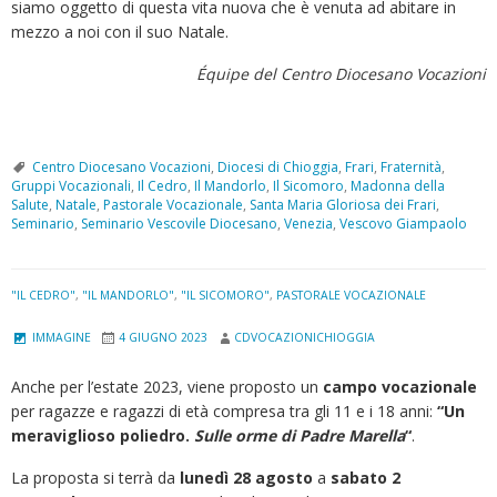
siamo oggetto di questa vita nuova che è venuta ad abitare in
mezzo a noi con il suo Natale.
Équipe del Centro Diocesano Vocazioni
Centro Diocesano Vocazioni
,
Diocesi di Chioggia
,
Frari
,
Fraternità
,
Gruppi Vocazionali
,
Il Cedro
,
Il Mandorlo
,
Il Sicomoro
,
Madonna della
Salute
,
Natale
,
Pastorale Vocazionale
,
Santa Maria Gloriosa dei Frari
,
Seminario
,
Seminario Vescovile Diocesano
,
Venezia
,
Vescovo Giampaolo
"IL CEDRO"
,
"IL MANDORLO"
,
"IL SICOMORO"
,
PASTORALE VOCAZIONALE
IMMAGINE
4 GIUGNO 2023
CDVOCAZIONICHIOGGIA
Anche per l’estate 2023, viene proposto un
campo vocazionale
per ragazze e ragazzi di età compresa tra gli 11 e i 18 anni:
“Un
meraviglioso poliedro.
Sulle orme di Padre Marella
“
.
La proposta si terrà da
lunedì 28 agosto
a
sabato 2