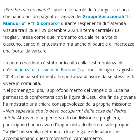
«
Perché mi cercavate?
»: queste le parole dell’evangelista Luca
che hanno accompagnato i ragazzi dei
Gruppi Vocazionali “Il
Mandorlo”
e
“Il Sicomoro”
durante l’esperienza di fraternità
vissuta tra il 28 e il 29 dicembre 2024. Il tema centrale? La
“soglia”, intesa come quel momento cruciale nella vita di
ciascuno, carico di entusiasmo ma anche di paure e di incertezze,
una ‘porta’ da varcare.
La prima mattinata è stata arricchita dalla testimonianza di
un’
esperienza di missione in Burundi
(tra i mesi di luglio e agosto
2024), che ha sottolineato l’importanza di uscire da sé stessi e di
vivere in comunità.
Nel pomeriggio, poi, l’approfondimento del Vangelo di Luca ha
permesso di confrontarsi con la figura di Gesù, che fin da giovane
ha mostrato una chiara consapevolezza della propria missione:
«
Non sapevate che io devo occuparmi delle cose del Padre
mio?
». Attraverso un percorso di condivisione e preghiera, i
partecipanti hanno avuto l’opportunità di riflettere sulle proprie
“soglie” personali, mettendo in luce le gioie e le paure che
accompagnano questi momenti di cambiamento.