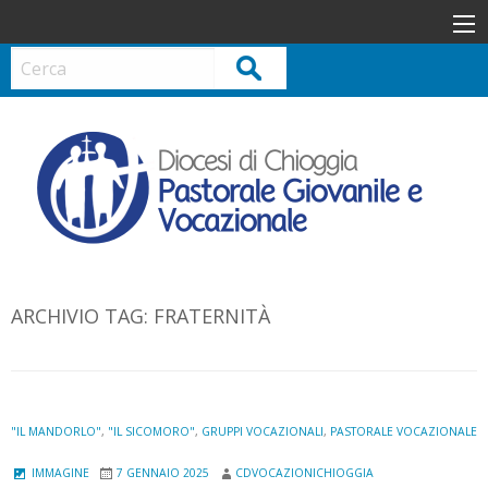
S
k
i
Cerca
p
t
o
c
o
n
t
e
n
ARCHIVIO TAG:
FRATERNITÀ
t
"IL MANDORLO"
,
"IL SICOMORO"
,
GRUPPI VOCAZIONALI
,
PASTORALE VOCAZIONALE
IMMAGINE
7 GENNAIO 2025
CDVOCAZIONICHIOGGIA