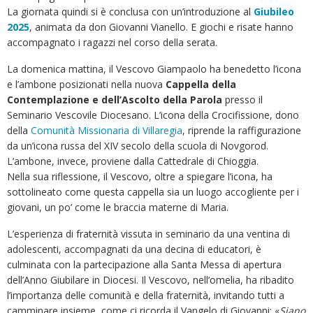
La giornata quindi si è conclusa con un’introduzione al
Giubileo
2025
, animata da don Giovanni Vianello. E giochi e risate hanno
accompagnato i ragazzi nel corso della serata.
La domenica mattina, il Vescovo Giampaolo ha benedetto l’icona
e l’ambone posizionati nella nuova
Cappella della
Contemplazione e dell’Ascolto della Parola
presso il
Seminario Vescovile Diocesano. L’icona della Crocifissione, dono
della
Comunità Missionaria di Villaregia
, riprende la raffigurazione
da un’icona russa del XIV secolo della scuola di Novgorod.
L’ambone, invece, proviene dalla Cattedrale di Chioggia.
Nella sua riflessione, il Vescovo, oltre a spiegare l’icona, ha
sottolineato come questa cappella sia un luogo accogliente per i
giovani, un po’ come le braccia materne di Maria.
L’esperienza di fraternità vissuta in seminario da una ventina di
adolescenti, accompagnati da una decina di educatori, è
culminata con la partecipazione alla Santa Messa di apertura
dell’Anno Giubilare in Diocesi. Il Vescovo, nell’omelia, ha ribadito
l’importanza delle comunità e della fraternità, invitando tutti a
camminare insieme, come ci ricorda il Vangelo di Giovanni: «
Siano