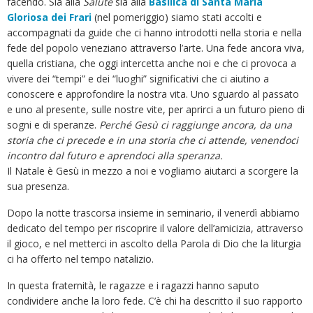
facendo. Sia alla
Salute
sia alla
Basilica di Santa Maria
Gloriosa dei Frari
(nel pomeriggio) siamo stati accolti e
accompagnati da guide che ci hanno introdotti nella storia e nella
fede del popolo veneziano attraverso l’arte. Una fede ancora viva,
quella cristiana, che oggi intercetta anche noi e che ci provoca a
vivere dei “tempi” e dei “luoghi” significativi che ci aiutino a
conoscere e approfondire la nostra vita. Uno sguardo al passato
e uno al presente, sulle nostre vite, per aprirci a un futuro pieno di
sogni e di speranze.
Perché Gesù ci raggiunge ancora, da una
storia che ci precede e in una storia che ci attende, venendoci
incontro dal futuro e aprendoci alla speranza.
Il Natale è Gesù in mezzo a noi e vogliamo aiutarci a scorgere la
sua presenza.
Dopo la notte trascorsa insieme in seminario, il venerdì abbiamo
dedicato del tempo per riscoprire il valore dell’amicizia, attraverso
il gioco, e nel metterci in ascolto della Parola di Dio che la liturgia
ci ha offerto nel tempo natalizio.
In questa fraternità, le ragazze e i ragazzi hanno saputo
condividere anche la loro fede. C’è chi ha descritto il suo rapporto