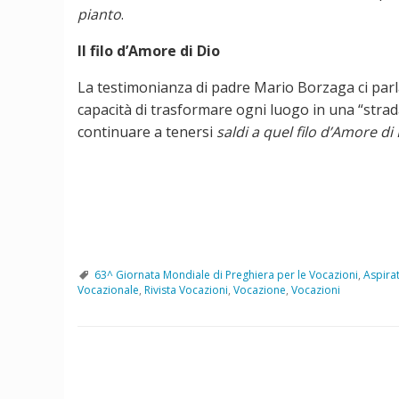
pianto
.
Il filo d’Amore di Dio
La testimonianza di padre Mario Borzaga ci parla, 
capacità di trasformare ogni luogo in una “strad
continuare a tenersi
saldi a quel filo d’Amore di
63^ Giornata Mondiale di Preghiera per le Vocazioni
,
Aspirat
Vocazionale
,
Rivista Vocazioni
,
Vocazione
,
Vocazioni
P
o