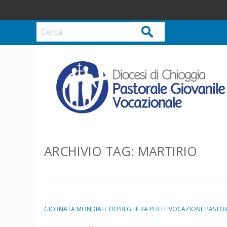
S
k
i
Cerca
p
t
o
c
o
n
t
e
n
ARCHIVIO TAG:
MARTIRIO
t
GIORNATA MONDIALE DI PREGHIERA PER LE VOCAZIONI
,
PASTO