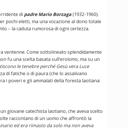
orridente di
padre Mario Borzaga
(1932-1960).
er pochi eletti, ma una vocazione al dono totale
ento – la caduta rumorosa di ogni certezza.
ncora ventenne. Come sottolineato splendidamente
 non fu una scelta basata sull’eroismo, ma su un
atiscono le tenebre perché Gesù vera Luce
za di fatiche o di paura (che lo assalivano
 i poveri e gli ammalati della foresta laotiana:
a un giovane catechista laotiano, che aveva scelto
ccolte raccontano di un uomo che affrontò la
minario ed era rimasto da solo ma non aveva