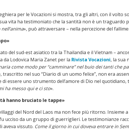
hiera per le Vocazioni si mostra, tra gli altri, con il volto s
 sua vita ha testimoniato che la santità non è un traguardo p
o nell’anima
», può attraversare – nella percezione del fallim
empo»
tato del sud-est asiatico tra la Thailandia e il Vietnam – a
a da Lodovica Maria Zanet per la
Rivista Vocazioni
, la sua
onaria come modo per “camminare” nel buio dei tanti che p
, trascritto nel suo “Diario di un uomo felice”, non era assen
i essere uno strumento dell’amore di Dio nel quotidiano, tra
mi ha messo qui e ci sto
».
tità hanno bruciato le tappe»
 villaggi del Nord del Laos ma non fece più ritorno. Insieme 
, fu ucciso da un gruppo di guerriglieri. Le testimonianze ra
li aveva vissuto.
Come il giorno in cui doveva entrare in Se