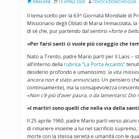
IMMAGINE
15 APRILE 2026
CDVOCAZIONICHIOGGIA
Il tema scelto per la 63^
Giornata Mondiale di Preg
Missionario degli Oblati di Maria Immacolata, la
di sé che, pur partendo dal sentirsi «
forte e bell
«Per farsi santi ci vuole più coraggio che t
Nato a Trento, padre Mario partì per il Laos – s
all’interno della
rubrica “La Porta Accanto”
tenut
desiderio profondo e umanissimo:
la vita missi
ancora non è stato annunciato
. Un pensiero che
continuamente), ma la consapevolezza crescente d
«
Non c’è più d’aver paura, o da lamentarsi: Dio 
«I martiri sono quelli che nella via della san
Il 25 aprile 1960, padre Mario partì verso alcuni
di rimanere insieme a lui nel sacrificio supremo
morte con la stessa serietà e umanità con le qua