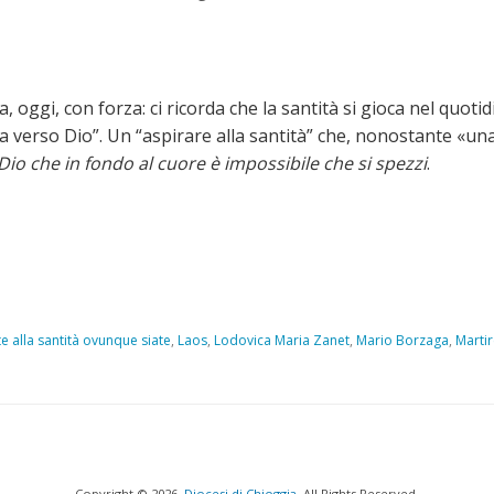
oggi, con forza: ci ricorda che la santità si gioca nel quotid
a verso Dio”. Un “aspirare alla santità” che, nonostante «un
 Dio che in fondo al cuore è impossibile che si spezzi
.
e alla santità ovunque siate
,
Laos
,
Lodovica Maria Zanet
,
Mario Borzaga
,
Marti
Copyright © 2026.
Diocesi di Chioggia.
All Rights Reserved.