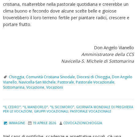
cristiana, risalterebbe nella pastorale quotidiana e creerebbe un
clima buono e fecondo dove alcune scelte belle e gioiose
troverebbero il loro terreno fertile per piantare radici, crescere e
portare frutto.
Don Angelo Vianello
Amministratore della CCS
Navicella-S. Michele di Sottomarina
Chioggia
,
Comunità Cristiana Sinodale
,
Diocesi di Chioggia
,
Don Angelo
Vianello
,
Navicella-San Michele
,
Pastorale
,
Pastorale Vocazionale
,
Sottomarina
,
Vocazione
,
Vocazioni
"IL CEDRO"
,
"IL MANDORLO"
,
"IL SICOMORO"
,
GIORNATA MONDIALE DI PREGHIERA
PER LE VOCAZIONI
,
GRUPPI VOCAZIONALI
,
PASTORALE VOCAZIONALE
IMMAGINE
19 APRILE 2026
CDVOCAZIONICHIOGGIA
Nel caos di notifiche, scadenze e aspettative sociali, c’è una