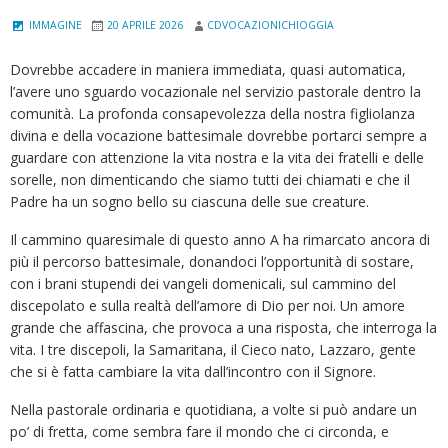
IMMAGINE
20 APRILE 2026
CDVOCAZIONICHIOGGIA
Dovrebbe accadere in maniera immediata, quasi automatica,
l’avere uno sguardo vocazionale nel servizio pastorale dentro la
comunità. La profonda consapevolezza della nostra figliolanza
divina e della vocazione battesimale dovrebbe portarci sempre a
guardare con attenzione la vita nostra e la vita dei fratelli e delle
sorelle, non dimenticando che siamo tutti dei chiamati e che il
Padre ha un sogno bello su ciascuna delle sue creature.
Il cammino quaresimale di questo anno A ha rimarcato ancora di
più il percorso battesimale, donandoci l’opportunità di sostare,
con i brani stupendi dei vangeli domenicali, sul cammino del
discepolato e sulla realtà dell’amore di Dio per noi. Un amore
grande che affascina, che provoca a una risposta, che interroga la
vita. I tre discepoli, la Samaritana, il Cieco nato, Lazzaro, gente
che si è fatta cambiare la vita dall’incontro con il Signore.
Nella pastorale ordinaria e quotidiana, a volte si può andare un
po’ di fretta, come sembra fare il mondo che ci circonda, e