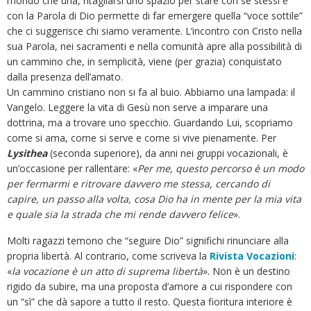
mondo che urla, ritagliarsi uno spazio per stare con sé stessi e
con la Parola di Dio permette di far emergere quella “voce sottile”
che ci suggerisce chi siamo veramente. L’incontro con Cristo nella
sua Parola, nei sacramenti e nella comunità apre alla possibilità di
un cammino che, in semplicità, viene (per grazia) conquistato
dalla presenza dell’amato.
Un cammino cristiano non si fa al buio. Abbiamo una lampada: il
Vangelo. Leggere la vita di Gesù non serve a imparare una
dottrina, ma a trovare uno specchio. Guardando Lui, scopriamo
come si ama, come si serve e come si vive pienamente. Per
Lysithea
(seconda superiore), da anni nei gruppi vocazionali, è
un’occasione per rallentare: «
Per me, questo percorso è un modo
per fermarmi e ritrovare davvero me stessa, cercando di
capire, un passo alla volta, cosa Dio ha in mente per la mia vita
e quale sia la strada che mi rende davvero felice
».
Molti ragazzi temono che “seguire Dio” significhi rinunciare alla
propria libertà. Al contrario, come scriveva la
Rivista Vocazioni
:
«
la vocazione è un atto di suprema libertà
». Non è un destino
rigido da subire, ma una proposta d’amore a cui rispondere con
un “sì” che dà sapore a tutto il resto. Questa fioritura interiore è