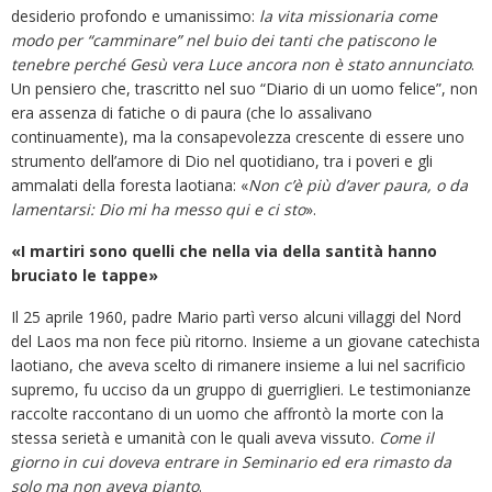
desiderio profondo e umanissimo:
la vita missionaria come
modo per “camminare” nel buio dei tanti che patiscono le
tenebre perché Gesù vera Luce ancora non è stato annunciato
.
Un pensiero che, trascritto nel suo “Diario di un uomo felice”, non
era assenza di fatiche o di paura (che lo assalivano
continuamente), ma la consapevolezza crescente di essere uno
strumento dell’amore di Dio nel quotidiano, tra i poveri e gli
ammalati della foresta laotiana: «
Non c’è più d’aver paura, o da
lamentarsi: Dio mi ha messo qui e ci sto
».
«I martiri sono quelli che nella via della santità hanno
bruciato le tappe»
Il 25 aprile 1960, padre Mario partì verso alcuni villaggi del Nord
del Laos ma non fece più ritorno. Insieme a un giovane catechista
laotiano, che aveva scelto di rimanere insieme a lui nel sacrificio
supremo, fu ucciso da un gruppo di guerriglieri. Le testimonianze
raccolte raccontano di un uomo che affrontò la morte con la
stessa serietà e umanità con le quali aveva vissuto.
Come il
giorno in cui doveva entrare in Seminario ed era rimasto da
solo ma non aveva pianto
.