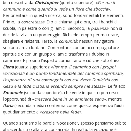
ben descritta da
Christopher
(quarta superiore): «
Per me il
cammino è come quando si vede un fiore che sboccia
».
Per orientarsi in questa ricerca, sono fondamentali tre elementi.
Primo, la
concretezza
: Dio ci chiama qui e ora, tra i banchi di
scuola, in palestra o con gli amici. Secondo, la
pazienza
: non si
decide la vita in un pomeriggio. Richiede tempo per maturare,
sbagliare e rialzarsi. Terzo, la
comunità
: nessun navigatore
solitario arriva lontano. Confrontarsi con un accompagnatore
spirituale e con un gruppo di amici trasforma il dubbio in
cammino. E proprio l’aspetto comunitario è ciò che sottolinea
Elena
(quarta superiore): «
Per me, il cammino con i gruppi
vocazionali è un punto fondamentale del cammino spirituale,
l’esperienza di una compagnia con cui vivere l’amicizia con
Gesù e la fede cristiana essendo sempre me stessa
». Le fa eco
Emanuele
(seconda superiore), che vede in questo percorso
l’opportunità di «
crescere bene in un ambiente sano
», mentre
Ilaria
(seconda media) conferma come questa esperienza l’aiuti
quotidianamente a «
crescere nella fede
».
Quando sentiamo la parola “vocazione”, spesso pensiamo subito
al sacerdozio o alla vita consacrata. In realtà, la vocazione è