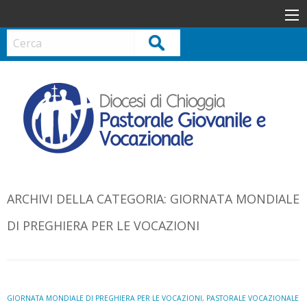
S
k
i
Cerca
p
t
o
c
o
n
t
e
n
ARCHIVI DELLA CATEGORIA:
GIORNATA MONDIALE
t
DI PREGHIERA PER LE VOCAZIONI
GIORNATA MONDIALE DI PREGHIERA PER LE VOCAZIONI
,
PASTORALE VOCAZIONALE