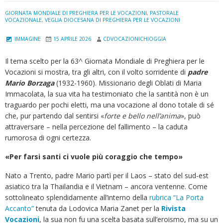
GIORNATA MONDIALE DI PREGHIERA PER LE VOCAZIONI
,
PASTORALE
VOCAZIONALE
,
VEGLIA DIOCESANA DI PREGHIERA PER LE VOCAZIONI
IMMAGINE
15 APRILE 2026
CDVOCAZIONICHIOGGIA
Il tema scelto per la 63^
Giornata Mondiale di Preghiera per le
Vocazioni si mostra, tra gli altri, con il volto sorridente di
padre
Mario Borzaga
(1932-1960). Missionario degli Oblati di Maria
Immacolata, la sua vita ha testimoniato che la santità non è un
traguardo per pochi eletti, ma una vocazione al dono totale di sé
che, pur partendo dal sentirsi «
forte e bello nell’anima
», può
attraversare – nella percezione del fallimento – la caduta
rumorosa di ogni certezza.
«Per farsi santi ci vuole più coraggio che tempo»
Nato a Trento, padre Mario partì per il Laos – stato del sud-est
asiatico tra la Thailandia e il Vietnam – ancora ventenne. Come
sottolineato splendidamente all’interno della
rubrica “La Porta
Accanto”
tenuta da Lodovica Maria Zanet per la
Rivista
Vocazioni
, la sua non fu una scelta basata sull’eroismo, ma su un