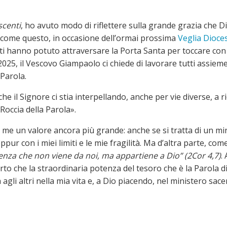
scenti
, ho avuto modo di riflettere sulla grande grazia che Di
e come questo, in occasione dell’ormai prossima
Veglia Dioces
enti hanno potuto attraversare la Porta Santa per toccare con
2025, il Vescovo Giampaolo ci chiede di lavorare tutti assieme
Parola.
 il Signore ci stia interpellando, anche per vie diverse, a ri
Roccia della Parola».
me un valore ancora più grande: anche se si tratta di un mini
eppur con i miei limiti e le mie fragilità. Ma d’altra parte, 
otenza che non viene da noi, ma
appartiene a Dio” (2Cor 4,7)
.
o che la straordinaria potenza del tesoro che è la Parola di 
gli altri nella mia vita e, a Dio piacendo, nel ministero sace