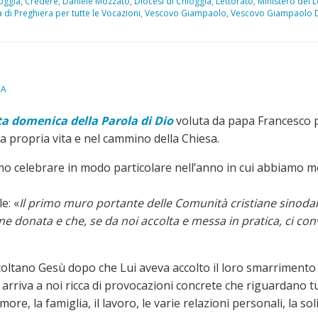
oggia
,
Credere
,
Daniele Mozzato
,
Diocesi di Chioggia
,
Lettorato
,
Ministero del L
 di Preghiera per tutte le Vocazioni
,
Vescovo Giampaolo
,
Vescovo Giampaolo D
IA
ta domenica della Parola di Dio
voluta da papa Francesco pe
la propria vita e nel cammino della Chiesa.
o celebrare in modo particolare nell’anno in cui abbiamo me
e: «
Il primo muro portante delle Comunità cristiane sinoda
ne donata e che, se da noi accolta e messa in pratica, ci conver
oltano Gesù dopo che Lui aveva accolto il loro smarrimento e 
 arriva a noi ricca di provocazioni concrete che riguardano tu
l’amore, la famiglia, il lavoro, le varie relazioni personali, la 