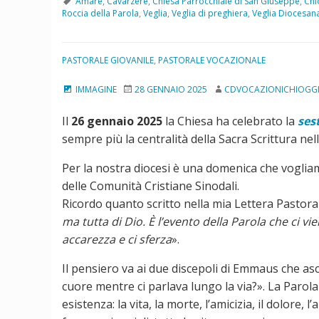
Amare
,
Cavarzere
,
Chiesa Parrocchiale di San Giuseppe
,
Chi
Roccia della Parola
,
Veglia
,
Veglia di preghiera
,
Veglia Diocesana
PASTORALE GIOVANILE
,
PASTORALE VOCAZIONALE
IMMAGINE
28 GENNAIO 2025
CDVOCAZIONICHIOGG
Il
26 gennaio 2025
la Chiesa ha celebrato la
ses
sempre più la centralità della Sacra Scrittura nel
Per la nostra diocesi è una domenica che vogliam
delle Comunità Cristiane Sinodali.
Ricordo quanto scritto nella mia Lettera Pastoral
ma tutta di Dio. È l’evento della Parola che ci vie
accarezza e ci sferza
».
Il pensiero va ai due discepoli di Emmaus che asc
cuore mentre ci parlava lungo la via?». La Parola
esistenza: la vita, la morte, l’amicizia, il dolore, 