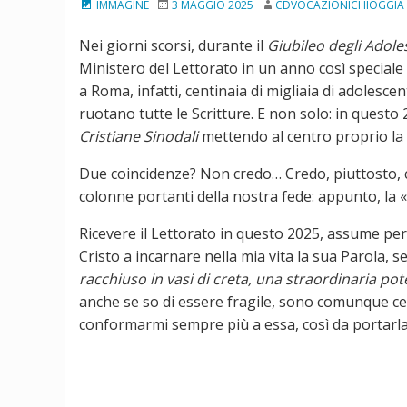
IMMAGINE
3 MAGGIO 2025
CDVOCAZIONICHIOGGIA
Nei giorni scorsi, durante il
Giubileo degli Adole
Ministero del Lettorato in un anno così special
a Roma, infatti, centinaia di migliaia di adolesc
ruotano tutte le Scritture. E non solo: in questo 
Cristiane Sinodali
mettendo al centro proprio la 
Due coincidenze? Non credo… Credo, piuttosto, che
colonne portanti della nostra fede: appunto, la «
Ricevere il Lettorato in questo 2025, assume per 
Cristo a incarnare nella mia vita la sua Parola, s
racchiuso in vasi di creta, una straordinaria p
anche se so di essere fragile, sono comunque cert
conformarmi sempre più a essa, così da portarla a