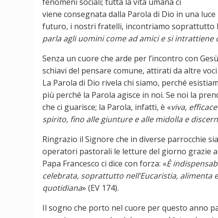
fenomeni sociali; tutta la vita umana ci
viene consegnata dalla Parola di Dio in una luce 
futuro, i nostri fratelli, incontriamo soprattutto D
parla agli uomini come ad amici e si intrattiene 
Senza un cuore che arde per l’incontro con Gesù
schiavi del pensare comune, attirati da altre voci
La Parola di Dio rivela chi siamo, perché esisti
più perché la Parola agisce in noi. Se noi la pr
che ci guarisce; la Parola, infatti, è «
viva, efficac
spirito, fino alle giunture e alle midolla e discer
Ringrazio il Signore che in diverse parrocchie sia
operatori pastorali le letture del giorno grazie 
Papa Francesco ci dice con forza: «
È indispensabi
celebrata, soprattutto nell’Eucaristia, alimenta e
quotidiana
» (EV 174).
Il sogno che porto nel cuore per questo anno pas