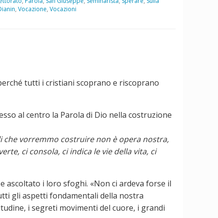
ettorato
,
Parola
,
San Giuseppe
,
Seminarista
,
Sperare
,
Sulla
ianin
,
Vocazione
,
Vocazioni
rché tutti i cristiani scoprano e riscoprano
sso al centro la Parola di Dio nella costruzione
li che vorremmo costruire non è opera nostra,
te, ci consola, ci indica le vie della vita, ci
ascoltato i loro sfoghi. «Non ci ardeva forse il
tti gli aspetti fondamentali della nostra
solitudine, i segreti movimenti del cuore, i grandi