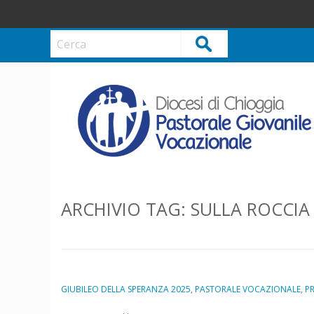
S
k
i
Cerca
p
t
o
c
o
n
t
e
n
ARCHIVIO TAG:
SULLA ROCCIA
t
GIUBILEO DELLA SPERANZA 2025
,
PASTORALE VOCAZIONALE
,
P