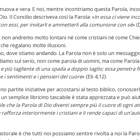
nuova e vera. E noi, mentre incontriamo questa Parola, incont
io. Il Concilio descriveva così la Parola: «
In essa ci viene in
con essi, per invitarli e ammetterli alla comunione con sé
» (
 non andremo molto lontani né come cristiani né come Chies
 che regalano molte illusioni.
amo, dove stiamo andando. La Parola non è solo un messaggio d
endiamo sul serio, non come parola di uomini, ma come Parol
e e più tagliente di una spada a doppio taglio; essa penetra f
ne i sentimenti e i pensieri del cuore
» (Eb 4,12).
no partite iniziative per accostarsi al testo biblico, conoscer
a un semplice libricino tascabile è stata apprezzata e può ai
le che la Parola di Dio diventi sempre più il cuore di ogni att
 rafforza interiormente i cristiani e li rende capaci di un’au
torale è che tutti noi possiamo sentire rivolta a noi la Paro