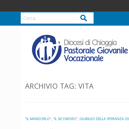
S
k
i
Cerca
p
t
o
c
o
n
t
e
n
ARCHIVIO TAG:
VITA
t
"IL MANDORLO"
,
"IL SICOMORO"
,
GIUBILEO DELLA SPERANZA 20