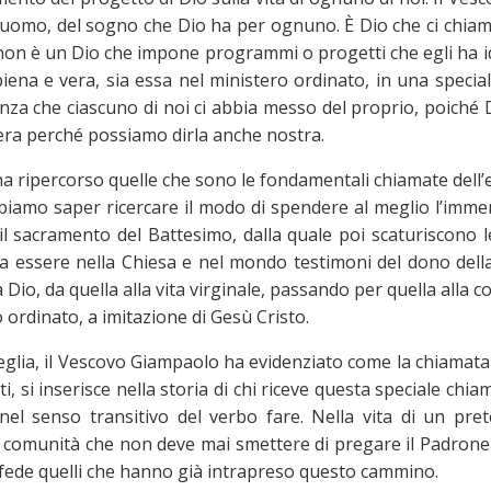
ll’uomo, del sogno che Dio ha per ognuno. È Dio che ci chiama
tti, non è un Dio che impone programmi o progetti che egli h
 piena e vera, sia essa nel ministero ordinato, in una speci
senza che ciascuno di noi ci abbia messo del proprio, poiché
era perché possiamo dirla anche nostra.
a ripercorso quelle che sono le fondamentali chiamate dell’e
biamo saper ricercare il modo di spendere al meglio l’imm
 il sacramento del Battesimo, dalla quale poi scaturiscono 
 a essere nella Chiesa e nel mondo testimoni del dono della
 Dio, da quella alla vita virginale, passando per quella alla 
ro ordinato, a imitazione di Gesù Cristo.
Veglia, il Vescovo Giampaolo ha evidenziato come la chiamat
tti, si inserisce nella storia di chi riceve questa speciale ch
el senso transitivo del verbo fare. Nella vita di un prete,
na comunità che non deve mai smettere di pregare il Padron
 fede quelli che hanno già intrapreso questo cammino.