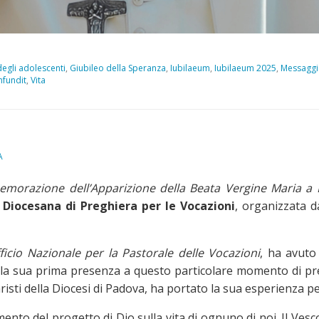
degli adolescenti
,
Giubileo della Speranza
,
Iubilaeum
,
Iubilaeum 2025
,
Messaggi
nfundit
,
Vita
A
orazione dell’Apparizione della Beata Vergine Maria a L
 Diocesana di Preghiera per le Vocazioni
, organizzata d
ficio Nazionale per la Pastorale delle Vocazioni
, ha avut
lla sua prima presenza a questo particolare momento di preg
sti della Diocesi di Padova, ha portato la sua esperienza pe
nto del progetto di Dio sulla vita di ognuno di noi. Il Ves