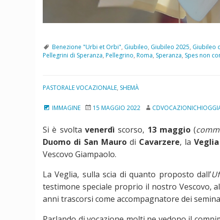
Benezione "Urbi et Orbi"
,
Giubileo
,
Giubileo 2025
,
Giubileo 
Pellegrini di Speranza
,
Pellegrino
,
Roma
,
Speranza
,
Spes non co
PASTORALE VOCAZIONALE
,
SHEMÀ
IMMAGINE
15 MAGGIO 2022
CDVOCAZIONICHIOGGI
Si è svolta
venerdì
scorso,
13 maggio
(
commem
Duomo di San Mauro
di
Cavarzere
, la
Veglia
Vescovo Giampaolo.
La Veglia, sulla scia di quanto proposto dall’
Uf
testimone speciale proprio il nostro Vescovo, a
anni trascorsi come accompagnatore dei seminari
Parlando di vocazione molti ne vedono il compime