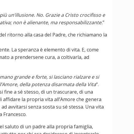
ù un’illusione. No. Grazie a Cristo crocifisso e
ativa; non è alienante, ma responsabilizzante.
”
el ritorno alla casa del Padre, che richiamano la
ente. La speranza è elemento di vita. E, come
mato a prendersene cura, a coltivarla, ad
mano grande e forte, si lasciano rialzare e si
l’Amore, della potenza disarmata della Vita
“.
i fine a sé stesso, di un trascurare, di una
i affidare la propria vita all’Amore che genera
 ad avvitarsi senza sosta su sé stessa. Una vita
pa Francesco.
 saluto di un padre alla propria famiglia,
ttutto per chi era desideroso di incontrarlo,