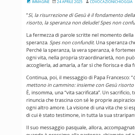
IMMAGINE
24 APRILE 2025
CDVOCAZIONICHIOGGIA
“
Sì, la risurrezione di Gesù è il fondamento dell
risorto, la speranza non delude! Spes non confu
La fermezza di parole scritte nel momento della m
speranza.
Spes non confundit
. Una speranza ch
Perché la speranza, la vera speranza, è fortemen
ogni vita, nella propria straordinarietà, non pu
accoglierla, ad amarla, a far sì che fiorisca e dia f
Continua, poi, il messaggio di Papa Francesco: “
mettono in cammino: insieme con Gesù risorto di
È, insomma, una “vita sacrificata”. Un sacrificio,
rinuncia che trascina con sé le proprie aspirazio
ogni altro amore. La visione di una vita che si e
di cui è stato testimone, in tutta la sua straripa
Il suo messaggio pasquale, allora, accompagnato 
quando è prossimo alla partenza, chiamato ad an