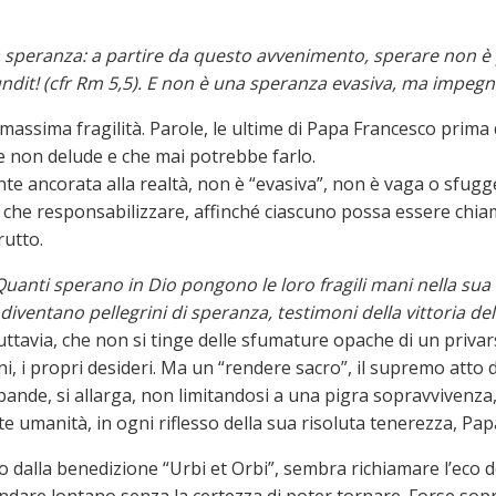
a speranza: a partire da questo avvenimento, sperare non è pi
ndit! (cfr Rm 5,5). E non è una speranza evasiva, ma impegn
assima fragilità. Parole, le ultime di Papa Francesco prima d
e non delude e che mai potrebbe farlo.
te ancorata alla realtà, non è “evasiva”, non è vaga o sfugg
ò che responsabilizzare, affinché ciascuno possa essere chia
rutto.
Quanti sperano in Dio pongono le loro fragili mani nella sua 
ventano pellegrini di speranza, testimoni della vittoria del
 tuttavia, che non si tinge delle sfumature opache di un privars
ni, i propri desideri. Ma un “rendere sacro”, il supremo atto d
spande, si allarga, non limitandosi a una pigra sopravvivenza,
nte umanità, in ogni riflesso della sua risoluta tenerezza, Pa
dalla benedizione “Urbi et Orbi”, sembra richiamare l’eco del
dare lontano senza la certezza di poter tornare. Forse sopra