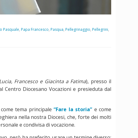
o Pasquale
,
Papa Francesco
,
Pasqua
,
Pellegrinaggio
,
Pellegrini
,
ucia, Francesco e Giacinta a Fatima
), presso il
al Centro Diocesano Vocazioni e presieduta dal
o come tema principale
“Fare la storia”
e come
hiera nella nostra Diocesi, che, forte dei molti
rsonale e condivisa di vocazione.
covo, però ha preferito usare un termine diverso: