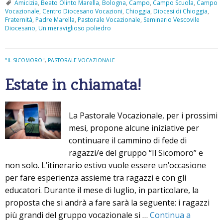
Amicizia
,
Beato Olinto Marella
,
Bologna
,
Campo
,
Campo Scuola
,
Campo
Vocazionale
,
Centro Diocesano Vocazioni
,
Chioggia
,
Diocesi di Chioggia
,
Fraternità
,
Padre Marella
,
Pastorale Vocazionale
,
Seminario Vescovile
Diocesano
,
Un meraviglioso poliedro
"IL SICOMORO"
,
PASTORALE VOCAZIONALE
Estate in chiamata!
La Pastorale Vocazionale, per i prossimi
mesi, propone alcune iniziative per
continuare il cammino di fede di
ragazzi/e del gruppo “Il Sicomoro” e
non solo. L’itinerario estivo vuole essere un’occasione
per fare esperienza assieme tra ragazzi e con gli
educatori. Durante il mese di luglio, in particolare, la
proposta che si andrà a fare sarà la seguente: i ragazzi
più grandi del gruppo vocazionale si …
Continua a