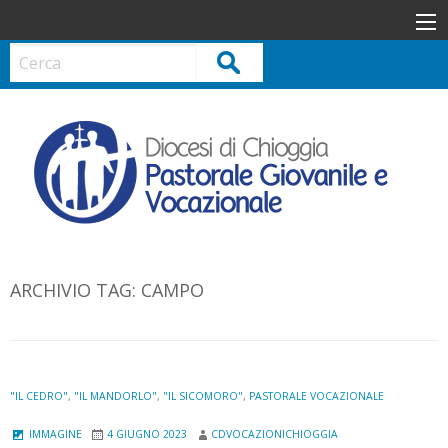
S
k
i
Cerca
p
t
o
c
o
n
t
e
n
ARCHIVIO TAG:
CAMPO
t
"IL CEDRO"
,
"IL MANDORLO"
,
"IL SICOMORO"
,
PASTORALE VOCAZIONALE
IMMAGINE
4 GIUGNO 2023
CDVOCAZIONICHIOGGIA