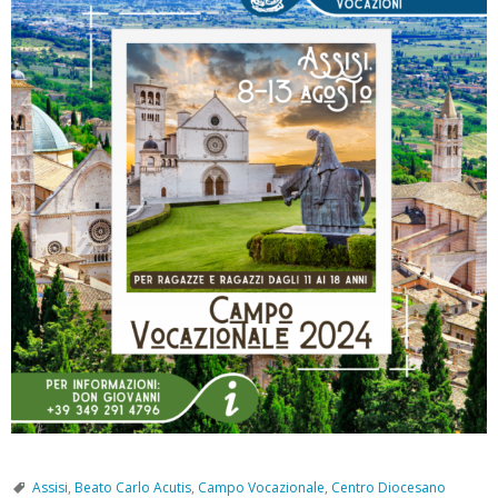
Assisi
,
Beato Carlo Acutis
,
Campo Vocazionale
,
Centro Diocesano