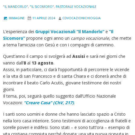
l
"IL MANDORLO"
,
"IL SICOMORO"
,
PASTORALE VOCAZIONALE
l
e
IMMAGINE
11 APRILE 2024
CDVOCAZIONICHIOGGIA
z
L’esperienza dei
Gruppi Vocazionali “Il Mandorlo”
e
“Il
z
Sicomoro”
propone ogni anno un
campo vocazionale
, che mette
a
a tema l’amicizia con Gesù e con i compagni di cammino.
Quest’anno il campo si svolgerà ad
Assisi
e sarà nei giorni che
vanno dall’
8
al
13 agosto
.
Assisi, in particolare, ci darà l’opportunità di percorrere le vicende
e la vita di san Francesco e di santa Chiara e ci donerà anche di
incontrare il beato Carlo Acutis, giovane testimone dei nostri
giorni.
Il tema, poi, seguirà quello suggerito dall’Ufficio Nazionale
Vocazioni:
“Creare Casa” (ChV, 217)
.
I santi sono uomini e donne che hanno lasciato spazio a Cristo
nella loro casa interiore. Sono testimoni di accoglienza di fratelli e
sorelle poveri e indifesi. Sono stati – e sono tutt’ora – esempio di
vita cristiana compiuta perché donata; una vita nuova ricevuta in