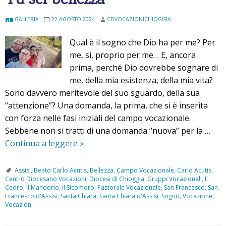
Tu sei bellezza
GALLERIA
22 AGOSTO 2024
CDVOCAZIONICHIOGGIA
Qual è il sogno che Dio ha per me? Per
me, sì, proprio per me… E, ancora
prima, perché Dio dovrebbe sognare di
me, della mia esistenza, della mia vita?
Sono davvero meritevole del suo sguardo, della sua
“attenzione”? Una domanda, la prima, che si è inserita
con forza nelle fasi iniziali del campo vocazionale.
Sebbene non si tratti di una domanda “nuova” per la …
Continua a leggere
T
»
u
s
Assisi
,
Beato Carlo Acutis
,
Bellezza
,
Campo Vocazionale
,
Carlo Acutis
,
Centro Diocesano Vocazioni
,
Diocesi di Chioggia
,
Gruppi Vocazionali
,
Il
e
Cedro
,
Il Mandorlo
,
Il Sicomoro
,
Pastorale Vocazionale
,
San Francesco
,
San
i
Francesco d'Assisi
,
Santa Chiara
,
Santa Chiara d'Assisi
,
Sogno
,
Vocazione
,
Vocazioni
b
e