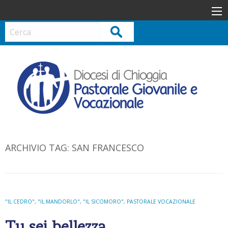
S
k
i
Cerca
p
t
o
c
o
n
t
e
n
ARCHIVIO TAG:
SAN FRANCESCO
t
"IL CEDRO"
,
"IL MANDORLO"
,
"IL SICOMORO"
,
PASTORALE VOCAZIONALE