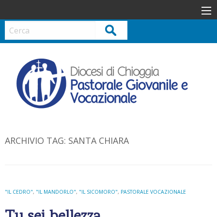
S
k
i
Cerca
p
t
o
c
o
n
t
e
n
ARCHIVIO TAG:
SANTA CHIARA
t
"IL CEDRO"
,
"IL MANDORLO"
,
"IL SICOMORO"
,
PASTORALE VOCAZIONALE