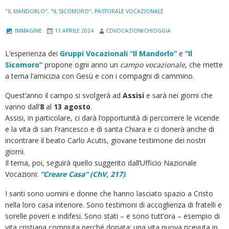
l
"IL MANDORLO"
,
"IL SICOMORO"
,
PASTORALE VOCAZIONALE
l
e
IMMAGINE
11 APRILE 2024
CDVOCAZIONICHIOGGIA
z
L’esperienza dei
Gruppi Vocazionali “Il Mandorlo”
e
“Il
z
Sicomoro”
propone ogni anno un
campo vocazionale
, che mette
a
a tema l’amicizia con Gesù e con i compagni di cammino.
Quest’anno il campo si svolgerà ad
Assisi
e sarà nei giorni che
vanno dall’
8
al
13 agosto
.
Assisi, in particolare, ci darà l’opportunità di percorrere le vicende
e la vita di san Francesco e di santa Chiara e ci donerà anche di
incontrare il beato Carlo Acutis, giovane testimone dei nostri
giorni.
Il tema, poi, seguirà quello suggerito dall’Ufficio Nazionale
Vocazioni:
“Creare Casa” (ChV, 217)
.
I santi sono uomini e donne che hanno lasciato spazio a Cristo
nella loro casa interiore. Sono testimoni di accoglienza di fratelli e
sorelle poveri e indifesi. Sono stati – e sono tutt’ora – esempio di
vita cristiana compiuta perché donata; una vita nuova ricevuta in