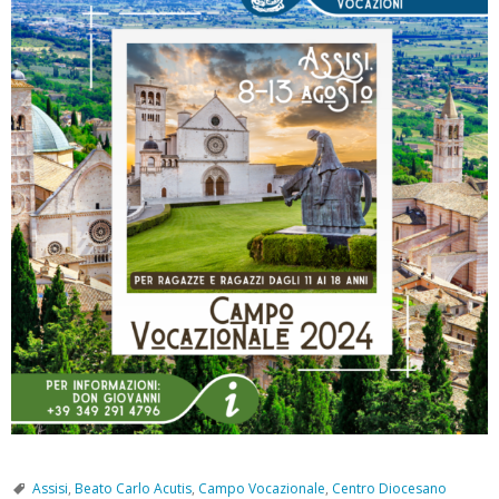
Assisi
,
Beato Carlo Acutis
,
Campo Vocazionale
,
Centro Diocesano