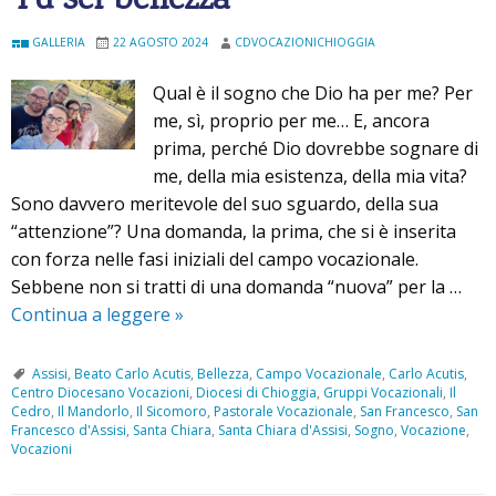
Tu sei bellezza
GALLERIA
22 AGOSTO 2024
CDVOCAZIONICHIOGGIA
Qual è il sogno che Dio ha per me? Per
me, sì, proprio per me… E, ancora
prima, perché Dio dovrebbe sognare di
me, della mia esistenza, della mia vita?
Sono davvero meritevole del suo sguardo, della sua
“attenzione”? Una domanda, la prima, che si è inserita
con forza nelle fasi iniziali del campo vocazionale.
Sebbene non si tratti di una domanda “nuova” per la …
Continua a leggere
T
»
u
s
Assisi
,
Beato Carlo Acutis
,
Bellezza
,
Campo Vocazionale
,
Carlo Acutis
,
Centro Diocesano Vocazioni
,
Diocesi di Chioggia
,
Gruppi Vocazionali
,
Il
e
Cedro
,
Il Mandorlo
,
Il Sicomoro
,
Pastorale Vocazionale
,
San Francesco
,
San
i
Francesco d'Assisi
,
Santa Chiara
,
Santa Chiara d'Assisi
,
Sogno
,
Vocazione
,
Vocazioni
b
e